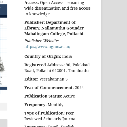
Access:
Open Access – ensuring
wide dissemination and free access
to knowledge.
Publisher:
Department of
Library, Nallamuthu Gounder
Mahalingam College, Pollachi.
Publisher Website:
https://www.ngmc.ac.in/
Country of Origin:
India
Registered Address:
90, Palakkad
Road, Pollachi 642001, Tamilnadu
Editor:
Veerakannan S
Year of Commencement:
2024
Publication Status:
Active
Frequency:
Monthly
Type of Publication:
Peer
Reviewed Scholarly Journal
Languages:
Tamil, English