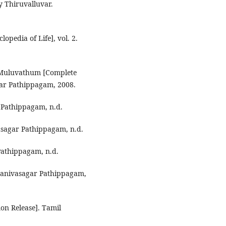
y Thiruvalluvar.
opedia of Life], vol. 2.
 Muluvathum [Complete
gar Pathippagam, 2008.
 Pathippagam, n.d.
vasagar Pathippagam, n.d.
 Pathippagam, n.d.
 Manivasagar Pathippagam,
n Release]. Tamil