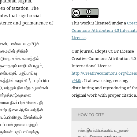
pational stigma,
en of taxation. The
tes that rigid social
istence and permanence of
This work is licensed under a
Creat
Commons Attribution 4.0 Internat
License
.
ல்கள், பண்டைய தமிழ்ச்
மையின் தீவிரச்
Our journal adopts CC BY License
டுரை, சங்க காலத்தில்
Creative Commons Attribution 4.0
1
ொருளாதாரம் மாறியபோது
,
International License
என்பதைப் பகுப்பாய்வு
http://Creativecommons.org//licen
1
த்தின் எழுச்சி
, பாரம்பரிய
y/4.0/
. It allows using, reusing,
மற்றும் நிலமற்ற உழவர்கள்
distributing and reproducing of th
ஏற்றத்தாழ்வுகளை
original work with proper citation.
ான நிலப்பிரச்சினை, நீர்
ார்புநிலை ஆகியவற்றின்
HOW TO CITE
ாயப்படுகிறது. இலக்கியச்
ப் பால் முலை' மற்றும்
சங்க இலக்கியங்களில் வறுமைச்
்கள் பகுப்பாய்வுக்கு
சூழல்: நிலவுடைமைச் சமூக