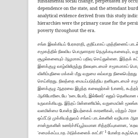
fundamental social change, perpetuated by occu
dependence on the state, and the attendant burd
analytical evidence derived from this study indica
hierarchies were the primary cause for the pers
poverty throughout the era.
சங்க இலக்கியப் பேரகராதி, குறிப்பாகப் புறத்திணைப் பாட
சமூகத்தில் நிலவிய பொருளாதார நெருக்கடிகளையும், வறு
சூழல்களையும் ஆழமாகப் பதிவு செய்துள்ளன. இந்தக் கட்
இனக்குழு வாழ்விலிருந்து நிலவுடைமைச் சமூகமாகப் ப
விளிம்புநிலை மக்கள் மீது வறுமை எவ்வாறு நிலைபெற்றது 
செய்கிறது. நிலத்தை மையப்படுத்திய தனியுடைமைச் சமூக
இனக்குழு ஆதரவை இழந்த கலைஞர்கள் (பாணர், கூத்தர்), 
ஆகியோரிடையே 'உடையோர், இல்லோர்' எனும் தெளிவான 
உருவாக்கியது. இந்தப் பின்னணியில், வறுமையின் மூலங்கள
வளமின்மை போன்ற இயற்கைக் காரணிகள், மற்றும் அரச ச
ஒப்பீட்டு முக்கியத்துவம் சங்கப் பாடல்களின் வழியாக ஆர
சான்றுகளின் உணர்ச்சிப்பூர்வமான சித்தரிப்புகளான, 'கறவா
1
'சமைக்கப்படாத அடுக்களைக் காட்சி'
போன்ற கருப்பொருள