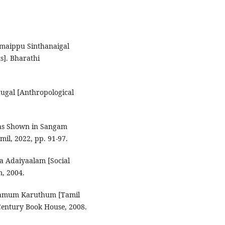
Amaippu Sinthanaigal
s]. Bharathi
ugal [Anthropological
e as Shown in Sangam
mil, 2022, pp. 91-97.
ya Adaiyaalam [Social
m, 2004.
Kalamum Karuthum [Tamil
Century Book House, 2008.