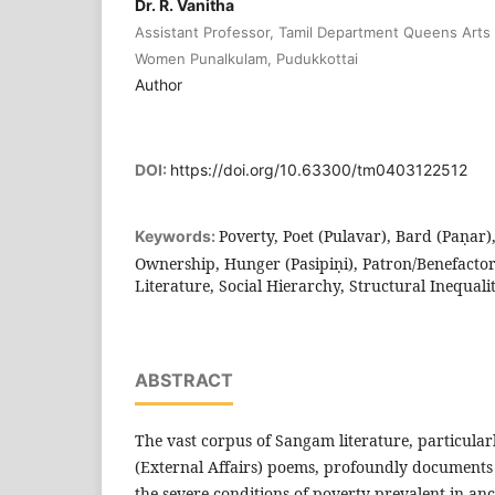
Dr. R. Vanitha
Assistant Professor, Tamil Department Queens Arts 
Women Punalkulam, Pudukkottai
Author
DOI:
https://doi.org/10.63300/tm0403122512
Poverty, Poet (Pulavar), Bard (Paṇar)
Keywords:
Ownership, Hunger (Pasipiṇi), Patron/Benefactor
Literature, Social Hierarchy, Structural Inequali
ABSTRACT
The vast corpus of Sangam literature, particular
(External Affairs) poems, profoundly documents
the severe conditions of poverty prevalent in anc