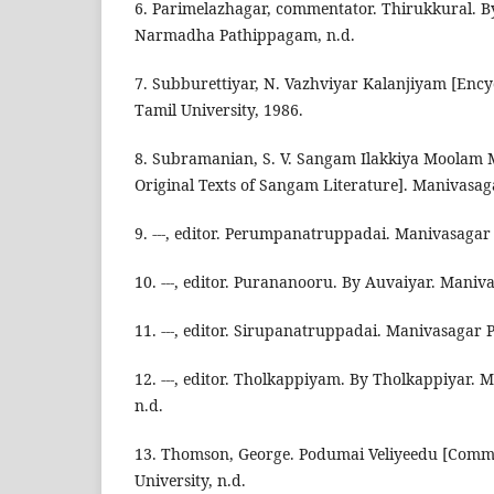
6. Parimelazhagar, commentator. Thirukkural. B
Narmadha Pathippagam, n.d.
7. Subburettiyar, N. Vazhviyar Kalanjiyam [Encycl
Tamil University, 1986.
8. Subramanian, S. V. Sangam Ilakkiya Moolam
Original Texts of Sangam Literature]. Manivasa
9. ---, editor. Perumpanatruppadai. Manivasagar
10. ---, editor. Purananooru. By Auvaiyar. Mani
11. ---, editor. Sirupanatruppadai. Manivasagar
12. ---, editor. Tholkappiyam. By Tholkappiyar.
n.d.
13. Thomson, George. Podumai Veliyeedu [Commo
University, n.d.