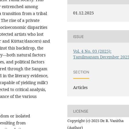
ly entrenched among
01.12.2025
transition from a tribal
The rise of a private
socioeconomic disparities
ected artists who lost
ISSUE
ar and Kūttar/dancers) and
nst this backdrop, the
Vol. 4 No. 03 (2025):
rty—both natural factors
Tamilmanam December 202
s, and political factors
lored through the Sangam
SECTION
in the literary evidence,
capable of yielding milk')
Articles
cted to critical analysis,
cance of the various
LICENSE
ndom or isolated
Copyright (c) 2025 Dr. R. Vanitha
resulting from
(Author)