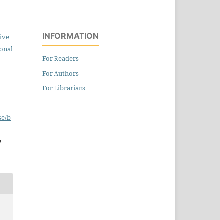
INFORMATION
ive
ional
For Readers
For Authors
For Librarians
se/b
e