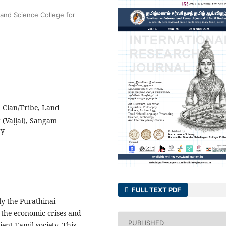
and Science College for
, Clan/Tribe, Land
 (Vaḷḷal), Sangam
ty
FULL TEXT PDF
ly the Purathinai
 the economic crises and
PUBLISHED
ient Tamil society. This