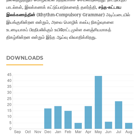
பாடல்கள், இலக்கணக் கட்டுப்பாடுகளைத் தளர்த்தி,
சந்த-கட்டாய
இலக்கணத்தின்
(Rhythm-Compulsory Grammar) அடிப்படையில்
இயங்குகின்றன என்றும், அவை மொழிக் கலப்பு நிகழ்வுகளை
உடனடியாகப் பிரதிபலிக்கும் உயிரோட்டமுள்ள களஞ்சியமாகத்
திகழ்கின்றன என்றும் இந்த ஆய்வு விவாதிக்கிறது.
DOWNLOADS