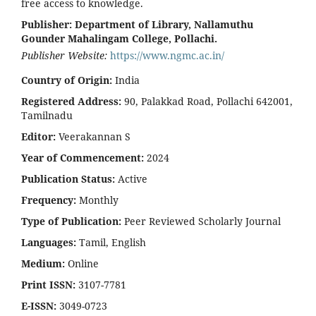
free access to knowledge.
Publisher:
Department of Library, Nallamuthu
Gounder Mahalingam College, Pollachi.
Publisher Website:
https://www.ngmc.ac.in/
Country of Origin:
India
Registered Address:
90, Palakkad Road, Pollachi 642001,
Tamilnadu
Editor:
Veerakannan S
Year of Commencement:
2024
Publication Status:
Active
Frequency:
Monthly
Type of Publication:
Peer Reviewed Scholarly Journal
Languages:
Tamil, English
Medium:
Online
Print ISSN:
3107-7781
E-ISSN:
3049-0723