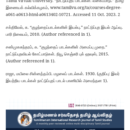
Tamil Virtual University. “நாட்டுப்புறப் பாடல்கள்: வகைப்பாடு.” தமிழ்
இணையக் கல்விக்கழகம், www.tamilvu.org/ta/courses-degree-
a061-a0613-html-a0613402-10721. Accessed 11 Oct. 2023. 2
சக்திவேல், சு. “குழந்தைப்பாடல்களின் இயல்பு.” நாட்டுப்புற இயல் ஆய்வு.
பாரி நிலையம், 2010. (Author referenced in 1).
சண்முகசுந்தரம், சு. “குழந்தைப் பாடல்களின் அமைப்பு முறை.”
நாட்டுப்புறவியல் கோட்பாடுகள். நியூ செஞ்சுரி புக் ஹவுஸ், 2015.
(Author referenced in 1).
ராஜா, மயிலை சின்னத்தம்பி. மழலைப் பாடல்கள். 1930. (குறிப்பு: இவர்
இயற்றிய பாடல்கள் நாட்டுப்புறப் பாடல் பாணியில் அமைந்தன 1).