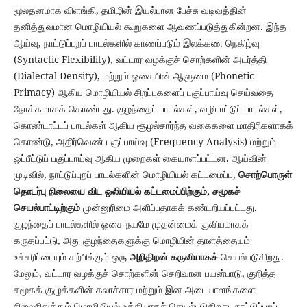
மூலதனமாக விளங்கி, தமிழின் இயல்பான பேச்சு வடிவத்தின்
தனித்துவமான மொழியியல் கூறுகளை ஆவணப்படுத்துகின்றன. இந்த
ஆய்வு, நாட்டுப்புறப் பாடல்களில் காணப்படும் இலக்கண நெகிழ்வு
(Syntactic Flexibility), வட்டார வழக்குச் சொற்களின் அடர்த்தி
(Dialectal Density), மற்றும் ஓசையின் ஆளுமை (Phonetic
Primacy) ஆகிய மொழியியல் சிறப்புகளைப் பகுப்பாய்வு செய்வதை
நோக்கமாகக் கொண்டது. குழந்தைப் பாடல்கள், வழிபாட்டுப் பாடல்கள்,
கொண்டாட்டப் பாடல்கள் ஆகிய சூழல்சார்ந்த வகைகளை மாதிரிகளாகக்
கொண்டு, அதிர்வெண் பகுப்பாய்வு (Frequency Analysis) மற்றும்
ஒப்பீட்டுப் பகுப்பாய்வு ஆகிய முறைகள் கையாளப்பட்டன. ஆய்வின்
முடிவில், நாட்டுப்புறப் பாடல்களின் மொழியியல் கட்டமைப்பு,
சொற்பொருள்
தொடர்பு நிலையை விட ஒலியியல் கட்டமைப்பிற்கும், சமூகச்
செயல்பாட்டிற்கும்
முன்னுரிமை அளிப்பதாகக் கண்டறியப்பட்டது.
குழந்தைப் பாடல்களில் ஓசை நயமே முதன்மைக் குவியமாகக்
கருதப்பட்டு, அது குழந்தைகளுக்கு மொழியின் தாளத்தையும்
உச்சரிப்பையும் கற்பிக்கும் ஒரு
அறிதிறன் கருவியாகச்
செயல்படுகிறது.
மேலும், வட்டார வழக்குச் சொற்களின் செறிவான பயன்பாடு, குறித்த
சமூகக் குழுக்களின் கலாச்சார மற்றும் இன அடையாளங்களை
நிலைநிறுத்தும் மொழியியல் உத்தியாகச் செயல்படுகிறது. நாட்டுப்புறப்