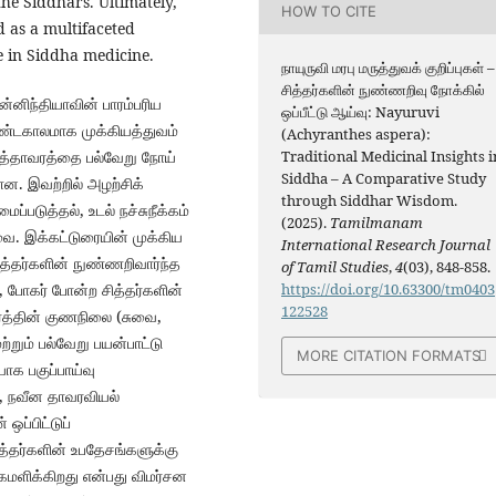
the Siddhars. Ultimately,
HOW TO CITE
d as a multifaceted
e in Siddha medicine.
நாயுருவி மரபு மருத்துவக் குறிப்புகள் –
சித்தர்களின் நுண்ணறிவு நோக்கில்
்னிந்தியாவின் பாரம்பரிய
ஒப்பீட்டு ஆய்வு: Nayuruvi
நீண்டகாலமாக முக்கியத்துவம்
(Achyranthes aspera):
Traditional Medicinal Insights i
 இத்தாவரத்தை பல்வேறு நோய்
Siddha – A Comparative Study
ன. இவற்றில் அழற்சிக்
through Siddhar Wisdom.
ப்படுத்தல், உடல் நச்சுநீக்கம்
(2025).
Tamilmanam
. இக்கட்டுரையின் முக்கிய
International Research Journal
சித்தர்களின் நுண்ணறிவார்ந்த
of Tamil Studies
,
4
(03), 848-858.
https://doi.org/10.63300/tm0403
 போகர் போன்ற சித்தர்களின்
122528
ரத்தின் குணநிலை (சுவை,
்றும் பல்வேறு பயன்பாட்டு
MORE CITATION FORMATS
க பகுப்பாய்வு
ள், நவீன தாவரவியல்
ஒப்பிட்டுப்
ித்தர்களின் உபதேசங்களுக்கு
கமளிக்கிறது என்பது விமர்சன