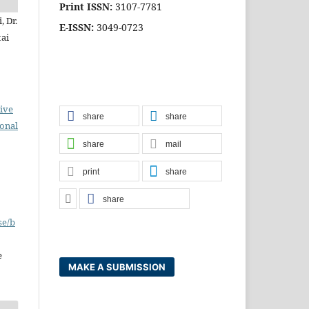
Print ISSN:
3107-7781
, Dr.
E-ISSN:
3049-0723
tai
ive
share
share
ional
share
mail
print
share
share
se/b
e
MAKE A SUBMISSION