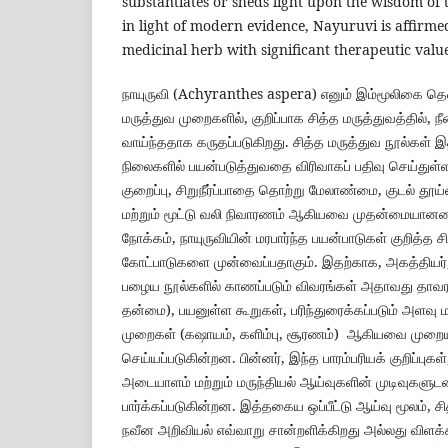
substantiates or sheds light upon the wisdom of 
in light of modern evidence, Nayuruvi is affirme
medicinal herb with significant therapeutic valu
நாயுருவி (Achyranthes aspera) எனும் இம்மூலிகை தென
மருத்துவ முறைகளில், குறிப்பாக சித்த மருத்துவத்தில், 
வாய்ந்ததாக கருதப்படுகிறது. சித்த மருத்துவ நூல்கள்
நிலைகளில் பயன்படுத்துவதை விரிவாகப் பதிவு செய்துள்ள
குறைப்பு, சிறுநீர்ப்பாதை தொற்று மேலாண்மை, குடல் தூய்மை
மற்றும் மூட்டு வலி நிவாரணம் ஆகியவை முதன்மையானவை
நோக்கம், நாயுருவியின் மரபார்ந்த பயன்பாடுகள் குறித்த 
கோட்பாடுகளை முன்வைப்பதாகும். இதற்காக, அகத்தியர்,
பழைய நூல்களில் காணப்படும் விவரங்கள் அதாவது தாவ
தன்மை), பயனுள்ள கூறுகள், பரிந்துரைக்கப்படும் அளவு மற
முறைகள் (கஷாயம், களிம்பு, சூரணம்) ஆகியவை முறையா
செய்யப்படுகின்றன. பின்னர், இந்த பாரம்பரியக் குறிப்புக
அடையாளம் மற்றும் மருந்தியல் ஆய்வுகளின் முடிவுகளுடன் 
பார்க்கப்படுகின்றன. இத்தகைய ஒப்பீட்டு ஆய்வு மூலம், ச
நவீன அறிவியல் எவ்வாறு சான்றளிக்கிறது அல்லது விளக்