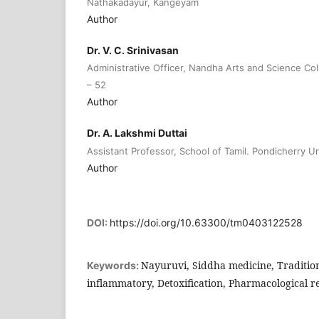
Nathakadayur, Kangeyam
Author
Dr. V. C. Srinivasan
Administrative Officer, Nandha Arts and Science C
– 52
Author
Dr. A. Lakshmi Duttai
Assistant Professor, School of Tamil. Pondicherry U
Author
DOI:
https://doi.org/10.63300/tm0403122528
Nayuruvi, Siddha medicine, Tradition
Keywords:
inflammatory, Detoxification, Pharmacological r