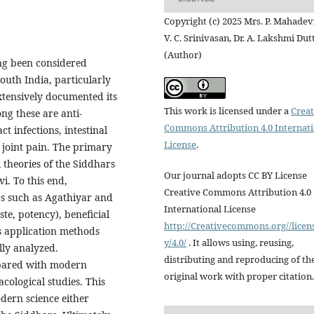
Copyright (c) 2025 Mrs. P. Mahadevi
V. C. Srinivasan, Dr. A. Lakshmi Dut
(Author)
ng been considered
South India, particularly
xtensively documented its
This work is licensed under a
Creat
ng these are anti-
Commons Attribution 4.0 Internat
 infections, intestinal
License
.
m joint pain. The primary
ul theories of the Siddhars
Our journal adopts CC BY License
i. To this end,
Creative Commons Attribution 4.0
rs such as Agathiyar and
International License
ste, potency), beneficial
http://Creativecommons.org//licen
s application methods
y/4.0/
. It allows using, reusing,
lly analyzed.
distributing and reproducing of th
mpared with modern
original work with proper citation.
acological studies. This
dern science either