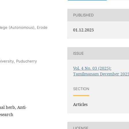
PUBLISHED
ollege (Autonomous), Erode
01.12.2025
ISSUE
niversity, Puducherry
Vol. 4 No. 03 (2025):
Tamilmanam December 202
SECTION
Articles
al herb, Anti-
esearch
LICENSE