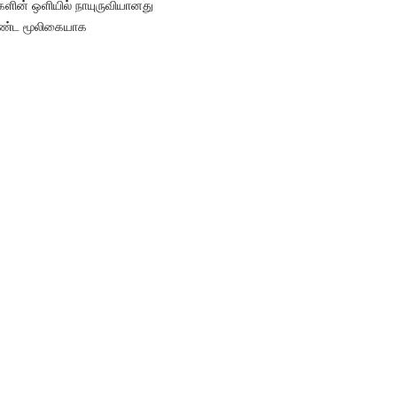
களின் ஒளியில் நாயுருவியானது
 கொண்ட மூலிகையாக