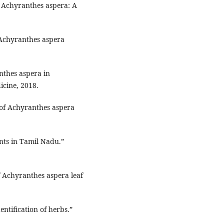
f Achyranthes aspera: A
f Achyranthes aspera
anthes aspera in
cine, 2018.
l of Achyranthes aspera
ants in Tamil Nadu.”
of Achyranthes aspera leaf
ntification of herbs.”