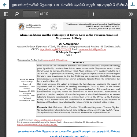
நாயன்மார்களின் தேவாரப் பாடல்களில் அகப்பொருள் மரபுகளும் பேரின்பக் காதல் தத்துவமும்: ஓர் ஆய்வு