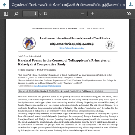
தொல்காப்பியக் களவியல் கோட்பாடுகளின் பின்னணியில் நற்றிணைப் பாடல்கள்: ஓர் ஒப்பீட்டு ஆய்வு