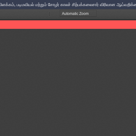
விளக்கம், படிமவியல் மற்றும் சோழர் காலச் சிற்பக்கலைசார் விரிவான ஆய்வறிக