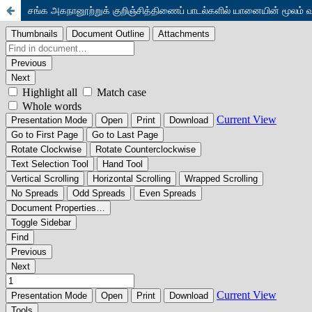
சங்க அகநானூற்றுக் குறிஞ்சித்திணைப் பாடல்களில் யானையின் மூலம் வலி