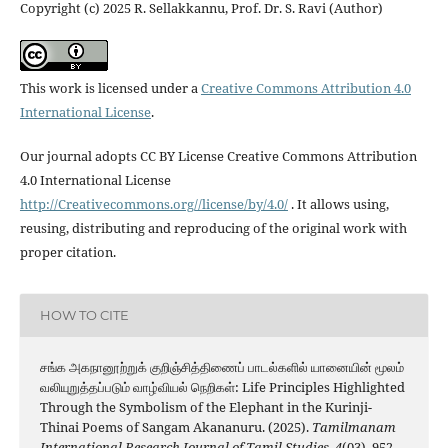
Copyright (c) 2025 R. Sellakkannu, Prof. Dr. S. Ravi (Author)
This work is licensed under a
Creative Commons Attribution 4.0
International License
.
Our journal adopts CC BY License Creative Commons Attribution
4.0 International License
http://Creativecommons.org//license/by/4.0/
. It allows using,
reusing, distributing and reproducing of the original work with
proper citation.
HOW TO CITE
சங்க அகநானூற்றுக் குறிஞ்சித்திணைப் பாடல்களில் யானையின் மூலம்
வலியுறுத்தப்படும் வாழ்வியல் நெறிகள்: Life Principles Highlighted
Through the Symbolism of the Elephant in the Kurinji-
Thinai Poems of Sangam Akananuru. (2025).
Tamilmanam
International Research Journal of Tamil Studies
,
4
(03), 952-