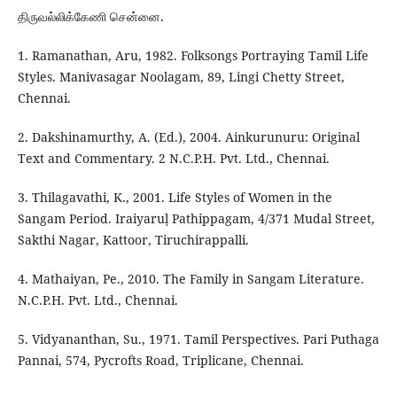
திருவல்லிக்கேணி சென்னை.
1. Ramanathan, Aru, 1982. Folksongs Portraying Tamil Life
Styles. Manivasagar Noolagam, 89, Lingi Chetty Street,
Chennai.
2. Dakshinamurthy, A. (Ed.), 2004. Ainkurunuru: Original
Text and Commentary. 2 N.C.P.H. Pvt. Ltd., Chennai.
3. Thilagavathi, K., 2001. Life Styles of Women in the
Sangam Period. Iraiyaruḷ Pathippagam, 4/371 Mudal Street,
Sakthi Nagar, Kattoor, Tiruchirappalli.
4. Mathaiyan, Pe., 2010. The Family in Sangam Literature.
N.C.P.H. Pvt. Ltd., Chennai.
5. Vidyananthan, Su., 1971. Tamil Perspectives. Pari Puthaga
Pannai, 574, Pycrofts Road, Triplicane, Chennai.