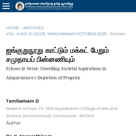
HOME
/
ARCHIVES
/
VOL. 4 NO. 01 (2025): TAMILMANAM OCTOBER 2025
/
Articles
ஐங்குறுநூறு காட்டும் மக்கட் பேறும்
சமுதாயப் பின்னணியும்
Echoes in Verse: Unveiling Societal Aspirations in
Aingurunuru's Depiction of Progeny
Tamilselvam D
Reserch schloar, Dr. SNS Rajalakshmi College of Arts and
Science (Autonomous), Coimbatore - 641049
Author