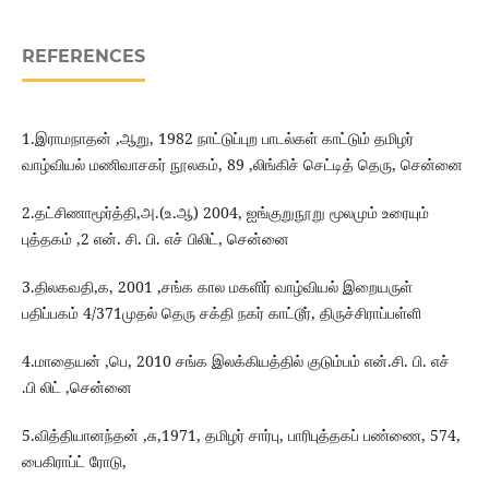
REFERENCES
1.இராமநாதன் ,ஆறு, 1982 நாட்டுப்புற பாடல்கள் காட்டும் தமிழர்
வாழ்வியல் மணிவாசகர் நூலகம், 89 ,லிங்கிச் செட்டித் தெரு, சென்னை
2.தட்சிணாமூர்த்தி,அ.(உ.ஆ) 2004, ஐங்குறுநூறு மூலமும் உரையும்
புத்தகம் ,2 என். சி. பி. எச் பிலிட், சென்னை
3.திலகவதி,க, 2001 ,சங்க கால மகளிர் வாழ்வியல் இறையருள்
பதிப்பகம் 4/371முதல் தெரு சக்தி நகர் காட்டூர், திருச்சிராப்பள்ளி
4.மாதையன் ,பெ, 2010 சங்க இலக்கியத்தில் குடும்பம் என்.சி. பி. எச்
.பி லிட் ,சென்னை
5.வித்தியானந்தன் ,சு,1971, தமிழர் சார்பு, பாரிபுத்தகப் பண்ணை, 574,
பைகிராப்ட் ரோடு,