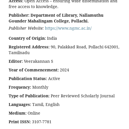
Access:
Open Access – ensuring wide dissemination and
free access to knowledge.
Publisher:
Department of Library, Nallamuthu
Gounder Mahalingam College, Pollachi.
Publisher Website:
https://www.ngmc.ac.in/
Country of Origin:
India
Registered Address:
90, Palakkad Road, Pollachi 642001,
Tamilnadu
Editor:
Veerakannan S
Year of Commencement:
2024
Publication Status:
Active
Frequency:
Monthly
Type of Publication:
Peer Reviewed Scholarly Journal
Languages:
Tamil, English
Medium:
Online
Print ISSN:
3107-7781