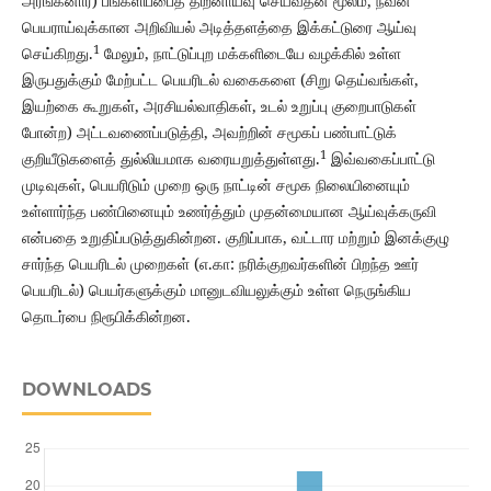
அரங்கனார்) பங்களிப்பைத் திறனாய்வு செய்வதன் மூலம், நவீன
பெயராய்வுக்கான அறிவியல் அடித்தளத்தை இக்கட்டுரை ஆய்வு
1
செய்கிறது.
மேலும், நாட்டுப்புற மக்களிடையே வழக்கில் உள்ள
இருபதுக்கும் மேற்பட்ட பெயரிடல் வகைகளை (சிறு தெய்வங்கள்,
இயற்கை கூறுகள், அரசியல்வாதிகள், உடல் உறுப்பு குறைபாடுகள்
போன்ற) அட்டவணைப்படுத்தி, அவற்றின் சமூகப் பண்பாட்டுக்
1
குறியீடுகளைத் துல்லியமாக வரையறுத்துள்ளது.
இவ்வகைப்பாட்டு
முடிவுகள், பெயரிடும் முறை ஒரு நாட்டின் சமூக நிலையினையும்
உள்ளார்ந்த பண்பினையும் உணர்த்தும் முதன்மையான ஆய்வுக்கருவி
என்பதை உறுதிப்படுத்துகின்றன. குறிப்பாக, வட்டார மற்றும் இனக்குழு
சார்ந்த பெயரிடல் முறைகள் (எ.கா: நரிக்குறவர்களின் பிறந்த ஊர்
பெயரிடல்) பெயர்களுக்கும் மானுடவியலுக்கும் உள்ள நெருங்கிய
தொடர்பை நிரூபிக்கின்றன.
DOWNLOADS