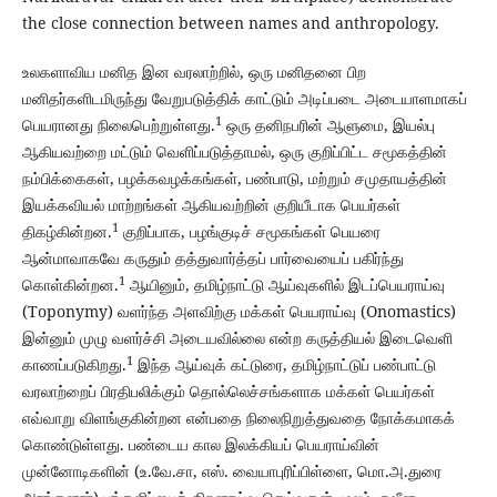
the close connection between names and anthropology.
உலகளாவிய மனித இன வரலாற்றில், ஒரு மனிதனை பிற
மனிதர்களிடமிருந்து வேறுபடுத்திக் காட்டும் அடிப்படை அடையாளமாகப்
1
பெயரானது நிலைபெற்றுள்ளது.
ஒரு தனிநபரின் ஆளுமை, இயல்பு
ஆகியவற்றை மட்டும் வெளிப்படுத்தாமல், ஒரு குறிப்பிட்ட சமூகத்தின்
நம்பிக்கைகள், பழக்கவழக்கங்கள், பண்பாடு, மற்றும் சமுதாயத்தின்
இயக்கவியல் மாற்றங்கள் ஆகியவற்றின் குறியீடாக பெயர்கள்
1
திகழ்கின்றன.
குறிப்பாக, பழங்குடிச் சமூகங்கள் பெயரை
ஆன்மாவாகவே கருதும் தத்துவார்த்தப் பார்வையைப் பகிர்ந்து
1
கொள்கின்றன.
ஆயினும், தமிழ்நாட்டு ஆய்வுகளில் இடப்பெயராய்வு
(Toponymy) வளர்ந்த அளவிற்கு மக்கள் பெயராய்வு (Onomastics)
இன்னும் முழு வளர்ச்சி அடையவில்லை என்ற கருத்தியல் இடைவெளி
1
காணப்படுகிறது.
இந்த ஆய்வுக் கட்டுரை, தமிழ்நாட்டுப் பண்பாட்டு
வரலாற்றைப் பிரதிபலிக்கும் தொல்லெச்சங்களாக மக்கள் பெயர்கள்
எவ்வாறு விளங்குகின்றன என்பதை நிலைநிறுத்துவதை நோக்கமாகக்
கொண்டுள்ளது. பண்டைய கால இலக்கியப் பெயராய்வின்
முன்னோடிகளின் (உ.வே.சா, எஸ். வையாபுரிப்பிள்ளை, மொ.அ.துரை