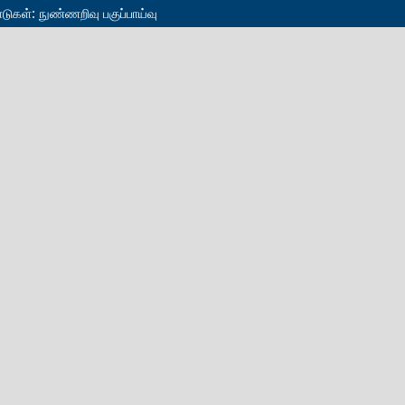
டுகள்: நுண்ணறிவு பகுப்பாய்வு