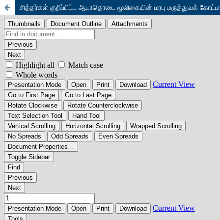
சித்தர்கள் குறிப்பிட்ட ஆடாதொடை மூலிகையின் மரபு மருத்துவக் கோட்பா