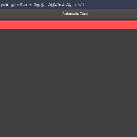
்புகள்: ஓர் விரிவான ஜோதிட அறிவியல் ஆராய்ச்சி