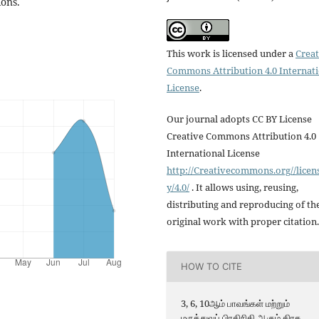
ions.
This work is licensed under a
Creat
Commons Attribution 4.0 Internat
License
.
Our journal adopts CC BY License
Creative Commons Attribution 4.0
International License
http://Creativecommons.org//licen
y/4.0/
. It allows using, reusing,
distributing and reproducing of th
original work with proper citation.
HOW TO CITE
3, 6, 10ஆம் பாவங்கள் மற்றும்
மருத்துவப் பிரதிநிதி ஆகும் கிரக