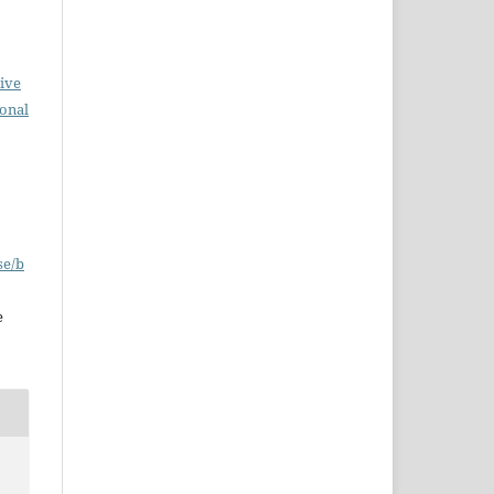
ive
ional
se/b
e