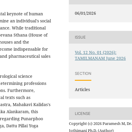
06/01/2026
ntal keynote of human
rmine an individual's social
nce. While traditional
Jeevana Sthana (House of
ISSUE
 houses and the
become indispensable for
Vol. 12 No. 01 (2026):
 and pharmaceutical sales
TAMILMANAM June 2026
SECTION
rological science
 determining professions
Articles
ions. Furthermore,
al texts such as
astra, Mahakavi Kalidas's
aka Alankaram, this
LICENSE
s regarding Punarphoo
Copyright (c) 2026 Paramesh M, Dr.
, Dattu Pillai Yoga
Jothimani Ph.D. (Author)