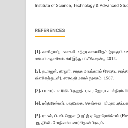
Institute of Science, Technology & Advanced Stud
REFERENCES
[1]. காளிதாசர், மகாகவி. உத்தர காலாமிர்தம் (மூலமும் உர
எஸ்.எம்.சதாசிவம், ஸ்ரீ இந்து பப்ளிகேஷன்ς, 2012.
[2]. நடராஜன், கீரனூர். சாதக அலங்காரம் (சோதிட சாத்திர
விளக்கத்துடன்). சரசுவதி மகால் நூலகம், 1587.
[3]. பராசரர், மகரிஷி. பிருஹத் பராசர ஹோரா சாஸ்திரம். பிரு
[4]. மந்திரேஸ்வரர். பலதீபிகை. சென்னை: நர்மதா பதிப்பக
[5]. ராமன், பி. வி. ஹௌ டு ஜட்ஜ் ஏ ஹோரோஸ்கோப் (H
புது தில்லி: மோதிலால் பனார்சிதாஸ் பிரசுரம்.