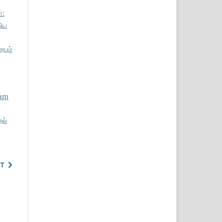
்:
திய
பும்
nam
றல்
T