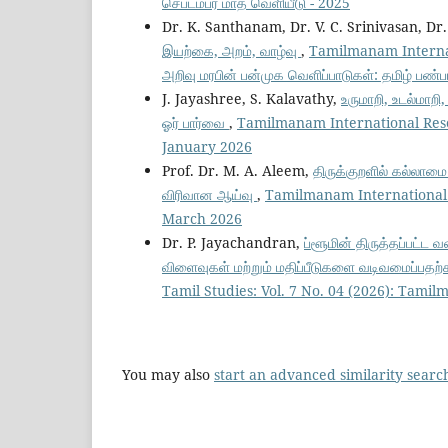
செப்டம்பர் மாத வெளியீடு - 2025
Dr. K. Santhanam, Dr. V. C. Srinivasan, Dr
இயற்கை, அறம், வாழ்வு
,
Tamilmanam Internati
அறிவு மரபின் பன்முக வெளிப்பாடுகள்: தமிழ் பண்பா
J. Jayashree, S. Kalavathy,
உருமாறி, உடல்மாற
ஓர் பார்வை
,
Tamilmanam International Rese
January 2026
Prof. Dr. M. A. Aleem,
திருக்குறளில் கல்லாமை
விரிவான ஆய்வு
,
Tamilmanam International 
March 2026
Dr. P. Jayachandran,
ப்ளூமின் திருத்தப்பட்ட 
விளைவுகள் மற்றும் மதிப்பீடுகளை வடிவமைப்பதற்
Tamil Studies: Vol. 7 No. 04 (2026): Tami
You may also
start an advanced similarity searc