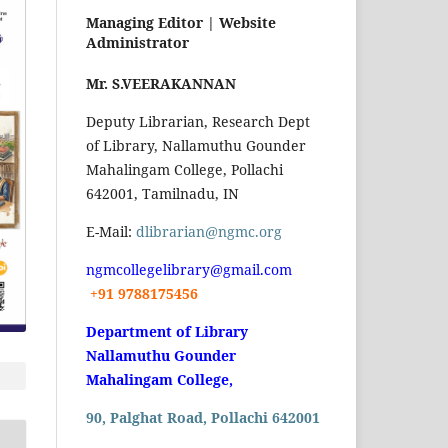
Managing Editor |
Website
Administrator
Mr. S.VEERAKANNAN
Deputy Librarian, Research Dept
of Library, Nallamuthu Gounder
Mahalingam College, Pollachi
642001, Tamilnadu, IN
E-Mail:
dlibrarian@ngmc.org
ngmcollegelibrary@gmail.com
+91 9788175456
Department of Library
Nallamuthu Gounder
Mahalingam College,
90, Palghat Road, Pollachi 642001