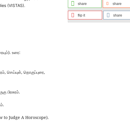
share
share
ies (VISTAS).
flip it
share
ையும்). உரை:
ம், செய்யுள், தொகுப்புரை,
கு பிரசுரம்.
ம்.
ow to Judge A Horoscope).