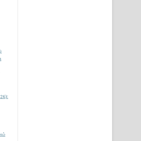
ு
m
26):
ணம்