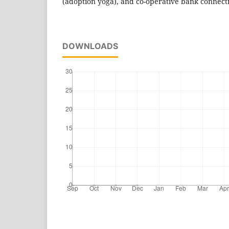
(adoption yoga), and co-operative bank connect
DOWNLOADS