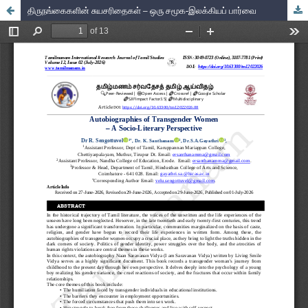
திருநங்கைகளின் சுயசரிதைகள் – ஒரு சமூக-இலக்கியப் பார்வை