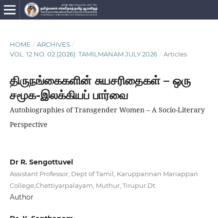
HOME
/
ARCHIVES
/
VOL. 12 NO. 02 (2026): TAMILMANAM JULY 2026
/
Articles
திருநங்கைகளின் சுயசரிதைகள் – ஒரு
சமூக-இலக்கியப் பார்வை
Autobiographies of Transgender Women – A Socio-Literary
Perspective
Dr R. Sengottuvel
Assistant Professor, Dept of Tamil, Karuppannan Mariappan
College,Chettiyarpalayam, Muthur, Tirupur Dt.
Author