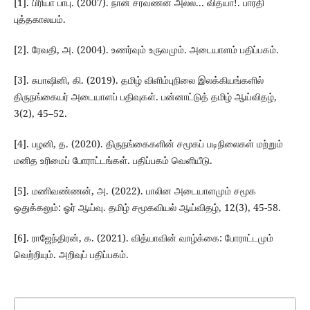
[1]. பிரியா பாபு. (2007). நான் சரவணன் அல்ல... வித்யா!. பாரதி
புத்தகாலயம்.
[2]. ரேவதி, அ. (2004). உணர்வும் உருவமும். அடையாளம் பதிப்பகம்.
[3]. சுபாஷினி, கி. (2019). தமிழ் விளிம்புநிலை இலக்கியங்களில்
திருநங்கையர் அடையாளப் பதிவுகள். பன்னாட்டுத் தமிழ் ஆய்விதழ்,
3(2), 45–52.
[4]. பழனி, த. (2020). திருநங்கைகளின் சமூகப் படிநிலைகள் மற்றும்
மனித உரிமைப் போராட்டங்கள். பதிப்பகம் வெளியீடு.
[5]. மணிவண்ணன், அ. (2022). பாலின அடையாளமும் சமூக
ஒதுக்கலும்: ஓர் ஆய்வு. தமிழ் சமூகவியல் ஆய்விதழ், 12(3), 45-58.
[6]. ராஜேந்திரன், க. (2021). வித்யாவின் வாழ்க்கை: போராட்டமும்
வெற்றியும். அறிவுப் பதிப்பகம்.