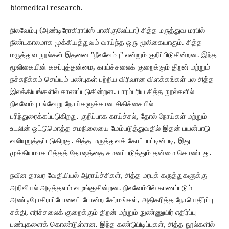
biomedical research.
நிலவேம்பு (அண்டிரோகிராபிஸ் பானிகுலேட்டா) சித்த மருத்துவ மரபில்
நீண்டகாலமாக முக்கியத்துவம் வாய்ந்த ஒரு மூலிகையாகும். சித்த
மருத்துவ நூல்கள் இதனை "நீலவேம்பு" என்றும் குறிப்பிடுகின்றன. இந்த
மூலிகையின் கசப்புத்தன்மை, காய்ச்சலைக் குறைக்கும் திறன் மற்றும்
நச்சுநீக்கம் செய்யும் பண்புகள் பற்றிய விரிவான விளக்கங்கள் பல சித்த
இலக்கியங்களில் காணப்படுகின்றன. பாரம்பரிய சித்த நூல்களில்
நிலவேம்பு பல்வேறு நோய்களுக்கான சிகிச்சையில்
பரிந்துரைக்கப்படுகிறது. குறிப்பாக காய்ச்சல், தோல் நோய்கள் மற்றும்
உடலின் ஒட்டுமொத்த சமநிலையை மேம்படுத்துவதில் இதன் பயன்பாடு
வலியுறுத்தப்படுகிறது. சித்த மருத்துவக் கோட்பாட்டின்படி, இது
முக்கியமாக பித்தத் தோஷத்தை சமனப்படுத்தும் தன்மை கொண்டது.
நவீன தாவர வேதியியல் ஆராய்ச்சிகள், சித்த மரபுக் கருத்துகளுக்கு
அறிவியல் அடித்தளம் வழங்குகின்றன. நிலவேம்பில் காணப்படும்
அண்டிரோகிராப்போலைட் போன்ற சேர்மங்கள், அதிகரித்த நோயெதிர்ப்பு
சக்தி, எரிச்சலைக் குறைக்கும் திறன் மற்றும் நுண்ணுயிர் எதிர்ப்பு
பண்புகளைக் கொண்டுள்ளன. இந்த கண்டுபிடிப்புகள், சித்த நூல்களில்