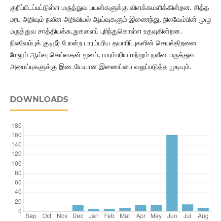
குறிப்பிடப்பட்டுள்ள மருத்துவ பயன்களுக்கு விளக்கமளிக்கின்றன. சித்த
மரபு அறிவும் நவீன அறிவியல் ஆய்வுகளும் இணைந்து, நிலவேம்பின் முழு
மருத்துவ சாத்தியக்கூறுகளைப் புரிந்துகொள்ள உதவுகின்றன.
நிலவேம்புக் குடிநீர் போன்ற பாரம்பரிய தயாரிப்புகளின் செயல்திறனை
மேலும் ஆய்வு செய்வதன் மூலம், பாரம்பரிய மற்றும் நவீன மருத்துவ
அமைப்புகளுக்கு இடையேயான இணைப்பை வலுப்படுத்த முடியும்.
DOWNLOADS