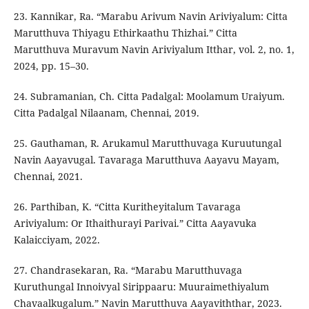
23. Kannikar, Ra. “Marabu Arivum Navin Ariviyalum: Citta
Marutthuva Thiyagu Ethirkaathu Thizhai.” Citta
Marutthuva Muravum Navin Ariviyalum Itthar, vol. 2, no. 1,
2024, pp. 15–30.
24. Subramanian, Ch. Citta Padalgal: Moolamum Uraiyum.
Citta Padalgal Nilaanam, Chennai, 2019.
25. Gauthaman, R. Arukamul Marutthuvaga Kuruutungal
Navin Aayavugal. Tavaraga Marutthuva Aayavu Mayam,
Chennai, 2021.
26. Parthiban, K. “Citta Kuritheyitalum Tavaraga
Ariviyalum: Or Ithaithurayi Parivai.” Citta Aayavuka
Kalaicciyam, 2022.
27. Chandrasekaran, Ra. “Marabu Marutthuvaga
Kuruthungal Innoivyal Sirippaaru: Muuraimethiyalum
Chavaalkugalum.” Navin Marutthuva Aayaviththar, 2023.