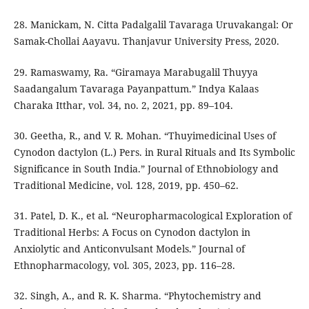
28. Manickam, N. Citta Padalgalil Tavaraga Uruvakangal: Or
Samak-Chollai Aayavu. Thanjavur University Press, 2020.
29. Ramaswamy, Ra. “Giramaya Marabugalil Thuyya
Saadangalum Tavaraga Payanpattum.” Indya Kalaas
Charaka Itthar, vol. 34, no. 2, 2021, pp. 89–104.
30. Geetha, R., and V. R. Mohan. “Thuyimedicinal Uses of
Cynodon dactylon (L.) Pers. in Rural Rituals and Its Symbolic
Significance in South India.” Journal of Ethnobiology and
Traditional Medicine, vol. 128, 2019, pp. 450–62.
31. Patel, D. K., et al. “Neuropharmacological Exploration of
Traditional Herbs: A Focus on Cynodon dactylon in
Anxiolytic and Anticonvulsant Models.” Journal of
Ethnopharmacology, vol. 305, 2023, pp. 116–28.
32. Singh, A., and R. K. Sharma. “Phytochemistry and