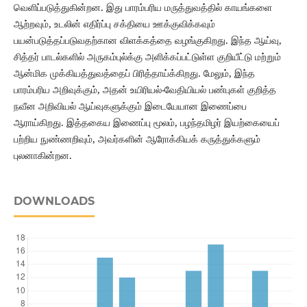
வெளிப்படுத்துகின்றன. இது பாரம்பரிய மருத்துவத்தில் காயங்களை
ஆற்றவும், உடலின் எதிர்ப்பு சக்தியை ஊக்குவிக்கவும்
பயன்படுத்தப்படுவதற்கான விளக்கத்தை வழங்குகிறது. இந்த ஆய்வு,
சித்தர் பாடல்களில் அருகம்புல்க்கு அளிக்கப்பட்டுள்ள குறியீட்டு மற்றும்
ஆன்மிக முக்கியத்துவத்தைப் பிரித்தாய்க்கிறது. மேலும், இந்த
பாரம்பரிய அறிவுக்கும், அதன் உயிரியல்-வேதியியல் பண்புகள் குறித்த
நவீன அறிவியல் ஆய்வுகளுக்கும் இடையேயான இணைப்பை
ஆராய்கிறது. இத்தகைய இணைப்பு மூலம், பழந்தமிழர் இயற்கையைப்
பற்றிய நுண்ணறிவும், அவர்களின் ஆரோக்கியக் கருத்துக்களும்
புலனாகின்றன.
DOWNLOADS