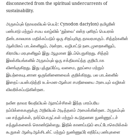
disconnected from the spiritual undercurrents of
sustainability.
அருகம்புல் (தாவரவியல் பெயர்: Cynodon dactylon) தமிழரின்
பண்பாடு மற்றும் சமய வாழ்வில் ‘துர்வை’ என்ற புனிதப் பெயரால்
நீண்டகாலமாக மதிக்கப்படும் ஒரு சிறப்புமிகு தாவரமாகும். சித்தர்களின்
ஆன்மிகப் பாடல்களிலும், அன்றாட வழிபாட்டு நடைமுறைகளிலும்,
கிராமிய மரபுகளிலும் இது ஆழமான இடம்பெறுகிறது. சித்தர்
இலக்கியங்களில் அருகம்புல் ஒரு சக்திவாய்ந்த குறியீடாக
விளங்குகிறது. இது புத்துயிர்ப்பு, வளமை, தூய்மை மற்றும்
இயற்கையுடனான ஒருங்கிணைவைக் குறிக்கிறது. பல பாடல்களில்
இதைப் பயன்படுத்தி உடல்-மன-ஆன்மா சமநிலையை அடையும் வழிகள்
விவரிக்கப்படுகின்றன.
நவீன தாவர வேதியியல் ஆராய்ச்சிகள் இந்த பாரம்பரிய
நம்பிக்கைகளுக்கு அறிவியல் அடித்தளம் அமைக்கின்றன. அருகம்புல்
பல சத்துக்கள், நார்ப்பொருட்கள் மற்றும் கூடுதலான நுண்ணூட்டச்
சத்துக்களைக் கொண்டுள்ளது. இதில் காணப்படும் பைட்டோகெமிக்கல்
கூறுகள் ஆன்டிஆக்சிடன்ட் மற்றும் நுண்ணுயிர் எதிர்ப்பு பண்புகளை