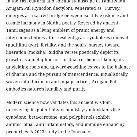
In the rich cultural and spiritual landscape of Tamil Nadu,
Arugam Pul (Cynodon dactylon), venerated as "Turvey,"
emerges as a sacred bridge between earthly existence and
cosmic harmony in Siddha poetry. Revered by ancient
Tamil sages as a living emblem of pranic energy and
interconnectedness, this resilient grass symbolizes renewal
(pudhithu uyir), fertility, and the soul’s journey toward
liberation (moksha). Siddha verses poetically depict its
growth as a metaphor for spiritual resilience, likening its
unyielding roots and upward-reaching leaves to the balance
of dharma and the pursuit of transcendence. Ritualistically
woven into thiruman and puja practices, Arugam Pul
embodies nature’s humility and purity.
Modern science now validates this ancient wisdom,
uncovering its potent phytochemistry: antioxidants like
cynodone, beta-carotene, and polyphenols exhibit
antimicrobial, anti-inflammatory, and immune-enhancing
properties. A 2023 study in the Journal of