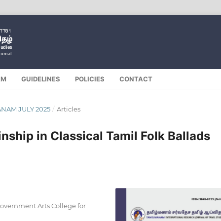
AM
GUIDELINES
POLICIES
CONTACT
MANAM JULY 2025
/
Articles
nship in Classical Tamil Folk Ballads
overnment Arts College for