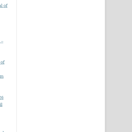
l of
 –
 of
am
26
il