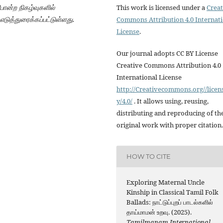
 போன்ற நிகழ்வுகளில்
This work is licensed under a
Creat
எடுத்துரைக்கப்பட்டுள்ளது.
Commons Attribution 4.0 Internat
License
.
Our journal adopts CC BY License
Creative Commons Attribution 4.0
International License
http://Creativecommons.org//licen
y/4.0/
. It allows using, reusing,
distributing and reproducing of th
original work with proper citation.
HOW TO CITE
Exploring Maternal Uncle
Kinship in Classical Tamil Folk
Ballads: நாட்டுப்புறப் பாடல்களில்
தாய்மாமன் உறவு. (2025).
Tamilmanam International