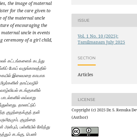
bies, the image of maternal
ister for the care given to
e of the maternal uncle
ISSUE
ature of encouraging the
e maternal uncle in events
Vol. 1 No. 10 (2025):
g ceremony of a girl child,
Tamilmanam July 2025
SECTION
லக் கட்டங்களைக் கடந்து
்கிப் போய் வருங்காலத்தில்
Articles
 வகையில் இலைமறை காயாக
ழர்களின் தாய்;வழிச்
 வாழ்வியல் சடங்குகளில்
் பாடல்களில் எவ்வாறு
LICENSE
ள்ளது. தாலாட்டுப்
Copyright (c) 2025 Dr. S. Renuka De
றந்த குழந்தைக்குத் தன்
(Author)
ெருமிதமும், குழந்தை
 அன்பும், பள்ளியில் சேர்த்து
த்தும் சடங்கு, பெண்