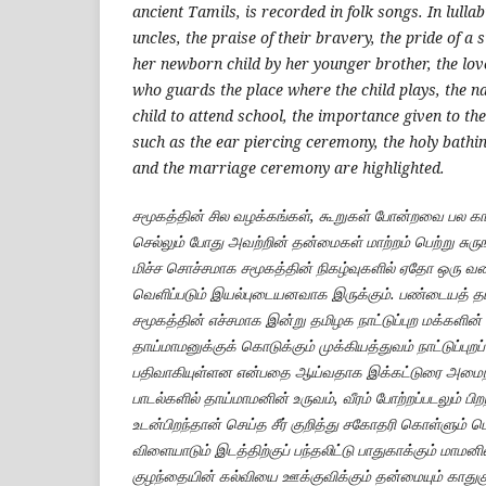
ancient Tamils, is recorded in folk songs. In lulla
uncles, the praise of their bravery, the pride of a s
her newborn child by her younger brother, the lov
who guards the place where the child plays, the n
child to attend school, the importance given to th
such as the ear piercing ceremony, the holy bathin
and the marriage ceremony are highlighted.
சமூகத்தின் சில வழக்கங்கள், கூறுகள் போன்றவை பல கா
செல்லும் போது அவற்றின் தன்மைகள் மாற்றம் பெற்று சுருங
மிச்ச சொச்சமாக சமூகத்தின் நிகழ்வுகளில் ஏதோ ஒரு
வெளிப்படும் இயல்புடையனவாக இருக்கும். பண்டையத் தமி
சமூகத்தின் எச்சமாக இன்று தமிழக நாட்டுப்புற மக்களின்
தாய்மாமனுக்குக் கொடுக்கும் முக்கியத்துவம் நாட்டுப்புறப
பதிவாகியுள்ளன என்பதை ஆய்வதாக இக்கட்டுரை அமைந்து
பாடல்களில் தாய்மாமனின் உருவம், வீரம் போற்றப்படலும் பி
உடன்பிறந்தான் செய்த சீர் குறித்து சகோதரி கொள்ளும் ப
விளையாடும் இடத்திற்குப் பந்தலிட்டு பாதுகாக்கும் மாமனின்
குழந்தையின் கல்வியை ஊக்குவிக்கும் தன்மையும் காதுகு