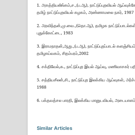
1. அகத்தியலிங்கம்,ச.,(ப.ஆ), நாட்டுப்புறவியல் ஆய்வு
தமிழ் நாட்டுப்புறவியல் கழகம், அண்ணாமலை நகர், 1987
2. அரவிந்தன்,மு.வை.,(தொ.ஆ), தமிழக நாட்டுப்பாடல்கள், 
புதுக்கோட்டை, 1983
3. இராமநாதன்,ஆறு.,(ப.ஆ), நாட்டுப்புறப்பாடல் களஞ்சிய
தமிழாய்வகம், சிதம்பரம்,2002
4. சக்திவேல்,சு., நாட்டுப்புற இயல் ஆய்வு, மணிவாசகர் பத
5. சத்தியசீலன்,சி., நாட்டுப்புற இலக்கிய ஆய்வுகள், அர்ச
1988
6. பக்தவத்சல பாரதி, இலக்கிய மானுடவியல், அடையாளம் ப
Similar Articles