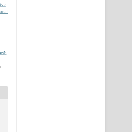
ive
ional
se/b
e