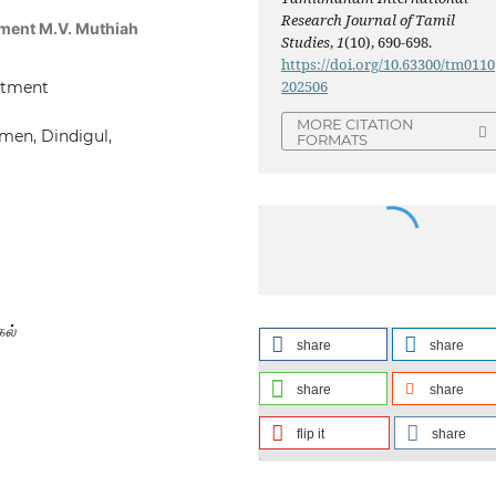
Research Journal of Tamil
rtment M.V. Muthiah
Studies
,
1
(10), 690-698.
https://doi.org/10.63300/tm0110
202506
rtment
MORE CITATION
men, Dindigul,
FORMATS
கல்
share
share
share
share
flip it
share