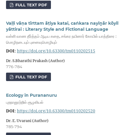
FULL TEXT PDF
Vaḷḷi vāṇa tīrttam āṭiya katai, caṅkara nayiṉār kōyil
yāttirai : Literary Style and Fictional Language
வள்ளி வாண தீர்த்தம் ஆடிய கதை, சங்கர நயினார் கோயில் யாத்திரை :
மொழிநடையும் புனைவுமொழியும்
DOI:
https://doi.org/10.63300/tm0110202515
Dr. S.Bharathi Prakash (Author)
776-784
FULL TEXT PDF
Ecology in Purananuru
புறநானூற்றில் சூழலியல்
DOI:
https://doi.org/10.63300/tm0110202520
Dr. E. Uvarani (Author)
785-794