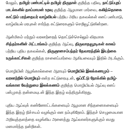
மேலும்,
தமிழர் பண்பாட்டில் தமிழர் திருநாள்
குறித்த பதிவு,
நாட்டுப்புறப்
பாடல்களில் தாய்மாமன் உறவு
குறித்த ஆழமான பார்வை,
கலித்தொகை
காட்டும் பரத்தையர் வாழ்வியல்
பற்றிய அரிய தகவல்கள் எனப் பண்பாடு,
வாழ்வியல் மரபுகள் சார்ந்த கட்டுரைகளும் செறிவூட்டுகின்றன.
ஆன்மிகம் மற்றும் வரலாற்றைத் தொட்டுச்செல்லும் விதமாக
சித்தர்களின் அட்டாங்கம்
குறித்த ஆய்வு,
திருவாதவூரடிகள் காலம்
பற்றிய புதிய தகவல்கள்,
திருஞானசம்பந்தர் தேவாரத்தில் இயற்கை
உருக்காட்சிகள்
குறித்த ரசனைப்பார்வை ஆகியவையும் இதில் அடங்கும்.
மொழியின் ஆழங்கால்களை ஆராயும்
மொழியில் இலக்கணமும் –
வரலாற்றில் மொழியும்
என்ற கட்டுரையுடன்,
ஒப்பீட்டு நோக்கில் தமிழ்-
வங்காள வேற்றுமை இலக்கணம்
குறித்த மொழியியல் ஆய்வு எனப்
பன்முகத் தன்மையுடன் இந்த இதழ் வந்திருக்கிறது.
புதிய ஆய்வுக் கண்ணோட்டங்களையும் ஆழமான சிந்தனைகளையும்
இந்த இதழ் நிச்சயம் வழங்கும் என நம்புகிறோம். இந்தச் செழுமையான
அறிவுத்தளத்தை வழங்கிய அனைத்து ஆய்வாளர்களுக்கும் எமது
மனமார்ந்த நன்றிகள்.