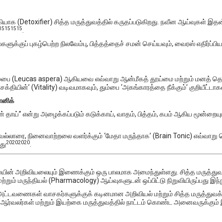
கியாக (Detoxifier) சித்த மருத்துவத்தில் கருதப்படுகிறது.
நவீன ஆய்வுகள் இதன் 
15
15
15
15
.
களுக்குப் புகழ்பெற்ற நிலவேம்பு, பித்தத்தைச் சமன் செய்யவும், வைரஸ் எதிர்ப
தும்பை (Leucas aspera) ஆகியவை எவ்வாறு ஆன்மீகத் தூய்மை மற்றும் மனத் தெள
க்தியின்’ (Vitality) வடிவமாகவும், தும்பை ‘அகங்காரத்தை நீக்கும்’ குறியீட்டா
ானிக்
ின் தாய்” என்று அழைக்கப்படும் கடுக்காய், வாதம், பித்தம், கபம் ஆகிய மூன்றை
 வல்லாரை, நினைவாற்றலை வளர்க்கும் ‘மேதா மருந்தாக’ (Brain Tonic) எவ்வாறு 
20
20
20
20
து
.
ுதுமையின் அறிவியலையும் இணைக்கும் ஒரு பாலமாக அமைந்துள்ளது. சித்த மருத்த
றும் மருந்தியல் (Pharmacology) ஆய்வுகளுடன் ஒப்பிட்டு நிறுவியிருப்பது இந்ந
்டு அட்டவணைகள் வாசகர்களுக்குக் கடினமான அறிவியல் மற்றும் சித்த மருத்துவ
் ஆர்வலர்கள் மற்றும் இயற்கை மருத்துவத்தில் நாட்டம் கொண்ட அனைவருக்கும் இந