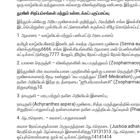
ஒரு வாழ்வியல் தத்துவமாக எவ்வாறு விளங்குகிறது என்பதை இந்நூல்
நூலின் சிறப்பம்சங்கள் மற்றும் உள்ளடக்கப் பகுப்பாய்வு
இந்நூல் பல்வேறு அரிய மூலிகைகள் குறித்தும், அவற்றின் சங்க இலக்கிய
இடம்பெற்றுள்ள முக்கியக் கட்டுரைகளின் சுருக்கம் கீழே கொடுக்கப்பட்
1. ஆவாரை – வாழ்வியல் மற்றும் பண்பாட்டு அடையாளம்
தமிழர் வாழ்வியலோடு இரண்டறக் கலந்த ஆவாரை மூலிகை (Senna auric
விளக்குகிறது6666. சங்க இலக்கியங்களில் ஆவாரை மலர் பெண்களின் 
சுட்டிக்காட்டுகிறது7777. மேலும், நீரிழிவு நோய் மற்றும் தோல் நோய்கள
2. யானை நெருஞ்சி – விலங்குகளின் சுய மருத்துவம் (Zoopharmaco
இந்நூலின் மிக சுவாரஸ்யமான பகுதிகளில் ஒன்று யானை நெருஞ்சி (Ped
மூலிகைகளைத் தேடி உண்ணும் ‘சுய மருத்துவ’ (Self-Medication) முற
நவீன அறிவியல் இந்த நடத்தையை “ஜூபார்மகாக்னசி” (Zoopharmacog
நிறுவுகிறது10.
3. நாயுருவி – மரபு மற்றும் நவீன அறிவியல் இணைப்பு
நாயுருவி (Achyranthes aspera) மூலிகை, சித்த மருத்துவத்தில் வாதம் 
சிறுநீரகப் பாதுகாப்புத் தன்மைகளை நவீன மருந்தியல் ஆய்வுகள் (Pha
4. ஆடாதொடை – சுவாசப் பாதுகாவலன்
சுவாச நோய்களுக்கான அருமருந்தான ஆடாதொடை (Justicia adhatoda) 
வேதிப்பொருள் ஆய்வையும் இணைக்கிறது13131313. ஆடாதொடை சளிய
ஒப்புக்கொள்வதை நூல் சுட்டிக்காட்டுகிறது14141414.