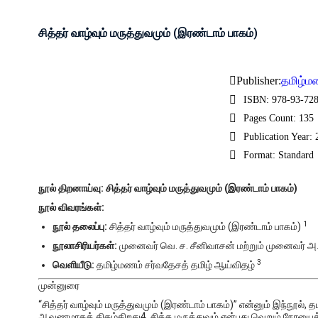
சித்தர் வாழ்வும் மருத்துவமும் (இரண்டாம் பாகம்)
Publisher:
தமிழ்ம
ISBN: 978-93-72
Pages Count: 135
Publication Year:
Format: Standard
நூல் திறனாய்வு: சித்தர் வாழ்வும் மருத்துவமும் (இரண்டாம் பாகம்)
நூல் விவரங்கள்:
1
நூல் தலைப்பு:
சித்தர் வாழ்வும் மருத்துவமும் (இரண்டாம் பாகம்)
நூலாசிரியர்கள்:
முனைவர் வெ. ச. சீனிவாசன் மற்றும் முனைவர் அ
3
வெளியீடு:
தமிழ்மணம் சர்வதேசத் தமிழ் ஆய்விதழ்
முன்னுரை
“சித்தர் வாழ்வும் மருத்துவமும் (இரண்டாம் பாகம்)” என்னும் இந்ந
ஆவணமாகத் திகழ்கிறது4. சித்த மருத்துவம் என்பது வெறும் நோயைக் 