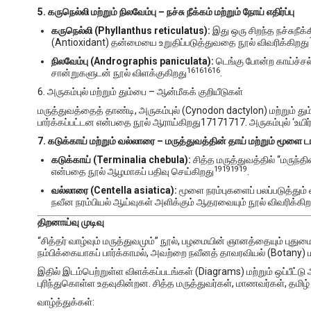
5. கருநெல்லி மற்றும் நிலவேம்பு – நச்சு நீக்கம் மற்றும் நோய் எதிர்ப்பு
கருநெல்லி (Phyllanthus reticulatus):
இது ஒரு சிறந்த நச்சுநீக்
(Antioxidant) தன்மையை உறுதிப்படுத்துவதை நூல் விவரிக்கிறது
நிலவேம்பு (Andrographis paniculata):
டெங்கு போன்ற காய்ச்சல்
16
16
16
16
சான்றுகளுடன் நூல் விளக்குகிறது
.
6. அருகம்புல் மற்றும் தும்பை – ஆன்மீகக் குறியீடுகள்
மருத்துவத்தைத் தாண்டி, அருகம்புல் (Cynodon dactylon) மற்றும் 
பார்க்கப்பட்டன என்பதை நூல் ஆராய்கிறது17171717. அருகம்புல் ‘உயிர்ச
7. கடுக்காய் மற்றும் வல்லாரை – மருத்துவத்தின் தாய் மற்றும் மூளை ட
கடுக்காய் (Terminalia chebula):
சித்த மருத்துவத்தில் “மருந்த
19
19
19
19
என்பதை நூல் ஆழமாகப் பதிவு செய்கிறது
.
வல்லாரை (Centella asiatica):
மூளை நரம்புகளைப் பலப்படுத்தும்
நவீன நரம்பியல் ஆய்வுகள் அளிக்கும் ஆதரவையும் நூல் விவரிக்கிற
திறனாய்வு முடிவு
“சித்தர் வாழ்வும் மருத்துவமும்” நூல், பழமையின் ஞானத்தையும் ப
நம்பிக்கையாகப் பார்க்காமல், அவற்றை நவீனத் தாவரவியல் (Botany) மற்
இதில் இடம்பெற்றுள்ள விளக்கப்படங்கள் (Diagrams) மற்றும் ஒப்பீட
புரிந்துகொள்ள உதவுகின்றன. சித்த மருத்துவர்கள், மாணவர்கள், தமிழ
வாழ்த்துக்கள்: