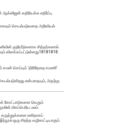
ஆக்ஸிஜன் கதிரியக்க எதிர்ப்பு
்பியாகவும் செயல்படுவதை அறிவியல்
ிவின் குறியீடுகளாக சித்தர்களால்
கவும் விளக்கப்பட்டுள்ளது18181818.
யும் சமன் செய்யும் ‘திரிதோஷ சமணி’
செயல்படுகிறது என்பதையும், அதற்கு
ுவக் கோட்பாடுகளை வெறும்
ூலின் மிகப்பெரிய பலம்.
க் கருத்துக்களை எளிதாகப்
்நூல் ஒரு சிறந்த வழிகாட்டியாகும்.