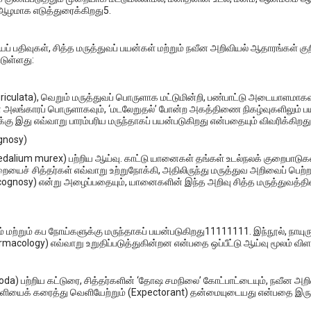
 ஆழமாக எடுத்துரைக்கிறது5.
ப் பதிவுகள், சித்த மருத்துவப் பயன்கள் மற்றும் நவீன அறிவியல் ஆதாரங்கள் குற
டுள்ளது:
ulata), வெறும் மருத்துவப் பொருளாக மட்டுமின்றி, பண்பாட்டு அடையாளமாகவ
அலங்காரப் பொருளாகவும், ‘மடலேறுதல்’ போன்ற அகத்திணை நிகழ்வுகளிலும் பய
ுக்கு இது எவ்வாறு பாரம்பரிய மருந்தாகப் பயன்படுகிறது என்பதையும் விவரிக்கிறது
gnosy)
alium murex) பற்றிய ஆய்வு. காட்டு யானைகள் தங்கள் உடல்நலக் குறைபாடுகளை
ையைச் சித்தர்கள் எவ்வாறு உற்றுநோக்கி, அதிலிருந்து மருத்துவ அறிவைப் பெற
nosy) என்று அழைப்பதையும், யானைகளின் இந்த அறிவு சித்த மருத்துவத்தின
மற்றும் கப நோய்களுக்கு மருந்தாகப் பயன்படுகிறது11111111. இந்நூல், நாயுருவிய
rmacology) எவ்வாறு உறுதிப்படுத்துகின்றன என்பதை ஒப்பீட்டு ஆய்வு மூலம் விள
பற்றிய கட்டுரை, சித்தர்களின் ‘தோஷ சமநிலை’ கோட்பாட்டையும், நவீன அறிவி
ைக் கரைத்து வெளியேற்றும் (Expectorant) தன்மையுடையது என்பதை இரு 