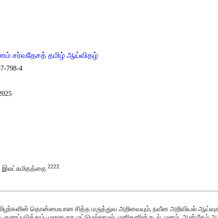
ணம் சர்வதேசத் தமிழ் ஆய்விதழ்
87-798-4
 2025
2
2
2
2
.
இலட்சுமிதத்தை
ூல், தமிழர்களின் தொன்மையான சித்த மருத்துவ அறிவையும், நவீன அறிவியல் ஆய
குணப்படுத்தும் முறையாக மட்டுமல்லாமல், மனிதனின் உடல், மனம், ஆன்மீகம் 