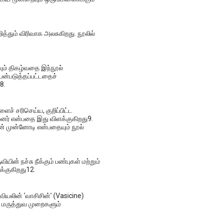
ித்தும் விரிவாக அலசுகிறது. நூலில்
ும் திகழ்வதை இந்நூல்
ன்படுத்தப்பட்டதைச்
8.
ச் சரிசெய்ய, குறிப்பிட்ட
்றனர் என்பதை இது விளக்குகிறது9.
் முன்னோடி என்பதையும் நூல்
ின் நச்சு நீக்கும் பண்புகள் மற்றும்
க்குகிறது12.
யலின் ‘வாசிசின்’ (Vasicine)
மருத்துவ முறைகளும்