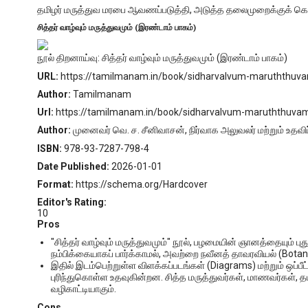
தமிழர் மருத்துவ மரபை ஆவணப்படுத்தி, அடுத்த தலைமுறைக்குக் கொண்ட
சித்தர் வாழ்வும் மருத்துவமும் (இரண்டாம் பாகம்)
நூல் திறனாய்வு: சித்தர் வாழ்வும் மருத்துவமும் (இரண்டாம் பாகம்)
URL:
https://tamilmanam.in/book/sidharvalvum-maruththuva
Author:
Tamilmanam
Url:
https://tamilmanam.in/book/sidharvalvum-maruththuvam
Author:
முனைவர் வெ. ச. சீனிவாசன், நிர்வாக அலுவலர் மற்றும் உதவிப்
ISBN:
978-93-7287-798-4
Date Published:
2026-01-01
Format:
https://schema.org/Hardcover
Editor's Rating:
10
Pros
"சித்தர் வாழ்வும் மருத்துவமும்" நூல், பழமையின் ஞானத்தையும
நம்பிக்கையாகப் பார்க்காமல், அவற்றை நவீனத் தாவரவியல் (Botany)
இதில் இடம்பெற்றுள்ள விளக்கப்படங்கள் (Diagrams) மற்றும் ஒப்
புரிந்துகொள்ள உதவுகின்றன. சித்த மருத்துவர்கள், மாணவர்கள், த
வழிகாட்டியாகும்.
Cons