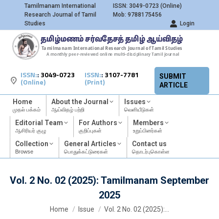
Tamilmanam International
ISSN: 3049-0723 (Online)
Research Journal of Tamil
Mob: 9788175456
Studies
Login
ISSN:
:
3049-0723
ISSN:
:
3107-7781
SUBMIT
(Online)
(Print)
ARTICLE
Home
About the Journal
Issues
முதல் பக்கம்
ஆய்விதழ் பற்றி
வெளியீடுகள்
Editorial Team
For Authors
Members
ஆசிரியர் குழு
குறிப்புகள்
உறுப்பினர்கள்
Collection
General Articles
Contact us
Browse
பொதுக்கட்டுரைகள்
தொடர்புகொள்ள
Vol. 2 No. 02 (2025): Tamilmanam September
2025
You are here:
Home
Issue
Vol. 2 No. 02 (2025):…