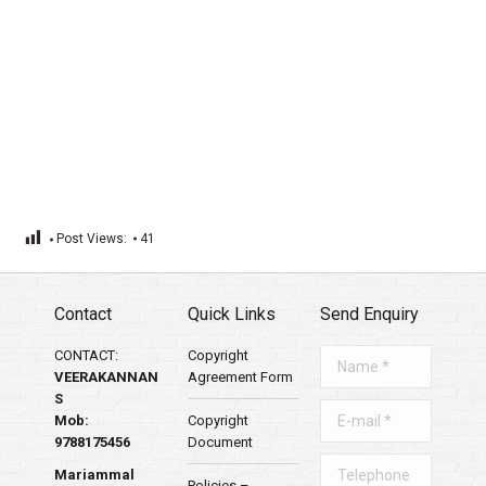
Post Views:
41
Contact
Quick Links
Send Enquiry
CONTACT:
Copyright
Name *
VEERAKANNAN
Agreement Form
S
E-mail *
Mob:
Copyright
9788175456
Document
Telephone
Mariammal
Policies –