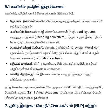
6.1 கணினித் தமிழின் ஐந்து நிலைகள்
கணினித் தமிழின் வளர்ச்சியை ஐந்தாகப் பிரிக்கலாம் 2:
அடிப்படை நிலைகள்:
கணினியின் வரலாறு மற்றும் அதன் பரிணாம வளர்ச்சி
குறித்த அறிமுகம்.
பயன்பாட்டு நிலைகள்:
தமிழ் விசைப்பலகைகள் (Keyboard layouts),
எழுத்துரு மாற்றிகள் (Encoding converters), மற்றும் கூகுள் இன்புட் டூல்ஸ்
போன்ற தட்டச்சு கருவிகளின் பயன்பாடு.
ஆராய்ச்சி மற்றும் மேம்பாடு:
திராவிட வேர்டுநெட் (Dravidian Word Net)
உருவாக்கம், தமிழ் கணினி ஆராய்ச்சித் திட்டங்கள் மற்றும் மென்பொருள்
அடைகாப்பகங்கள் (Incubation centres).
டிஜிட்டல் வளங்கள்:
மின்-நூலகங்கள், மின்-அகராதிகள், மின்-இதழ்கள்
மற்றும் ஆன்லைன் வானொலி சேவைகள்.
கல்வித் தொழில்நுட்பம்:
இணையம் வழியாகத் தமிழ் கற்றல் மற்றும்
கற்பித்தல் முறைகள்.
தமிழ் மென்பொருள் வளர்ச்சியில் ‘சொற்குவை’ (Sorkuvai) திட்டம் மற்றும் தமிழ்
மெய்நிகர் கழகம் (Tamil Virtual Academy) ஆகியவை அரசு ரீதியான பெரும்
பங்களிப்பை வழங்கி வருகின்றன.6
7. தமிழ் இயற்கை மொழிச் செயலாக்கம் (NLP) மற்றும்