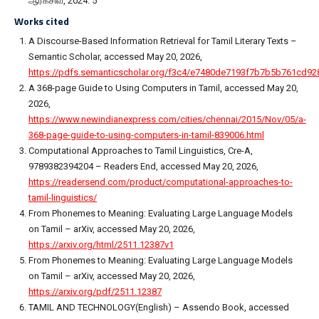
ஆர்க்சிவ், 2024. 5
Works cited
A Discourse-Based Information Retrieval for Tamil Literary Texts –
Semantic Scholar, accessed May 20, 2026,
https://pdfs.semanticscholar.org/f3c4/e7480de7193f7b7b5b761cd92
A 368-page Guide to Using Computers in Tamil, accessed May 20,
2026,
https://www.newindianexpress.com/cities/chennai/2015/Nov/05/a-
368-page-guide-to-using-computers-in-tamil-839006.html
Computational Approaches to Tamil Linguistics, Cre-A,
9789382394204 – Readers End, accessed May 20, 2026,
https://readersend.com/product/computational-approaches-to-
tamil-linguistics/
From Phonemes to Meaning: Evaluating Large Language Models
on Tamil – arXiv, accessed May 20, 2026,
https://arxiv.org/html/2511.12387v1
From Phonemes to Meaning: Evaluating Large Language Models
on Tamil – arXiv, accessed May 20, 2026,
https://arxiv.org/pdf/2511.12387
TAMIL AND TECHNOLOGY(English) – Assendo Book, accessed