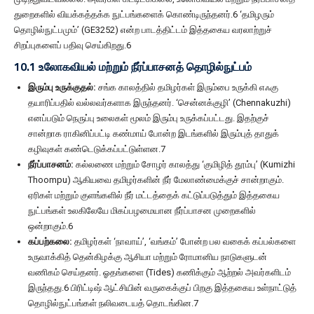
துறைகளில் வியக்கத்தக்க நுட்பங்களைக் கொண்டிருந்தனர்.6 ‘தமிழரும்
தொழில்நுட்பமும்’ (GE3252) என்ற பாடத்திட்டம் இத்தகைய வரலாற்றுச்
சிறப்புகளைப் பதிவு செய்கிறது.6
10.1 உலோகவியல் மற்றும் நீர்ப்பாசனத் தொழில்நுட்பம்
இரும்பு உருக்குதல்:
சங்க காலத்தில் தமிழர்கள் இரும்பை உருக்கி எஃகு
தயாரிப்பதில் வல்லவர்களாக இருந்தனர். ‘சென்னக்குழி’ (Chennakuzhi)
எனப்படும் நெருப்பு உலைகள் மூலம் இரும்பு உருக்கப்பட்டது. இதற்குச்
சான்றாக ராகினிப்பட்டி கண்மாய் போன்ற இடங்களில் இரும்புத் தாதுக்
கழிவுகள் கண்டெடுக்கப்பட்டுள்ளன.7
நீர்ப்பாசனம்:
கல்லணை மற்றும் சோழர் காலத்து ‘குமிழித் தூம்பு’ (Kumizhi
Thoompu) ஆகியவை தமிழர்களின் நீர் மேலாண்மைக்குச் சான்றாகும்.
ஏரிகள் மற்றும் குளங்களில் நீர் மட்டத்தைக் கட்டுப்படுத்தும் இத்தகைய
நுட்பங்கள் உலகிலேயே மிகப்பழமையான நீர்ப்பாசன முறைகளில்
ஒன்றாகும்.6
கப்பற்கலை:
தமிழர்கள் ‘நாவாய்’, ‘வங்கம்’ போன்ற பல வகைக் கப்பல்களை
உருவாக்கித் தென்கிழக்கு ஆசியா மற்றும் ரோமானிய நாடுகளுடன்
வணிகம் செய்தனர். ஓதங்களை (Tides) கணிக்கும் ஆற்றல் அவர்களிடம்
இருந்தது.6 பிரிட்டிஷ் ஆட்சியின் வருகைக்குப் பிறகு இத்தகைய உள்நாட்டுத்
தொழில்நுட்பங்கள் நலிவடையத் தொடங்கின.7