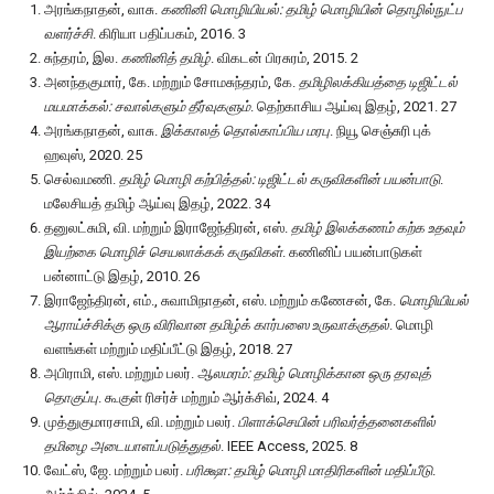
அரங்கநாதன், வாசு.
கணினி மொழியியல்: தமிழ் மொழியின் தொழில்நுட்ப
வளர்ச்சி
. கிரியா பதிப்பகம், 2016. 3
சுந்தரம், இல.
கணினித் தமிழ்
. விகடன் பிரசுரம், 2015. 2
அனந்தகுமார், கே. மற்றும் சோமசுந்தரம், கே.
தமிழிலக்கியத்தை டிஜிட்டல்
மயமாக்கல்: சவால்களும் தீர்வுகளும்
. தெற்காசிய ஆய்வு இதழ், 2021. 27
அரங்கநாதன், வாசு.
இக்காலத் தொல்காப்பிய மரபு
. நியூ செஞ்சுரி புக்
ஹவுஸ், 2020. 25
செல்வமணி.
தமிழ் மொழி கற்பித்தல்: டிஜிட்டல் கருவிகளின் பயன்பாடு
.
மலேசியத் தமிழ் ஆய்வு இதழ், 2022. 34
தனுலட்சுமி, வி. மற்றும் இராஜேந்திரன், எஸ்.
தமிழ் இலக்கணம் கற்க உதவும்
இயற்கை மொழிச் செயலாக்கக் கருவிகள்
. கணினிப் பயன்பாடுகள்
பன்னாட்டு இதழ், 2010. 26
இராஜேந்திரன், எம்., சுவாமிநாதன், எஸ். மற்றும் கணேசன், கே.
மொழியியல்
ஆராய்ச்சிக்கு ஒரு விரிவான தமிழ்க் கார்பஸை உருவாக்குதல்
. மொழி
வளங்கள் மற்றும் மதிப்பீட்டு இதழ், 2018. 27
அபிராமி, எஸ். மற்றும் பலர்.
ஆலமரம்: தமிழ் மொழிக்கான ஒரு தரவுத்
தொகுப்பு
. கூகுள் ரிசர்ச் மற்றும் ஆர்க்சிவ், 2024. 4
முத்துகுமாரசாமி, வி. மற்றும் பலர்.
பிளாக்செயின் பரிவர்த்தனைகளில்
தமிழை அடையாளப்படுத்துதல்
. IEEE Access, 2025. 8
வேட்ஸ், ஜே. மற்றும் பலர்.
பரிக்ஷா: தமிழ் மொழி மாதிரிகளின் மதிப்பீடு
.