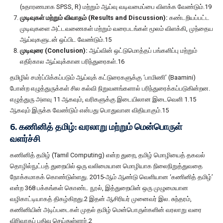
(உதாரணமாக SPSS, R) மற்றும் ஆய்வு வடிவமைப்பை விளக்க வேண்டும்.19
முடிவுகள் மற்றும் விவாதம் (Results and Discussion):
கண்டறியப்பட்ட
முடிவுகளை அட்டவணைகள் மற்றும் வரைபடங்கள் மூலம் விளக்கி, முந்தைய
ஆய்வுகளுடன் ஒப்பிட வேண்டும்.15
முடிவுரை (Conclusion):
ஆய்வின் ஒட்டுமொத்தப் பங்களிப்பு மற்றும்
எதிர்கால ஆய்வுக்கான பரிந்துரைகள்.16
தமிழில் சமர்ப்பிக்கப்படும் ஆய்வுக் கட்டுரைகளுக்கு ‘பாமிணி’ (Baamini)
போன்ற எழுத்துருக்கள் சில கல்வி நிறுவனங்களால் பரிந்துரைக்கப்படுகின்றன.
எழுத்துரு அளவு 11 ஆகவும், வரிகளுக்கு இடையிலான இடைவெளி 1.15
ஆகவும் இருக்க வேண்டும் என்பது பொதுவான விதியாகும்.15
6. கணினித் தமிழ்: வரலாறு மற்றும் மென்பொருள்
வளர்ச்சி
கணினித் தமிழ் (Tamil Computing) என்ற துறை, தமிழ் மொழியைத் தகவல்
தொழில்நுட்பத் துறையில் ஒரு வலிமையான மொழியாக நிலைநிறுத்துவதை
நோக்கமாகக் கொண்டுள்ளது. 2015-ஆம் ஆண்டு வெளியான ‘கணினித் தமிழ்’
என்ற 368 பக்கங்கள் கொண்ட நூல், இத்துறையின் ஒரு முழுமையான
வழிகாட்டியாகத் திகழ்கிறது.2 இதன் ஆசிரியர் முனைவர் இல. சுந்தரம்,
கணினியின் அடிப்படைகள் முதல் தமிழ் மென்பொருள்களின் வரலாறு வரை
விரிவாகப் பதிவு செய்துள்ளார்.2