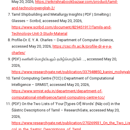
May 20, 2026,
https://srikrishnabookbazaar.com/product/tamil-
and-technologyenglish-2/
Tamil Shipbuilding and Metallurgy Insights | PDF | Smelting |
Glasses – Scribd, accessed May 20, 2026,
https://www.scribd.com/document/829451917/Tamils-and-
Technology-Unit-3-Study-Material
Profile-Dr. E. Y. A. Charles – Department of Computer Science,
accessed May 20, 2026,
https://csc.jfn.ac.lk/profile-dr-e-y-a-
charles/
(PDF) கணினி மொழியியலும் தமிழ்மொழியின் …, accessed May 20,
2026,
https://www.researchgate.net/publication/337948850_kanini_moli
Tamil Computing Centre (TCC) | Department of Computational
Intelligence – SRMIST, accessed May 20, 2026,
https://www.srmist.edu.in/department/department-of-
computational-intelligence/tamil-computing-centre-tcc/
(PDF) On the Two Lists of ‘Four [Types Of] Words’ (Nāṟ-col) in the
Śāstric Descriptions of Tamil – ResearchGate, accessed May 20,
2026,
https://www.researchgate.net/publication/270269931_On_the_Two_Li
col_in_the_Sastric_Descriptions_of_Tamil