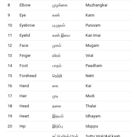
8
Elbow
முழங்கை
Muzhangkai
9
Eye
கண்
Kann
10
Eyebrow
புபுருவம்
Puruvam
11
Eyelid
கண் இமை
Kan Imai
12
Face
முகம்
Mugam
13
Finger
விரல்
Viral
14
Foot
பாதம்
Paadham
15
Forehead
நெற்றி
Netri
16
Hand
கை
Kai
17
Hair
முடி
Mudi
18
Head
தலை
Thalai
19
Heart
இதயம்
Idhayam
20
Hip
இடுப்பு
Iduppu
சுட்டு விரல்/ஆள்
Suttu Viral/Aal kaati