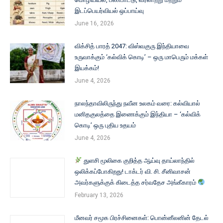
இடப்பெயர்வியல் ஒப்பாய்வு
June 16, 2026
விக்சித் பாரத் 2047: விஸ்வகுரு இந்தியாவை
உருவாக்கும் ‘கல்விக் கொடி’ – ஒரு மாபெரும் மக்கள்
இயக்கம்!
June 4, 2026
நாலந்தாவிலிருந்து நவீன உலகம் வரை: கல்வியால்
மனிதகுலத்தை இணைக்கும் இந்தியா – ‘கல்விக்
கொடி’ ஒரு புதிய உதயம்
June 4, 2026
துளசி மூலிகை குறித்த ஆய்வு தாய்லாந்தில்
ஒலிக்கப்போகிறது! டாக்டர் வி. சி. சீனிவாசன்
அவர்களுக்குக் கிடைத்த சர்வதேச அங்கீகாரம்
February 13, 2026
மீனவர் சமூக பிரச்சினைகள்: பொன்னீலனின் தேடல்