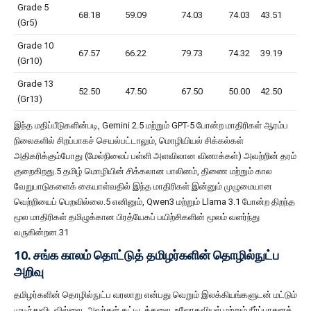
Grade 5
68.18
59.09
74.03
74.03
43.51
(Gr5)
Grade 10
67.57
66.22
79.73
74.32
39.19
(Gr10)
Grade 13
52.50
47.50
67.50
50.00
42.50
(Gr13)
இந்த மதிப்பீடுகளின்படி, Gemini 2.5 மற்றும் GPT-5 போன்ற மாதிரிகள் ஆரம்ப
நிலைகளில் சிறப்பாகச் செயல்பட்டாலும், மொழியியல் சிக்கல்கள்
அதிகரிக்கும்போது (மேல்நிலைப் பள்ளி அளவிலான வினாக்கள்) அவற்றின் தரம்
குறைகிறது.5 தமிழ் மொழியின் சிக்கலான பாலினம், திணை மற்றும் கால
வேறுபாடுகளைக் கையாள்வதில் இந்த மாதிரிகள் இன்னும் முழுமையான
வெற்றியைப் பெறவில்லை.5 எனினும், Qwen3 மற்றும் Llama 3.1 போன்ற திறந்த
மூல மாதிரிகள் தமிழுக்கான பிரத்யேகப் பயிற்சிகளின் மூலம் வளர்ந்து
வருகின்றன.31
10. சங்க காலம் தொட்டுத் தமிழர்களின் தொழில்நுட்ப
அறிவு
தமிழர்களின் தொழில்நுட்ப வரலாறு என்பது வெறும் இலக்கியங்களுடன் மட்டும்
முடிந்துவிடவில்லை. அவர்கள் கட்டிடக்கலை, உலோகவியல் மற்றும் நீர்ப்பாசனத்