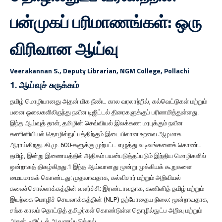
பன்முகப் பரிமாணங்கள்: ஒரு
விரிவான ஆய்வு
Veerakannan S., Deputy Librarian, NGM College, Pollachi
1. ஆய்வுச் சுருக்கம்
தமிழ் மொழியானது அதன் மிக நீண்ட கால வரலாற்றில், கல்வெட்டுகள் மற்றும்
பனை ஓலைகளிலிருந்து நவீன டிஜிட்டல் திரைகளுக்குப் பரிணமித்துள்ளது.
இந்த ஆய்வுத் தாள், தமிழின் செவ்வியல் இலக்கண மரபுக்கும் நவீன
கணினியியல் தொழில்நுட்பத்திற்கும் இடையிலான உறவை ஆழமாக
ஆராய்கிறது. கி.மு. 600-களுக்கு முற்பட்ட எழுத்து வடிவங்களைக் கொண்ட
தமிழ், இன்று இணையத்தில் அதிகம் பயன்படுத்தப்படும் இந்திய மொழிகளில்
ஒன்றாகத் திகழ்கிறது.1 இந்த ஆய்வானது மூன்று முக்கியக் கூறுகளை
மையமாகக் கொண்டது: முதலாவதாக, கல்விசார் மற்றும் அறிவியல்
கலைச்சொல்லாக்கத்தின் வளர்ச்சி; இரண்டாவதாக, கணினித் தமிழ் மற்றும்
இயற்கை மொழிச் செயலாக்கத்தின் (NLP) தற்போதைய நிலை; மூன்றாவதாக,
சங்க காலம் தொட்டுத் தமிழர்கள் கொண்டுள்ள தொழில்நுட்ப அறிவு மற்றும்
அதன் டிஜிட்டல் ஆவணப்படுத்தல்.