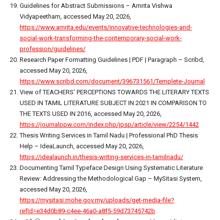
Guidelines for Abstract Submissions – Amrita Vishwa
Vidyapeetham, accessed May 20, 2026,
https://www.amrita.edu/events/innovative-technologies-and-
social-work-transforming-the-contemporary-social-work-
profession/guidelines/
Research Paper Formatting Guidelines | PDF | Paragraph – Scribd,
accessed May 20, 2026,
https://www.scribd.com/document/396731561/Templete-Journal
View of TEACHERS’ PERCEPTIONS TOWARDS THE LITERARY TEXTS
USED IN TAMIL LITERATURE SUBJECT IN 2021 IN COMPARISON TO
THE TEXTS USED IN 2016, accessed May 20, 2026,
https://journalppw.com/index.php/jpsp/article/view/2254/1442
Thesis Writing Services in Tamil Nadu | Professional PhD Thesis
Help – IdeaLaunch, accessed May 20, 2026,
https://idealaunch.in/thesis-writing-services-in-tamilnadu/
Documenting Tamil Typeface Design Using Systematic Literature
Review: Addressing the Methodological Gap – MySitasi System,
accessed May 20, 2026,
https://mysitasi.mohe.gov.my/uploads/get-media-file?
refId=e34d0b89-c4ee-46a0-a8f5-59d73745742b