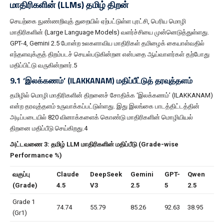
மாதிரிகளின் (LLMs) தமிழ் திறன்
செயற்கை நுண்ணறிவுத் துறையில் ஏற்பட்டுள்ள புரட்சி, பெரிய மொழி
மாதிரிகளின் (Large Language Models) வளர்ச்சியை முன்னெடுத்துள்ளது.
GPT-4, Gemini 2.5 போன்ற உலகளாவிய மாதிரிகள் தமிழைக் கையாள்வதில்
எந்தளவுக்குத் திறம்படச் செயல்படுகின்றன என்பதை ஆய்வாளர்கள் தற்போது
மதிப்பிட்டு வருகின்றனர்.5
9.1 ‘இலக்கணம்’ (ILAKKANAM) மதிப்பீட்டுத் தரவுத்தளம்
தமிழில் மொழி மாதிரிகளின் திறனைச் சோதிக்க ‘இலக்கணம்’ (ILAKKANAM)
என்ற தரவுத்தளம் உருவாக்கப்பட்டுள்ளது. இது இலங்கை பாடத்திட்டத்தின்
அடிப்படையில் 820 வினாக்களைக் கொண்டு மாதிரிகளின் மொழியியல்
திறனை மதிப்பீடு செய்கிறது.4
அட்டவணை 3: தமிழ் LLM மாதிரிகளின் மதிப்பீடு (Grade-wise
Performance %)
வகுப்பு
Claude
DeepSeek
Gemini
GPT-
Qwen
(Grade)
4.5
V3
2.5
5
2.5
Grade 1
74.74
55.79
85.26
92.63
38.95
(Gr1)