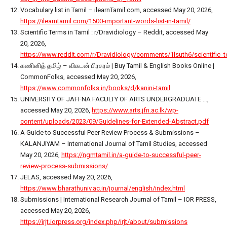
Vocabulary list in Tamil – ilearnTamil.com, accessed May 20, 2026,
https://ilearntamil.com/1500-important-words-list-in-tamil/
Scientific Terms in Tamil : r/Dravidiology – Reddit, accessed May
20, 2026,
https://www.reddit.com/r/Dravidiology/comments/1lsuth6/scientific_t
கணினித் தமிழ் – விகடன் பிரசுரம் | Buy Tamil & English Books Online |
CommonFolks, accessed May 20, 2026,
https://www.commonfolks.in/books/d/kanini-tamil
UNIVERSITY OF JAFFNA FACULTY OF ARTS UNDERGRADUATE …,
accessed May 20, 2026,
https://www.arts.jfn.ac.lk/wp-
content/uploads/2023/09/Guidelines-for-Extended-Abstract.pdf
A Guide to Successful Peer Review Process & Submissions –
KALANJIYAM – International Journal of Tamil Studies, accessed
May 20, 2026,
https://ngmtamil.in/a-guide-to-successful-peer-
review-process-submissions/
JELAS, accessed May 20, 2026,
https://www.bharathuniv.ac.in/journal/english/index.html
Submissions | International Research Journal of Tamil – IOR PRESS,
accessed May 20, 2026,
https://irjt.iorpress.org/index.php/irjt/about/submissions