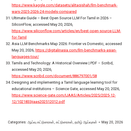
https://www.kaggle.com/datasets/alitaqishah/llm-benchmark-
wars-2025-2026-24-models-compared
Ultimate Guide – Best Open Source LLM For Tamil in 2026 –
SiliconFlow, accessed May 20, 2026,
https://www.siliconflow.com/articles/en/best-open-source-LLM-
for-Tamil
Asia LLM Benchmarks Map 2026: Frontier vs Domestic, accessed
May 20, 2026,
https://digitalinasia.com/llm-benchmarks-asian-
languages-tour/
Tamils and Technology: A Historical Overview | PDF – Scribd,
accessed May 20, 2026,
https://www.scribd.com/document/886797001/58
Designing and implementing a Tamil language learning tool for
educational institutions – Science Gate, accessed May 20, 2026,
https://www.science-gate.com/IJAAS/Articles/2025/2025-12-
12/1021833ijaas202512012.pdf
Categories:
ஆய்வு கட்டுரைகள்
,
கட்டுரைகள்
,
தமிழ் ஆய்வுகள்
May 20, 2026