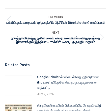
PREVIOUS
நாட்டுப்புறக் கதைகள்’ புத்தகத்தில் ஆசிரியர் (Book Author) வாய்ப்புகள்
NEXT
நாலந்தாவிலிருந்து நவீன உலகம் வரை: கல்வியால் மனிதகுலத்தை
இணைக்கும் இந்தியா – ‘கல்விக் கொடி’ ஒரு புதிய உதயம்
Related Posts
Google Scholar-ல் உள்ள பல்வேறு குறியீடுகளை
(Indexes) புரிந்துகொள்வது: ஒரு முழுமையான
வழிகாட்டி
July 2, 2026
சிந்துவெளி நாகரிகப் பின்னணியில் பிராகுயி-தமிழ்
மொழியியல், பண்பாட்டு, வரலாற்று மற்றும்