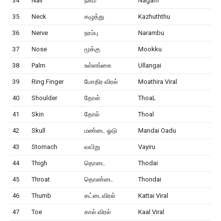
34
Nail
நகம்
Nagam
35
Neck
கழுத்து
Kazhuththu
36
Nerve
நரம்பு
Narambu
37
Nose
மூக்கு
Mookku
38
Palm
உள்ளங்கை
Ullangai
39
Ring Finger
மோதிர விரல்
Moathira Viral
40
Shoulder
தோள்
ThoaL
41
Skin
தோல்
Thoal
42
Skull
மண்டை ஓடு
Mandai Oadu
43
Stomach
வயிறு
Vayiru
44
Thigh
தொடை
Thodai
45
Throat
தொண்டை
Thondai
46
Thumb
கட்டைவிரல்
Kattai Viral
47
Toe
கால் விரல்
Kaal Viral