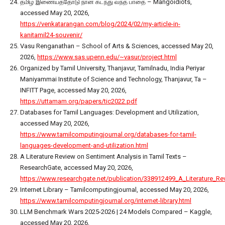
தமிழ் இணையத்தோடு நான் கடந்து வந்த பாதை – Mangoidiots,
accessed May 20, 2026,
https://venkatarangan.com/blog/2024/02/my-article-in-
kanitamil24-souvenir/
Vasu Renganathan – School of Arts & Sciences, accessed May 20,
2026,
https://www.sas.upenn.edu/~vasur/project.html
Organized by Tamil University, Thanjavur, Tamilnadu, India Periyar
Maniyammai Institute of Science and Technology, Thanjavur, Ta –
INFITT Page, accessed May 20, 2026,
https://uttamam.org/papers/tic2022.pdf
Databases for Tamil Languages: Development and Utilization,
accessed May 20, 2026,
https://www.tamilcomputingjournal.org/databases-for-tamil-
languages-development-and-utilization.html
A Literature Review on Sentiment Analysis in Tamil Texts –
ResearchGate, accessed May 20, 2026,
https://www.researchgate.net/publication/338912499_A_Literature_Re
Internet Library – Tamilcomputingjournal, accessed May 20, 2026,
https://www.tamilcomputingjournal.org/internet-library.html
LLM Benchmark Wars 2025-2026 | 24 Models Compared – Kaggle,
accessed May 20, 2026,