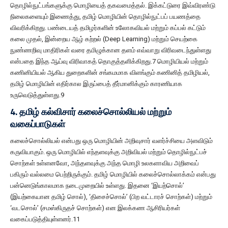
தொழில்நுட்பங்களுக்கு மொழியைத் தகவமைத்தல். இக்கட்டுரை இவ்விரண்டு
நிலைகளையும் இணைத்து, தமிழ் மொழியின் தொழில்நுட்பப் பயணத்தை
விவரிக்கிறது. பண்டையத் தமிழர்களின் உலோகவியல் மற்றும் கப்பல் கட்டும்
கலை முதல், இன்றைய ஆழ் கற்றல் (Deep Learning) மற்றும் செயற்கை
நுண்ணறிவு மாதிரிகள் வரை தமிழுக்கான தளம் எவ்வாறு விரிவடைந்துள்ளது
என்பதை இந்த ஆய்வு விரிவாகத் தொகுத்தளிக்கிறது.7 மொழியியல் மற்றும்
கணினியியல் ஆகிய துறைகளின் சங்கமமாக விளங்கும் கணினித் தமிழியல்,
தமிழ் மொழியின் எதிர்கால இருப்பைத் தீர்மானிக்கும் காரணியாக
உருவெடுத்துள்ளது.9
4. தமிழ் கல்விசார் கலைச்சொல்லியல் மற்றும்
வகைப்பாடுகள்
கலைச்சொல்லியல் என்பது ஒரு மொழியின் அறிவுசார் வளர்ச்சியை அளவிடும்
கருவியாகும். ஒரு மொழியில் எந்தளவுக்கு அறிவியல் மற்றும் தொழில்நுட்பச்
சொற்கள் உள்ளனவோ, அந்தளவுக்கு அந்த மொழி உலகளாவிய அறிவைப்
பகிரும் வல்லமை பெற்றிருக்கும். தமிழ் மொழியில் கலைச்சொல்லாக்கம் என்பது
பன்னெடுங்காலமாக நடைமுறையில் உள்ளது. இதனை ‘இயற்சொல்’
(இயற்கையான தமிழ் சொல்), ‘திசைச்சொல்’ (பிற வட்டாரச் சொற்கள்) மற்றும்
‘வடசொல்’ (சமஸ்கிருதச் சொற்கள்) என இலக்கண ஆசிரியர்கள்
வகைப்படுத்தியுள்ளனர்.11