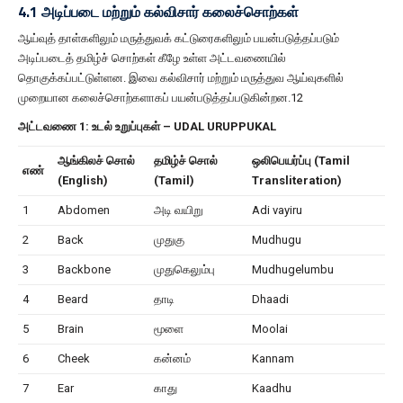
4.1 அடிப்படை மற்றும் கல்விசார் கலைச்சொற்கள்
ஆய்வுத் தாள்களிலும் மருத்துவக் கட்டுரைகளிலும் பயன்படுத்தப்படும்
அடிப்படைத் தமிழ்ச் சொற்கள் கீழே உள்ள அட்டவணையில்
தொகுக்கப்பட்டுள்ளன. இவை கல்விசார் மற்றும் மருத்துவ ஆய்வுகளில்
முறையான கலைச்சொற்களாகப் பயன்படுத்தப்படுகின்றன.12
அட்டவணை 1: உடல் உறுப்புகள் – UDAL URUPPUKAL
ஆங்கிலச் சொல்
தமிழ்ச் சொல்
ஒலிபெயர்ப்பு (Tamil
எண்
(English)
(Tamil)
Transliteration)
1
Abdomen
அடி வயிறு
Adi vayiru
2
Back
முதுகு
Mudhugu
3
Backbone
முதுகெலும்பு
Mudhugelumbu
4
Beard
தாடி
Dhaadi
5
Brain
மூளை
Moolai
6
Cheek
கன்னம்
Kannam
7
Ear
காது
Kaadhu