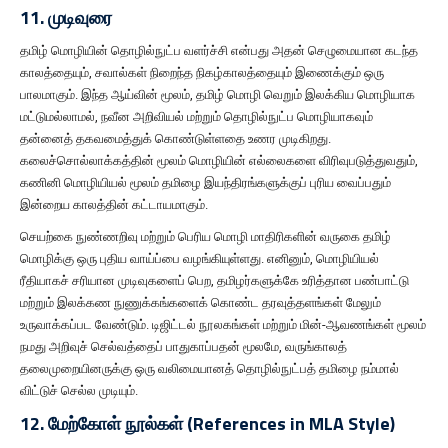
11. முடிவுரை
தமிழ் மொழியின் தொழில்நுட்ப வளர்ச்சி என்பது அதன் செழுமையான கடந்த
காலத்தையும், சவால்கள் நிறைந்த நிகழ்காலத்தையும் இணைக்கும் ஒரு
பாலமாகும். இந்த ஆய்வின் மூலம், தமிழ் மொழி வெறும் இலக்கிய மொழியாக
மட்டுமல்லாமல், நவீன அறிவியல் மற்றும் தொழில்நுட்ப மொழியாகவும்
தன்னைத் தகவமைத்துக் கொண்டுள்ளதை உணர முடிகிறது.
கலைச்சொல்லாக்கத்தின் மூலம் மொழியின் எல்லைகளை விரிவுபடுத்துவதும்,
கணினி மொழியியல் மூலம் தமிழை இயந்திரங்களுக்குப் புரிய வைப்பதும்
இன்றைய காலத்தின் கட்டாயமாகும்.
செயற்கை நுண்ணறிவு மற்றும் பெரிய மொழி மாதிரிகளின் வருகை தமிழ்
மொழிக்கு ஒரு புதிய வாய்ப்பை வழங்கியுள்ளது. எனினும், மொழியியல்
ரீதியாகச் சரியான முடிவுகளைப் பெற, தமிழர்களுக்கே உரித்தான பண்பாட்டு
மற்றும் இலக்கண நுணுக்கங்களைக் கொண்ட தரவுத்தளங்கள் மேலும்
உருவாக்கப்பட வேண்டும். டிஜிட்டல் நூலகங்கள் மற்றும் மின்-ஆவணங்கள் மூலம்
நமது அறிவுச் செல்வத்தைப் பாதுகாப்பதன் மூலமே, வருங்காலத்
தலைமுறையினருக்கு ஒரு வலிமையானத் தொழில்நுட்பத் தமிழை நம்மால்
விட்டுச் செல்ல முடியும்.
12. மேற்கோள் நூல்கள் (References in MLA Style)