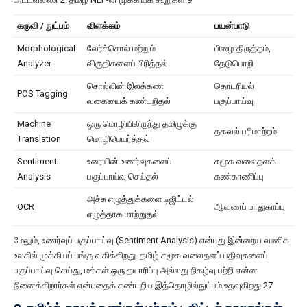
கருவி / நுட்பம்
விளக்கம்
பயன்பாடு
Morphological
வேர்ச்சொல் மற்றும்
பிழை திருத்தம்,
Analyzer
விகுதிகளைப் பிரித்தல்
தேடுபொறி
சொல்லின் இலக்கண
தொடரியல்
POS Tagging
வகையைக் கண்டறிதல்
பகுப்பாய்வு
Machine
ஒரு மொழியிலிருந்து தமிழுக்கு
தகவல் பரிமாற்றம்
Translation
மொழிபெயர்த்தல்
Sentiment
உரையின் உணர்வுகளைப்
சமூக வலைதளக்
Analysis
பகுப்பாய்வு செய்தல்
கண்காணிப்பு
அச்சு எழுத்துக்களை டிஜிட்டல்
OCR
ஆவணப் பாதுகாப்பு
எழுத்தாக மாற்றுதல்
மேலும், உணர்வுப் பகுப்பாய்வு (Sentiment Analysis) என்பது இன்றைய வணிக
உலகில் முக்கியப் பங்கு வகிக்கிறது. தமிழ் சமூக வலைதளப் பதிவுகளைப்
பகுப்பாய்வு செய்து, மக்கள் ஒரு தயாரிப்பு அல்லது நிகழ்வு பற்றி என்ன
நினைக்கிறார்கள் என்பதைக் கண்டறிய இத்தொழில்நுட்பம் உதவுகிறது.27