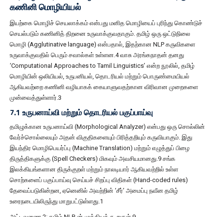
கணினி மொழியியல்
இயற்கை மொழிச் செயலாக்கம் என்பது மனித மொழியைப் புரிந்து கொண்டுச்
செயல்படும் கணினித் திறனை உருவாக்குவதாகும். தமிழ் ஒரு ஒட்டுநிலை
மொழி (Agglutinative language) என்பதால், இதற்கான NLP கருவிகளை
உருவாக்குவதில் பெரும் சவால்கள் உள்ளன.4 வாசு அரங்கநாதன் தனது
‘Computational Approaches to Tamil Linguistics’ என்ற நூலில், தமிழ்
மொழியின் ஒலியியல், உருபனியல், தொடரியல் மற்றும் பொருண்மையியல்
ஆகியவற்றை கணினி வழியாகக் கையாளுவதற்கான விரிவான முறைகளை
முன்வைத்துள்ளார்.3
7.1 உருபனாய்வி மற்றும் தொடரியல் பகுப்பாய்வு
தமிழுக்கான உருபனாய்வி (Morphological Analyzer) என்பது ஒரு சொல்லின்
வேர்ச்சொல்லையும் அதன் விகுதிகளையும் பிரித்தறியும் கருவியாகும். இது
இயந்திர மொழிபெயர்ப்பு (Machine Translation) மற்றும் எழுத்துப் பிழை
திருத்திகளுக்கு (Spell Checkers) மிகவும் அவசியமானது.9 சங்க
இலக்கியங்களான திருக்குறள் மற்றும் நாலடியார் ஆகியவற்றில் உள்ள
சொற்களைப் பகுப்பாய்வு செய்யச் சிறப்பு விதிகள் (Hand-coded rules)
தேவைப்படுகின்றன, ஏனெனில் அவற்றின் ‘சீர்’ அமைப்பு நவீன தமிழ்
உரைநடையிலிருந்து மாறுபட்டுள்ளது.1
அட்டவணை 2: தமிழ் NLP-ன் முக்கியக் கூறுகள் 9