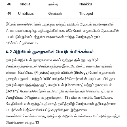
48
Tongue
நாக்கு
Naakku
49
Umblicus
தொப்புள்
Thoppul
இந்தக் கலைச்சொற்கள் மருத்துவ மற்றும் உயிரியல் ஆய்வுக் கட்டுரைகளில்
சீரான பயன்பாட்டிற்கு வழிவகுக்கின்றன. இதேபோல், சமூகவியல் ஆய்வுகளில்
பயன்படும் இல்லம் மற்றும் உபகரணங்கள் சார்ந்த சொற்களும் தரம்
பிரிக்கப்பட்டுள்ளன.12
4.2 அறிவியல் துறைகளின் பெயரிடல் சிக்கல்கள்
தமிழில் அறிவியல் துறைகளை வகைப்படுத்துவதில் தூய தமிழ்ச்
சொற்களுக்கும் கடன் சொற்களுக்கும் இடையே நீண்ட கால விவாதங்கள்
உள்ளன. இயற்பியல் (Physics) மற்றும் உயிரியல் (Biology) போன்ற துறைகள்
முறையே ‘இயல்பு’ மற்றும் ‘உயிர்’ என்ற வேர்ச்சொற்களின் அடிப்படையில் தூய
தமிழில் அமைந்திருந்தாலும், வேதியியல் (Chemistry) மற்றும் தாவரவியல்
(Botany) போன்ற சொற்கள் வடமொழித் தாக்கத்தைக் கொண்டிருப்பதாக
மொழியியல் அறிஞர்கள் கருதுகின்றனர்.13 நவீன காலத்தில் வேதியியலை
‘வேதியியல்’ என்பதற்குப் பதிலாகத் தனித்தமிழ் சொற்களால் குறிப்பதற்கான
முயற்சிகள் மேற்கொள்ளப்பட்டு வருகின்றன. இத்தகைய
கலைச்சொல்லாக்கமானது, தமிழ் வழி அறிவியல் கல்வியை மேம்படுத்துவதற்கு
அவசியமானதாகும்.13