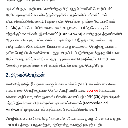
ஆய்வின் ஒரு பகுதியாக, ‘கணினித் தமிழ்’ மற்றும் ‘கணினி மொழியியல்’
ஆகிய துறைகளில் வெளிவந்துள்ள முக்கிய நூல்களின் பங்களிப்புகள்
விவாதிக்கப்படுகின்றன.2 மேலும், நவீன செயற்கை நுண்ணறிவு மாதிரிகள்
(LLMs) தமிழ் மொழியின் இலக்கணக் கூறுகளைப் புரிந்துகொள்வதில்
சந்திக்கும் சவால்கள், ‘இலக்கணம்’ (ILAKKANAM) போன்ற தரவுத்தளங்களின்
அடிப்படையில் பகுப்பாய்வு செய்யப்படுகின்றன.4 இறுதியாக, பண்டையத்
தமிழர்களின் உலோகவியல், நீர்ப்பாசனம் மற்றும் கடல்சார் தொழில்நுட்பங்கள்
நவீன பொறியியல் கண்ணோட்டத்துடன் ஒப்பிடப்படுகின்றன.6 இந்த விரிவான
ஆய்வானது, தமிழ் மொழியை ஒரு முழுமையான தொழில்நுட்ப மொழியாக
நிலைநிறுத்துவதற்கான எதிர்காலத் திட்டங்களை முன்மொழிகிறது.
2. திறவுச்சொற்கள்
கணினித் தமிழ், இயற்கை மொழிச் செயலாக்கம் (NLP), கலைச்சொல்லியல்,
சங்க காலத் தொழில்நுட்பம், பெரிய மொழி மாதிரிகள்…
source
சிக்கல்கள்
உள்ளன. குறிப்பாக, சங்க இலக்கியங்களில் காணப்படும் ‘சீர்’ (Cir) அமைப்புகள்
மற்றும் இலக்கண விதிகள் நவீன உருபனாய்விகளால் (Morphological
Analyzers) முழுமையாகப் பகுப்பாய்வு செய்யப்படுவதில்லை.1
மொழியின் வளர்ச்சியை இரு நிலைகளில் பிரிக்கலாம்: ஒன்று அதன் வரலாற்றுப்
பாரம்பரியத்தைப் பாதுகாத்தல், மற்றொன்று காலத்திற்கு ஏற்ப புதிய