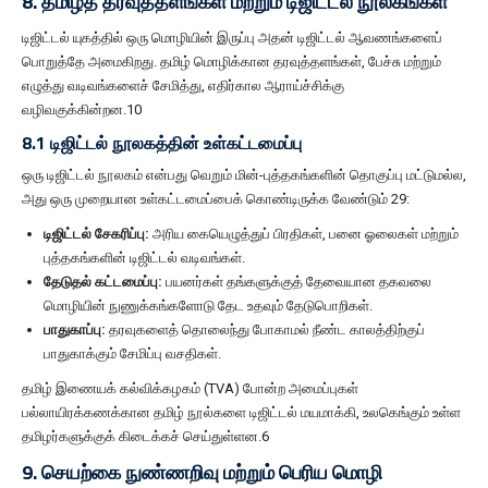
8. தமிழ்த் தரவுத்தளங்கள் மற்றும் டிஜிட்டல் நூலகங்கள்
டிஜிட்டல் யுகத்தில் ஒரு மொழியின் இருப்பு அதன் டிஜிட்டல் ஆவணங்களைப்
பொறுத்தே அமைகிறது. தமிழ் மொழிக்கான தரவுத்தளங்கள், பேச்சு மற்றும்
எழுத்து வடிவங்களைச் சேமித்து, எதிர்கால ஆராய்ச்சிக்கு
வழிவகுக்கின்றன.10
8.1 டிஜிட்டல் நூலகத்தின் உள்கட்டமைப்பு
ஒரு டிஜிட்டல் நூலகம் என்பது வெறும் மின்-புத்தகங்களின் தொகுப்பு மட்டுமல்ல,
அது ஒரு முறையான உள்கட்டமைப்பைக் கொண்டிருக்க வேண்டும் 29:
டிஜிட்டல் சேகரிப்பு:
அரிய கையெழுத்துப் பிரதிகள், பனை ஓலைகள் மற்றும்
புத்தகங்களின் டிஜிட்டல் வடிவங்கள்.
தேடுதல் கட்டமைப்பு:
பயனர்கள் தங்களுக்குத் தேவையான தகவலை
மொழியின் நுணுக்கங்களோடு தேட உதவும் தேடுபொறிகள்.
பாதுகாப்பு:
தரவுகளைத் தொலைந்து போகாமல் நீண்ட காலத்திற்குப்
பாதுகாக்கும் சேமிப்பு வசதிகள்.
தமிழ் இணையக் கல்விக்கழகம் (TVA) போன்ற அமைப்புகள்
பல்லாயிரக்கணக்கான தமிழ் நூல்களை டிஜிட்டல் மயமாக்கி, உலகெங்கும் உள்ள
தமிழர்களுக்குக் கிடைக்கச் செய்துள்ளன.6
9. செயற்கை நுண்ணறிவு மற்றும் பெரிய மொழி