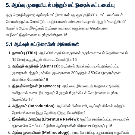
5. ஆய்வு முறையியல் மற்றும் கட்டுரைக் கட்டமைப்பு
ஒரு தொழில்முறை ஆய்வுக் கட்டுரை என்பது ஒரு குறிப்பிட்ட கட்டமைப்பைக்
கொண்டிருக்க வேண்டும். யாழ்ப்பாணப் பல்கலைக்கழகம் மற்றும் ‘களஞ்சியம்’
போன்ற ஆய்வு இதழ்கள் ஆய்வுக் கட்டுரைகளுக்கான தெளிவான
வழிகாட்டுதல்களை வழங்குகின்றன.15
5.1 ஆய்வுக் கட்டுரையின் அங்கங்கள்
தலைப்பு (Title):
ஆய்வின் கருப்பொருளைச் சுருக்கமாகவும் தெளிவாகவும்
15 சொற்களுக்குள் விளக்க வேண்டும்.15
ஆய்வுச் சுருக்கம் (Abstract):
ஆய்வின் நோக்கம், பயன்படுத்தப்பட்ட
முறைகள் மற்றும் முக்கிய முடிவுகளை 200 முதல் 350 சொற்களுக்குள்
விவரிக்க வேண்டும்.18
திறவுச்சொற்கள் (Keywords):
ஆய்வை இணையத் தேடுபொறிகளில்
எளிதாகக் கண்டறிய உதவும் 3 முதல் 6 முக்கியச் சொற்களை வழங்க
வேண்டும்.17
அறிமுகம் (Introduction):
ஆய்வின் பின்னணி, ஆய்வுச் சிக்கல் மற்றும்
நோக்கங்களை இது தெளிவுபடுத்த வேண்டும்.1
இலக்கிய மீளாய்வு (Literature Review):
தேர்ந்தெடுக்கப்பட்ட தலைப்பில்
ஏற்கனவே செய்யப்பட்டுள்ள ஆய்வுகளின் விரிவான தொகுப்பு.15
ஆய்வு முறையியல் (Methodology):
தரவு சேகரிப்பு, பகுப்பாய்வு கருவிகள்