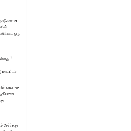
நாடுகளான
னின்
ண்ணிக்கை ஒரு
1
ள்ளது.
) மாவட்டம்
ல் ‘பாயா-ஏ-
் ஆகியவை
து
் சேர்ந்தது