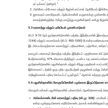
1
சுட்டிக்காட்டுகிறார்.
அஸ்கோ பர்போலா மற்றும் ஜேம்ஸ் ராப்சன் ஆகியோர் இக்கோட்
ஐராவதம் மகாதேவன், ஆரியர்களின் வருகைக்கு முன்னரே திராவி
காலத்திலிருந்தே அங்கு வாழ்ந்து வருகின்றனர் என்று நிறுவிய
5.3 வரலாற்று மற்றும் புவியியல் முரண்பாடுகள்
கி.பி. 9-10 ஆம் நூற்றாண்டுகளில் மத்திய இந்தியாவில் இராஷ்டிரகூ
1244) மற்றும் பரமாரர்கள் (கி.பி. 900-1000) போன்ற வலிமையா
இடம்பெயர்வதற்கான வரலாற்றுப் பதிவுகளோ, பஞ்சமோ, உள்நாட்ட
வளமும் பசுமையும் நிறைந்த மத்திய இந்தியப் பகுதிகளை விட்டு
மேற்கொண்டு, 97% விவசாயத்திற்குப் பயன்படாத மலைப்பாங்கான ப
நூற்றாண்டுகளில் பலுசிஸ்தான் மற்றும் சிந்து பகுதிகள் சஃப்பார
இக்காலகட்டத்தில் ஒரு புதிய குடியேற்றக் குழுவினர் வந்து அங்
1
அறிஞர்களால் பதிவு செய்யப்பட்டிருக்கும்.
ஆனால் எத்தகு குடியே
5.4 பலுசிஸ்தானில் பிராகுயியினரின் பழங்கால இருப்பிற்கான ச
பிராகுயி மக்கள் பலுசிஸ்தானில் பல்லாயிரம் ஆண்டுகளாகத் தொட
அலெக்சாண்டரின் வரலாற்றுப் பதிவு (கி.மு. 326):
மாவீரன் 
என்ற பழங்குடியினரை எதிர்கொண்டதாகக் கன்னிங்ஹாம் குறிப
1