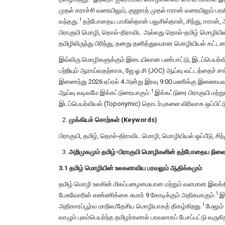
முதல் கராச்சி வரையிலும், குஜராத் முதல் ஈரான் வரையிலும் பரவ
1
வந்தது.
தற்போதைய பாகிஸ்தான் பலுசிஸ்தான், சிந்து, ஈரான், ஆ
பிராகுயி மொழி, தொல்-திராவிட அல்லது தொல்-தமிழ் மொழியி
தமிழிலிருந்து பிரிந்து, தனது தனித்துவமான மொழியியல் கட்டம
இவ்விரு மொழிகளுக்கும் இடையிலான பண்பாட்டு, இடப்பெயர்வியல்
பற்றியும் ஆராய்வதற்காக, ஜே.ஓ.சி (JOC) ஆய்வு வட்டத்தைச் சார்
இணைந்து 2026 ஏப்ரல் 4 அன்று இரவு 9:00 மணிக்கு இணையவழி 
1
ஆய்வு வடிவமே இக்கட்டுரையாகும்.
இக்கட்டுரை பிராகுயி மற்
இடப்பெயர்வியல் (Toponymic) தொடர்புகளை விரிவாக ஒப்பிட்ட
முக்கியச் சொற்கள் (Keywords)
பிராகுயி, தமிழ், தொல்-திராவிட மொழி, மொழியியல் ஒப்பீடு, சி
அறிமுகமும் தமிழ்-பிராகுயி மொழிகளின் தற்போதைய நிலைய
3.1 தமிழ் மொழியின் உலகளாவிய பரவலும் ஆதிக்கமும்
தமிழ் மொழி உலகின் மிகப்பழைமையான மற்றும் வளமான இலக்
1
பேசுவோரின் எண்ணிக்கை சுமார் 9 கோடிக்கும் அதிகமாகும்.
இஃ
1
அதிகாரப்பூர்வ மாநில/தேசிய மொழியாகத் திகழ்கிறது.
மேலும்
வாழும் புலம்பெயர்ந்த தமிழர்களால் பரவலாகப் பேசப்பட்டு வருகி