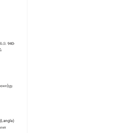
ி.பி. 940-
்
வரலாற்று
(Langla)
ிவான