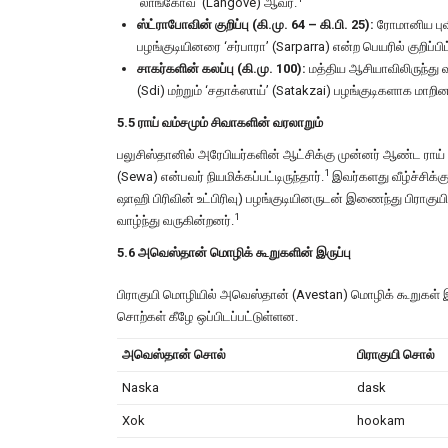
‘லாங்கோவ்’ (Langove) ஆவர்.
ஸ்ட்ராபோவின் குறிப்பு (கி.மு. 64 – கி.பி. 25):
ரோமானிய புவி
பழங்குடியினரை ‘சர்பாரா’ (Sarparra) என்ற பெயரில் குறிப்பிட
சாகர்களின் கலப்பு (கி.மு. 100):
மத்திய ஆசியாவிலிருந்து 
(Sdi) மற்றும் ‘சதாக்ஸாய்’ (Satakzai) பழங்குடிகளாக மாறினர
5.5 ராய் வம்சமும் சிவாகளின் வரலாறும்
பலுசிஸ்தானில் அரேபியர்களின் ஆட்சிக்கு முன்னர் ஆண்ட ராய் வம
1
(Sewa) என்பவர் நியமிக்கப்பட்டிருந்தார்.
இவர்களது வீழ்ச்சிக்க
ஷாஹி பிரிவின் உட்பிரிவு) பழங்குடியினருடன் இணைந்து பிராகுய
1
வாழ்ந்து வருகின்றனர்.
5.6 அவெஸ்தான் மொழிக் கூறுகளின் இருப்பு
பிராகுயி மொழியில் அவெஸ்தான் (Avestan) மொழிக் கூறுகள் 
சொற்கள் கீழே ஒப்பிடப்பட்டுள்ளன.
அவெஸ்தான் சொல்
பிராகுயி சொல்
Naska
dask
Xok
hookam