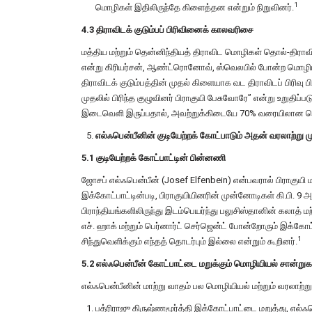
1
மொழிகள் இதிலிருந்தே கிளைத்தன என்றும் நிறுவினர்.
4.3 திராவிடக் குடும்பப் பிரிவினைக் காலவரிசை
மத்திய மற்றும் தென்னிந்தியத் திராவிட மொழிகள் தொல்-திராவிடத
என்று கிரியர்சன், ஆண்ட்ரொனோவ், ஸ்வெலபில் போன்ற மொழிய
திராவிடக் குடும்பத்தின் முதல் கிளையாக வட திராவிடப் பிரிவு பி
முதலில் பிரிந்த குழுவினர் பிராகுயி பேசுவோரே” என்று உறுதிப்படு
இடைவெளி இருப்பதால், அவற்றுக்கிடையே 70% வரையிலான மொ
எல்ஃபென்பீனின் குடியேற்றக் கோட்பாடும் அதன் வரலாற்று 
5.1 குடியேற்றக் கோட்பாட்டின் பின்னணி
ஜோசப் எல்ஃபென்பீன் (Josef Elfenbein) என்பவரால் பிராகுயி மக
இக்கோட்பாட்டின்படி, பிராகுயியினரின் முன்னோடிகள் கி.பி. 9 அ
பிராந்தியங்களிலிருந்து இடம்பெயர்ந்து பலுசிஸ்தானின் கலாத் மற்
எச். ஹாக் மற்றும் பெர்னார்ட் செர்ஜென்ட் போன்றோரும் இக்கோ
1
சிந்துவெளிக்கும் எந்தத் தொடர்பும் இல்லை என்றும் கூறினர்.
5.2 எல்ஃபென்பீன் கோட்பாட்டை மறுக்கும் மொழியியல் சான்றுக
எல்ஃபென்பீனின் மாற்று வாதம் பல மொழியியல் மற்றும் வரலாற
பத்ரிராஜு கிருஷ்ணமூர்த்தி இக்கோட்பாட்டை மறுத்து, எல