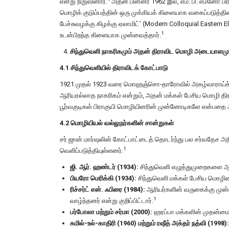
என்று நிறுவினார்.
அதன் பின்னர் 1962 இல், எம். பி. எமனோ ப
மொழிக் குடும்பத்தின் ஒரு முக்கியக் கிளையாக வகைப்படுத்தின
பேச்சுவழக்கு கிழக்கு ஏலாமிட்’ (Modern Colloquial Eastern
1
உடன்பிறந்த கிளையாக முன்வைத்தார்.
சிந்துவெளி நாகரிகமும் அதன் திராவிட மொழி அடையாளமு
4.1 சிந்துவெளியில் திராவிடக் கோட்பாடு
1921 முதல் 1923 வரை மொஹஞ்சொ-தாரோவில் அகழ்வாராய்ச்சி
ஆரியரல்லாத நாகரிகம் என்றும், அதன் மக்கள் பேசிய மொழி திராவ
பூர்வகுடிகள் பிராகுயி மொழியினரின் முன்னோடிகளே என்பதை அவர
4.2 மொழியியல் வல்லுநர்களின் சான்றுகள்
சர் ஜான் மார்ஷலின் கோட்பாட்டைத் தொடர்ந்து பல சர்வதேச 
1
வெளிப்படுத்தியுள்ளனர்.
ஜி. ஆர். ஹண்டர் (1934):
சிந்துவெளி எழுத்துமுறைகளை ஆரா
பியரோ மெரிக்கி (1934):
சிந்துவெளி மக்கள் பேசிய மொழியை
ரிச்சர்ட் என். ஃபிரை (1984):
ஆரியர்களின் வருகைக்கு முன்ன
1
வாழ்ந்தனர் என்று குறிப்பிட்டார்.
பர்போலா மற்றும் சர்மா (2000):
ஹரப்பா மக்களின் முதன்மை 
கமில்-உல்-காதிரி (1960) மற்றும் ரஷீத் அக்தர் நத்வி (1998):