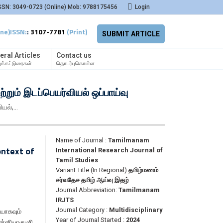
SSN: 3049-0723 (Online) Mob: 9788175456
Login
ine)
ISSN:
:
3107-7781
(Print)
SUBMIT ARTICLE
eral Articles
Contact us
க்கட்டுரைகள்
தொடர்புகொள்ள
்றும் இடப்பெயர்வியல் ஒப்பாய்வு
ியல்,…
Name of Journal :
Tamilmanam
ontext of
International Research Journal of
Tamil Studies
Variant Title (In Regional)
தமிழ்மணம்
சர்வதேச தமிழ் ஆய்வு இதழ்
Journal Abbreviation:
Tamilmanam
IRJTS
Journal Category :
Multidisciplinary
யாகவும்
Year of Journal Started :
2024
ன்னியாகுமரி