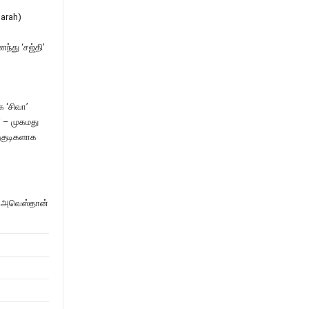
parah)
்து ‘சஜ்தி’
க ‘சிவா’
i – முகமது
ங்குடிகளாக
ில அவெஸ்தான்