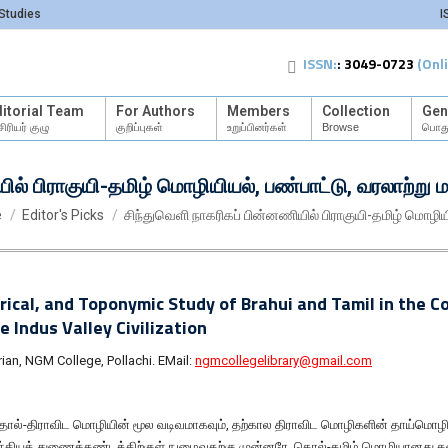
Studies
I
ISSN:
:
3049-0723
(Onl
itorial Team
For Authors
Members
Collection
Gen
ிரியர் குழு
குறிப்புகள்
உறுப்பினர்கள்
Browse
பொது
ல் பிராகுயி-தமிழ் மொழியியல், பண்பாட்டு, வரலாற்று மற
e here:
e
Editor's Picks
சிந்துவெளி நாகரிகப் பின்னணியில் பிராகுயி-தமிழ் மொழிய
orical, and Toponymic Study of Brahui and Tamil in the C
e Indus Valley Civilization
n, NGM College, Pollachi. EMail:
ngmcollegelibrary@gmail.com
ொல்-திராவிட மொழியின் மூல வடிவமாகவும், தற்கால திராவிட மொழிகளின் தாய்மொழி
தியத் துணைக்கண்டத்திற்குள் நுழைவதற்கு முன்னரே, தொல்-தமிழ் மொழியானது க