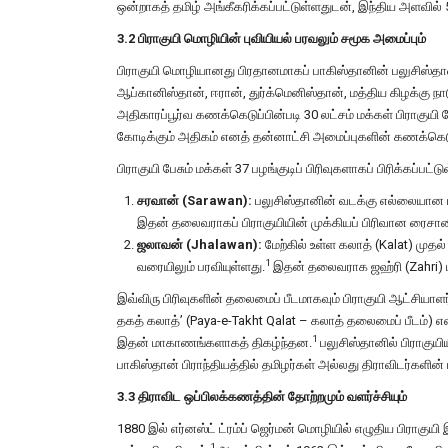
ஒன்றாகத் தமிழ் அங்கீகரிக்கப்பட்டுள்ளதுடன், இந்திய அளவில்
3.2 பிராகுயி மொழியின் புவியியல் பரவலும் சமூக அமைப்பும்
பிராகுயி மொழியானது பிரதானமாகப் பாகிஸ்தானின் பலுசிஸ்தான்
ஆப்கானிஸ்தான், ஈரான், துர்க்மெனிஸ்தான், மத்திய கிழக்கு நாட
அதிகாரப்பூர்வ கணக்கெடுப்பின்படி 30 லட்சம் மக்கள் பிராகு
கோடிக்கும் அதிகம் எனத் தன்னாட்சி அமைப்புகளின் கணக்கெடு
பிராகுயி பேசும் மக்கள் 37 பழங்குடிப் பிரிவுகளாகப் பிரிக்கப்பட்ட
சரவான் (Sarawan):
பலுசிஸ்தானின் வடக்கு எல்லையான பஞ
இதன் தலைவராகப் பிராகுயியின் முக்கியப் பிரிவான ரைசானி
ஜலாவன் (Jhalawan):
மேற்கில் உள்ள கலாத் (Kalat) முதல
1
வரையிலும் பரவியுள்ளது.
இதன் தலைவராக ஜஹ்ரி (Zahri) பழ
இவ்விரு பிரிவுகளின் தலைமைப் பீடமாகவும் பிராகுயி ஆட்சியாள
தகத் கலாத்’ (Paya-e-Takht Qalat – கலாத் தலைமைப் பீடம்) எ
1
இதன் மாகாணங்களாகத் திகழ்ந்தன.
பலுசிஸ்தானில் பிராகுயிய
பாகிஸ்தான் பிராந்தியத்தில் தமிழர்கள் அல்லது திராவிடர்களின்
3.3 திராவிட ஒப்பிலக்கணத்தின் தோற்றமும் வளர்ச்சியும்
1880 இல் எர்னஸ்ட் ட்ரம்ப் ஜெர்மன் மொழியில் எழுதிய பிராகுய
1