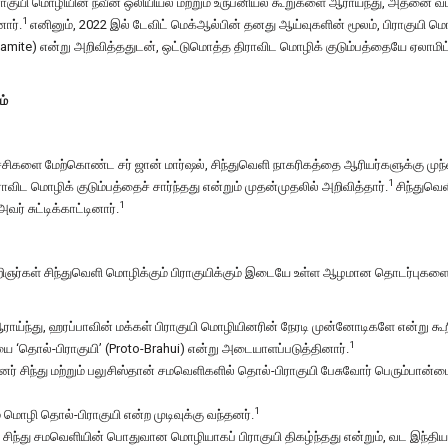
ிராகுயி மொழியின் நவீன ஒலியியல் மற்றும் உருபனியல் கூறுகளை ஆராய்ந்து, அதனை வ
1
ார்.
எனினும், 2022 இல் டேவிட் மெக்ஆல்பின் தனது ஆய்வுகளின் மூலம், பிராகுயி 
 Elamite) என்று அறிவித்ததுடன், ஒட்டுமொத்த திராவிட மொழிக் குடும்பத்தையே ஏலாமி
ம்
களை மேற்கொண்ட சர் ஜான் மார்ஷல், சிந்துவெளி நாகரிகத்தை ஆரியர்களுக்கு மு
1
ிட மொழிக் குடும்பத்தைச் சார்ந்தது என்றும் முதன்முதலில் அறிவித்தார்.
சிந்துவெள
1
் சுட்டிக்காட்டினார்.
அறிஞர்கள் சிந்துவெளி மொழிக்கும் பிராகுயிக்கும் இடையே உள்ள ஆழமான தொடர்புகள
ய்ந்து, ஹரப்பாவின் மக்கள் பிராகுயி மொழியினரின் நேரடி முன்னோடிகளே என்று கூற
1
 ‘தொல்-பிராகுயி’ (Proto-Brahui) என்று அடையாளப்படுத்தினார்.
ர் சிந்து மற்றும் பலுசிஸ்தான் சமவெளிகளில் தொல்-பிராகுயி பேசுவோர் பெரும்பான்
1
மொழி தொல்-பிராகுயி என்ற முடிவுக்கு வந்தனர்.
சிந்து சமவெளியின் பொதுவான மொழியாகப் பிராகுயி திகழ்ந்தது என்றும், வட இந்திய