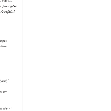
ட திராவிட
மொழியை ‘நவீன
ட் மொழியின்
ந்தைய
ியின்
ை
1
ினார்.
மையாக
த் திராவிட