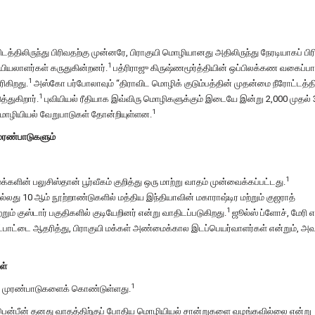
்திலிருந்து பிரிவதற்கு முன்னரே, பிராகுயி மொழியானது அதிலிருந்து நேரடியாகப் பிரி
1
ியலாளர்கள் கருதுகின்றனர்.
பத்ரிராஜு கிருஷ்ணமூர்த்தியின் ஒப்பிலக்கண வகைப்பாட்
1
ரிகிறது.
அஸ்கோ பர்போலாவும் “திராவிட மொழிக் குடும்பத்தின் முதன்மை நீரோட்டத்தில
1
த்துகிறார்.
புவியியல் ரீதியாக இவ்விரு மொழிகளுக்கும் இடையே இன்று 2,000 முதல் 3
1
ழியியல் வேறுபாடுகள் தோன்றியுள்ளன.
முரண்பாடுகளும்
1
்களின் பலுசிஸ்தான் பூர்வீகம் குறித்து ஒரு மாற்று வாதம் முன்வைக்கப்பட்டது.
ல்லது 10 ஆம் நூற்றாண்டுகளில் மத்திய இந்தியாவின் மகாராஷ்டிர மற்றும் குஜராத்
1
றும் குஸ்டார் பகுதிகளில் குடியேறினர் என்று வாதிடப்படுகிறது.
ஜூல்ஸ் ப்ளோச், மேரி 
ட்பாட்டை ஆதரித்து, பிராகுயி மக்கள் அண்மைக்கால இடப்பெயர்வாளர்கள் என்றும், அவர
ள்
1
்று முரண்பாடுகளைக் கொண்டுள்ளது.
்ஃபென்பீன் தனது வாதத்திற்குப் போதிய மொழியியல் சான்றுகளை வழங்கவில்லை என்று