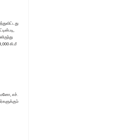
ந்துவிட்டது
டின்படி,
ிருந்து
,000 கி.மீ
எமனோ, எச்.
்களுக்கும்