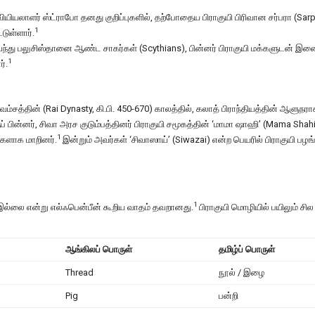
யியலாளர் ஸ்ட்ராபோ தனது குறிப்புகளில், தற்போதைய பிராகுயி பிரிவான சர்பரா (Sar
1
்டுள்ளார்.
வந்து பலுசிஸ்தானை ஆண்ட சாகர்கள் (Scythians), பின்னர் பிராகுயி மக்களுடன் இணைந
1
்.
்சத்தின் (Rai Dynasty, கி.பி. 450-670) காலத்தில், கலாத் பிராந்தியத்தின் ஆளுநரா
ுப் பின்னர், சிவா அரச குடும்பத்தினர் பிராகுயி சமூகத்தின் ‘மாமா ஷாஹி’ (Mama Shah
1
ிகளாக மாறினர்.
இன்றும் அவர்கள் ‘சிவாஸாய்’ (Siwazai) என்ற பெயரில் பிராகுயி பழ
1
இல்லை என்று எல்ஃபென்பீன் கூறிய வாதம் தவறானது.
பிராகுயி மொழியில் பயிலும் ச
ஆங்கிலப் பொருள்
தமிழ்ப் பொருள்
Thread
நூல் / இழை
Pig
பன்றி