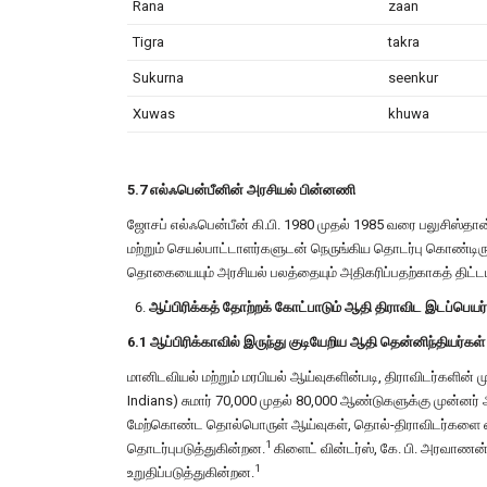
Rana
zaan
Tigra
takra
Sukurna
seenkur
Xuwas
khuwa
5.7 எல்ஃபென்பீனின் அரசியல் பின்னணி
ஜோசப் எல்ஃபென்பீன் கி.பி. 1980 முதல் 1985 வரை பலுசிஸ்தா
மற்றும் செயல்பாட்டாளர்களுடன் நெருங்கிய தொடர்பு கொண்டிருந
தொகையையும் அரசியல் பலத்தையும் அதிகரிப்பதற்காகத் திட்டமி
ஆப்பிரிக்கத் தோற்றக் கோட்பாடும் ஆதி திராவிட இடப்பெயர
6.1 ஆப்பிரிக்காவில் இருந்து குடியேறிய ஆதி தென்னிந்தியர்கள
மானிடவியல் மற்றும் மரபியல் ஆய்வுகளின்படி, திராவிடர்களின்
Indians) சுமார் 70,000 முதல் 80,000 ஆண்டுகளுக்கு முன்னர்
மேற்கொண்ட தொல்பொருள் ஆய்வுகள், தொல்-திராவிடர்களை நைல்
1
தொடர்புபடுத்துகின்றன.
கிளைட் வின்டர்ஸ், கே. பி. அரவாணன
1
உறுதிப்படுத்துகின்றன.