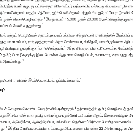
ியிருந்த சுமார் எழுபது லட்சம் சதுர கிலோமீட்டர் பரப்பளவில் பல்வேறு கிளைமொழிகளாக
ப்கானிஸ்தான், மத்திய ஆசியா, துர்க்மெனிஸ்தான் மற்றும் சில ஐரோப்பிய நாடுகளில் ப
1
ன் முதல் கிளைமொழியாகும்.
இஃது சுமார் 15,000 முதல் 20,000 ஆண்டுகளுக்கு முன
1
ைப்பைப் பேணி வந்துள்ளது.
 மற்றும் மொழியியல் தொடர்புகளைப் பற்றியும், சிந்துவெளி நாகரிகத்தில் இவற்றின் ப
ந்த பாமா எம்.எம், ராஜ் முத்தாரசன், அரசு செல்லையா, ஸ்ரீதேவி, பாலகிருஷ்ணன் ஆர். மற
1
விரிவுரை ஒன்றிற்கு ஏற்பாடு செய்தனர்.
அந்த விரிவுரையின் விரிவடைந்த, மேம்படுத்
றும் தமிழ் மொழிகளுக்கு இடையே உள்ள ஆழமான மொழியியல், கலாச்சார, வரலாற்று மற்ற
1
ு ஆராய்கிறது.
1
ந்துவெளி நாகரிகம், இடப்பெயர்வியல், ஒப்பிலக்கணம்.
ும்
1
கியச் செழுமை கொண்ட மொழிகளில் ஒன்றாகும்.
தற்காலத்தில் தமிழ் மொழியைத் தா
து இந்தியாவில் உள்ள தமிழ்நாடு மற்றும் புதுச்சேரி மாநிலங்களிலும், இலங்கையிலும், சிங
 கனடா, அமெரிக்கா, ஆஸ்திரேலியா, மலேசியா, தென்னாப்பிரிக்கா போன்ற உலகளாவிய 
1
றது.
இந்திய அரசியலமைப்பின் எட்டாவது அட்டவணையில் உள்ள 22 அதிகாரப்பூர்வ ம