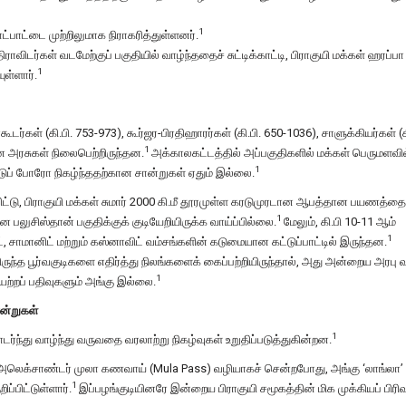
1
பாட்டை முற்றிலுமாக நிராகரித்துள்ளனர்.
டர்கள் வடமேற்குப் பகுதியில் வாழ்ந்ததைச் சுட்டிக்காட்டி, பிராகுயி மக்கள் ஹரப்பா
1
ுள்ளார்.
டர்கள் (கி.பி. 753-973), கூர்ஜர-பிரதிஹாரர்கள் (கி.பி. 650-1036), சாளுக்கியர்கள் (க
1
ன அரசுகள் நிலைபெற்றிருந்தன.
அக்காலகட்டத்தில் அப்பகுதிகளில் மக்கள் பெருமளவில
1
ுப் போரோ நிகழ்ந்ததற்கான சான்றுகள் ஏதும் இல்லை.
விட்டு, பிராகுயி மக்கள் சுமார் 2000 கி.மீ தூரமுள்ள கரடுமுரடான ஆபத்தான பயணத்தை
1
லுசிஸ்தான் பகுதிக்குக் குடியேறியிருக்க வாய்ப்பில்லை.
மேலும், கி.பி 10-11 ஆம்
1
ிட், சாமானிட் மற்றும் கஸ்னாவிட் வம்சங்களின் கடுமையான கட்டுப்பாட்டில் இருந்தன.
கிருந்த பூர்வகுடிகளை எதிர்த்து நிலங்களைக் கைப்பற்றியிருந்தால், அது அன்றைய அரபு 
1
ற்றப் பதிவுகளும் அங்கு இல்லை.
ான்றுகள்
1
ர்ந்து வாழ்ந்து வருவதை வரலாற்று நிகழ்வுகள் உறுதிப்படுத்துகின்றன.
அலெக்சாண்டர் முலா கணவாய் (Mula Pass) வழியாகச் சென்றபோது, அங்கு ‘லாங்லா’ 
1
்பிட்டுள்ளார்.
இப்பழங்குடியினரே இன்றைய பிராகுயி சமூகத்தின் மிக முக்கியப் பிர