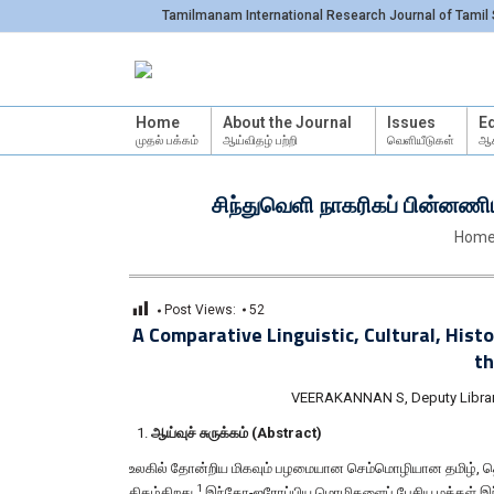
Tamilmanam International Research Journal of Tamil 
Home
About the Journal
Issues
Ed
முதல் பக்கம்
ஆய்விதழ் பற்றி
வெளியீடுகள்
ஆச
சிந்துவெளி நாகரிகப் பின்னணியி
You ar
Hom
Post Views:
52
A Comparative Linguistic, Cultural, Hist
th
VEERAKANNAN S, Deputy Libraria
ஆய்வுச் சுருக்கம் (Abstract)
உலகில் தோன்றிய மிகவும் பழமையான செம்மொழியான தமிழ், த
1
திகழ்கிறது.
இந்தோ-ஐரோப்பிய மொழிகளைப் பேசிய மக்கள் இந்