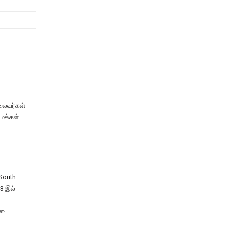
லைவர்கள்
 மக்கள்
 South
63 இல்
்டை