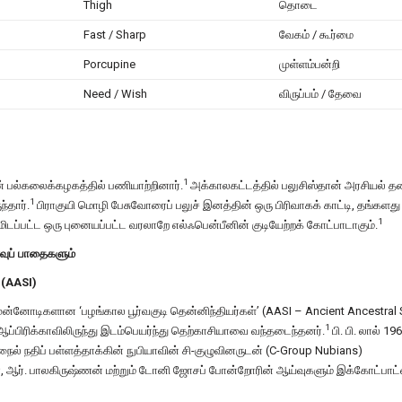
Thigh
தொடை
Fast / Sharp
வேகம் / கூர்மை
Porcupine
முள்ளம்பன்றி
Need / Wish
விருப்பம் / தேவை
1
ன் பல்கலைக்கழகத்தில் பணியாற்றினார்.
அக்காலகட்டத்தில் பலுசிஸ்தான் அரசியல் த
1
்தார்.
பிராகுயி மொழி பேசுவோரைப் பலுச் இனத்தின் ஒரு பிரிவாகக் காட்டி, தங்களது
1
டப்பட்ட ஒரு புனையப்பட்ட வரலாறே எல்ஃபென்பீனின் குடியேற்றக் கோட்பாடாகும்.
்வுப் பாதைகளும்
் (AASI)
 முன்னோடிகளான ‘பழங்கால பூர்வகுடி தென்னிந்தியர்கள்’ (AASI – Ancient Ancestral
1
 ஆப்பிரிக்காவிலிருந்து இடம்பெயர்ந்து தெற்காசியாவை வந்தடைந்தனர்.
பி. பி. லால் 19
 நதிப் பள்ளத்தாக்கின் நுபியாவின் சி-குழுவினருடன் (C-Group Nubians)
், ஆர். பாலகிருஷ்ணன் மற்றும் டோனி ஜோசப் போன்றோரின் ஆய்வுகளும் இக்கோட்பாட