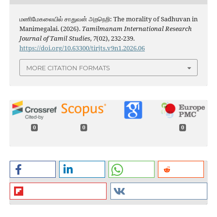
மணிமேகலையில் சாதுவன் அறநெறி: The morality of Sadhuvan in
Manimegalai. (2026).
Tamilmanam International Research
Journal of Tamil Studies
,
7
(02), 232-239.
https://doi.org/10.63300/tirjts.v9n1.2026.06
MORE CITATION FORMATS
0
0
0