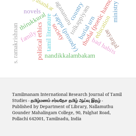
udhayasankar
thodai (poetic harmony)
agananuru
country
ministry
tolkappiyam
novels
thirukkural
yappu (prosody)
tamil literature
education
burial urn
society
political ethics
s. ramakrishnan
aayargal
family
bad habits
nandikkalambakam
Tamilmanam International Research Journal of Tamil
Studies -
தமிழ்மணம் சர்வதேச தமிழ் ஆய்வு இதழ்
-
Published by Department of Library, Nallamuthu
Gounder Mahalingam College, 90, Palghat Road,
Pollachi 642001, Tamilnadu, India