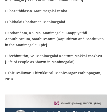
• Bharathidasan. Manimegalai Venba.
• Chithalai Chathanar. Manimegalai.
• Kothandam, Ko. Ma. Manimegalai Kaappiyathil
Aaputhiranum, Saathuvanum [Aaputhiran and Saathuvan
in the Manimegalai Epic].
• Picchimuthu, Ve. Manimegalai Kaattum Makkal Vaazhvu
[Life of People as Shown in Manimegalai].
• Thiruvalluvar. Thirukkural. Manivasagar Pathippagam,
2014.