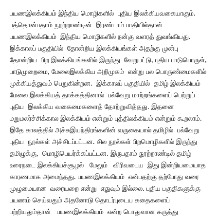
பயணஇலக்கியம் இந்திய மொழிகளில் புதிய இலக்கியவகையாகும்.
பத்தொன்பதாம் நூற்றாண்டின் இரண்டாம் பாதியில்தான்
பயணஇலக்கியம் இந்திய மொழிகளில் நன்கு வளரத் துவங்கியது.
இக்காலப் பகுதியில் தோன்றிய இலக்கியங்கள் அதற்கு முன்பு
தோன்றிய பிற இலக்கியங்களில் இருந்து வேறுபட்டு, புதிய பாடுபொருள்,
பாடுமுறைமை, மேலைஇலக்கிய அறிமுகம் என்று பல பொருண்மைகளில்
முக்கியத்துவம் பெறுகின்றன. இக்காலப் பகுதியில் தமிழ் இலக்கியம்
மேலை இலக்கியத் தாக்கத்தினால் பல்வேறு மாற்றங்களைப் பெற்றுப்
புதிய இலக்கிய வகைமைகளைத் தோற்றுவித்தது. இதனை
மறுமலர்ச்சிக்கால இலக்கியம் என்றும் புத்திலக்கியம் என்றும் கூறலாம்.
இதே காலத்தில் அச்சுஇயந்திரங்களின் வருகையால் தமிழில் பல்வேறு
புதிய நூல்கள் அச்சிடப்பட்டன. சில நூல்கள் பிறமொழிகளில் இருந்து
தமிழுக்கு, மொழிபெயர்க்கப்பட்டன. இருபதாம் நூற்றாண்டில் தமிழ்
உரைநடை இலக்கியச்சூழல் மேலும் விரிவடைய இது இன்றியமையாத
காரணமாக அமைந்தது. பயணஇலக்கியம் என்பதற்கு தற்போது வரை
முழுமையான வரையறை என்று எதுவும் இல்லை. புதிய பகுதிகளுக்கு
பயணம் செய்வதும் அதனோடு தொடர்புடைய கதைகளைப்
பற்றியதும்தான் பயணஇலக்கியம் என்ற பொதுவான கருத்து