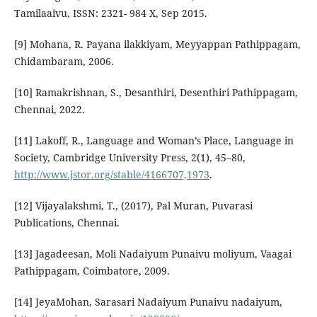
Tamilaaivu, ISSN: 2321- 984 X, Sep 2015.
[9] Mohana, R. Payana ilakkiyam, Meyyappan Pathippagam,
Chidambaram, 2006.
[10] Ramakrishnan, S., Desanthiri, Desenthiri Pathippagam,
Chennai, 2022.
[11] Lakoff, R., Language and Woman’s Place, Language in
Society, Cambridge University Press, 2(1), 45–80,
http://www.jstor.org/stable/4166707,1973
.
[12] Vijayalakshmi, T., (2017), Pal Muran, Puvarasi
Publications, Chennai.
[13] Jagadeesan, Moli Nadaiyum Punaivu moliyum, Vaagai
Pathippagam, Coimbatore, 2009.
[14] JeyaMohan, Sarasari Nadaiyum Punaivu nadaiyum,