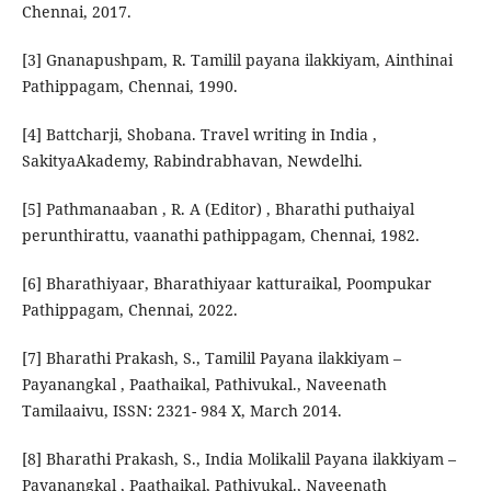
Chennai, 2017.
[3] Gnanapushpam, R. Tamilil payana ilakkiyam, Ainthinai
Pathippagam, Chennai, 1990.
[4] Battcharji, Shobana. Travel writing in India ,
SakityaAkademy, Rabindrabhavan, Newdelhi.
[5] Pathmanaaban , R. A (Editor) , Bharathi puthaiyal
perunthirattu, vaanathi pathippagam, Chennai, 1982.
[6] Bharathiyaar, Bharathiyaar katturaikal, Poompukar
Pathippagam, Chennai, 2022.
[7] Bharathi Prakash, S., Tamilil Payana ilakkiyam –
Payanangkal , Paathaikal, Pathivukal., Naveenath
Tamilaaivu, ISSN: 2321- 984 X, March 2014.
[8] Bharathi Prakash, S., India Molikalil Payana ilakkiyam –
Payanangkal , Paathaikal, Pathivukal., Naveenath