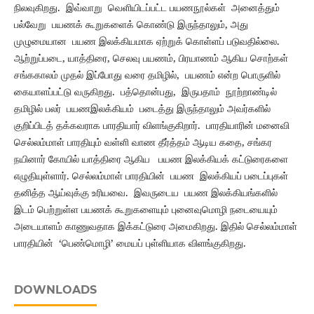
நிலவுகிறது. இவ்வாறு வெளியிடப்பட்ட பயணநூல்கள் அனைத்தும்
பல்வேறு பயணக் கூறுகளைக் கொண்டு இருந்தாலும், அது
முழுமையான பயண இலக்கியமாக ஏற்றுக் கொள்ளப் படுவதில்லை.
ஆற்றுப்படை, யாத்திரை, செலவு பயணம், பிரயாணம் ஆகிய சொற்கள்
சங்ககாலம் முதல் இப்போது வரை தமிழில், பயணம் என்ற பொருளில்
கையாளப்பட்டு வருகிறது. பத்தொன்பது, இருபதாம் நூற்றாண்டில்
தமிழில் பலர் பயணஇலக்கியம் படைத்து இருந்தாலும் அவர்களில்
குறிப்பிடத் தக்கவராக பாரதியார் விளங்குகிறார். பாரதியாரின் மனைவி
செல்லம்மாள் பாரதியும் வள்ளி வாண தீர்த்தம் ஆடிய கதை, சங்கர
நயினார் கோயில் யாத்திரை ஆகிய பயண இலக்கியக் கட்டுரைகளை
எழுதியுள்ளார். செல்லம்மாள் பாரதியின் பயண இலக்கியப் படைப்புகள்
தனித்த ஆய்வுக்கு உரியவை. இவருடைய பயண இலக்கியங்களில்
இடம் பெற்றுள்ள பயணக் கூறுகளையும் புனைவுமொழி நடையையும்
அடையாளம் காணுவதாக இக்கட்டுரை அமைகிறது. இதில் செல்லம்மாள்
பாரதியின் ‘பெண்மொழி’ மையப் புள்ளியாக விளங்குகிறது.
DOWNLOADS