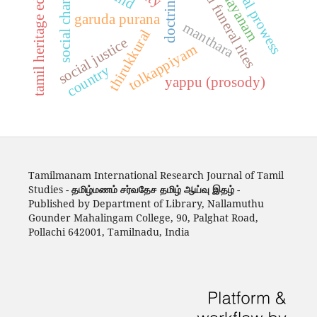
death and funeral rites
tamil heritage education
verbal prowess
social change
garuda purana
manthara
thirukkural
social justice
tolkappiyam
country
yappu (prosody)
Tamilmanam International Research Journal of Tamil
Studies -
தமிழ்மணம் சர்வதேச தமிழ் ஆய்வு இதழ்
-
Published by Department of Library, Nallamuthu
Gounder Mahalingam College, 90, Palghat Road,
Pollachi 642001, Tamilnadu, India