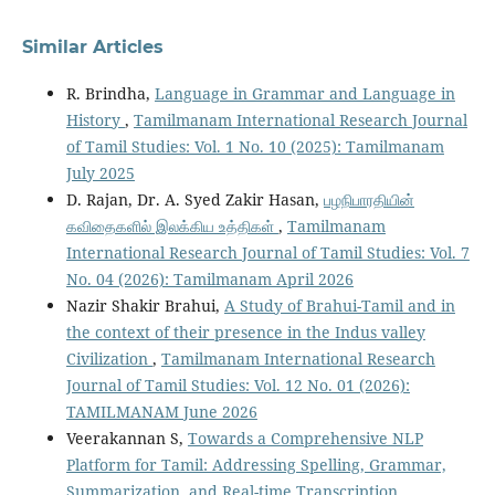
Similar Articles
R. Brindha,
Language in Grammar and Language in
History
,
Tamilmanam International Research Journal
of Tamil Studies: Vol. 1 No. 10 (2025): Tamilmanam
July 2025
D. Rajan, Dr. A. Syed Zakir Hasan,
பழநிபாரதியின்
கவிதைகளில் இலக்கிய உத்திகள்
,
Tamilmanam
International Research Journal of Tamil Studies: Vol. 7
No. 04 (2026): Tamilmanam April 2026
Nazir Shakir Brahui,
A Study of Brahui-Tamil and in
the context of their presence in the Indus valley
Civilization
,
Tamilmanam International Research
Journal of Tamil Studies: Vol. 12 No. 01 (2026):
TAMILMANAM June 2026
Veerakannan S,
Towards a Comprehensive NLP
Platform for Tamil: Addressing Spelling, Grammar,
Summarization, and Real-time Transcription
,