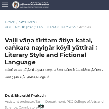
HOME
/
ARCHIVES
/
VOL. 1 NO. 10 (2025): TAMILMANAM JULY 2025
/
Articles
Vaḷḷi vāṇa tīrttam āṭiya katai,
caṅkara nayiṉār kōyil yāttirai :
Literary Style and Fictional
Language
வள்ளி வாண தீர்த்தம் ஆடிய கதை, சங்கர நயினார் கோயில் யாத்திரை :
மொழிநடையும் புனைவுமொழியும்
Dr. S.Bharathi Prakash
Assistant professor, Tamil Department, PSG College of Arts and
Science, Coimbatore