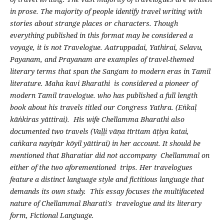
in prose. The majority of people identify travel writing with
stories about strange places or characters. Though
everything published in this format may be considered a
voyage, it is not Travelogue. Aatruppadai, Yathirai, Selavu,
Payanam, and Prayanam are examples of travel-themed
literary terms that span the Sangam to modern eras in Tamil
literature. Maha kavi Bharathi is considered a pioneer of
modern Tamil travelogue. who has published a full length
book about his travels titled our Congress Yathra. (Eṅkaḷ
kāṅkiras yāttirai). His wife Chellamma Bharathi also
documented two travels (Vaḷḷi vāṇa tīrttam āṭiya katai,
caṅkara nayiṉār kōyil yāttirai) in her account. It should be
mentioned that Bharatiar did not accompany Chellammal on
either of the two aforementioned trips. Her travelogues
feature a distinct language style and fictitious language that
demands its own study. This essay focuses the multifaceted
nature of Chellammal Bharati's travelogue and its literary
form, Fictional Language.