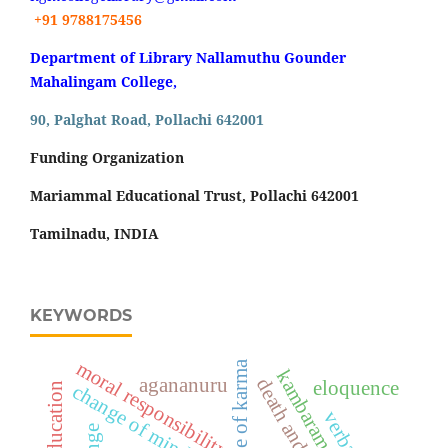
+91 9788175456
Department of Library Nallamuthu Gounder
Mahalingam College,
90, Palghat Road, Pollachi 642001
Funding Organization
Mariammal Educational Trust, Pollachi 642001
Tamilnadu, INDIA
KEYWORDS
moral responsibility
doctrine of karma
kambaramayanam
agananuru
eloquence
change of mind