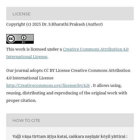
LICENSE
Copyright (c) 2025 Dr. S.Bharathi Prakash (Author)
This work is licensed under a
Creative Commons Attribution 4.0
International License
.
Our journal adopts CC BY License Creative Commons Attribution
4.0 International License
http://Creativecommons.org//license/by/4.0/
. It allows using,
reusing, distributing and reproducing of the original work with
proper citation.
HOW TO CITE
Vaḷḷi vāṇa tīrttam āṭiya katai, caṅkara nayiṉār kōyil yāttirai :