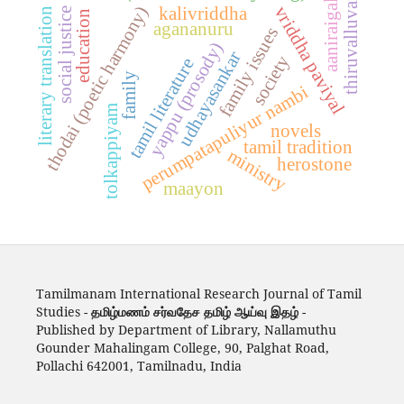
thiruvalluvar
aaniraigal
vriddha paviyal
thodai (poetic harmony)
kalivriddha
literary translation
social justice
education
agananuru
family issues
yappu (prosody)
udhayasankar
society
tamil literature
family
perumpatapuliyur nambi
tolkappiyam
novels
tamil tradition
ministry
herostone
maayon
Tamilmanam International Research Journal of Tamil
Studies -
தமிழ்மணம் சர்வதேச தமிழ் ஆய்வு இதழ்
-
Published by Department of Library, Nallamuthu
Gounder Mahalingam College, 90, Palghat Road,
Pollachi 642001, Tamilnadu, India