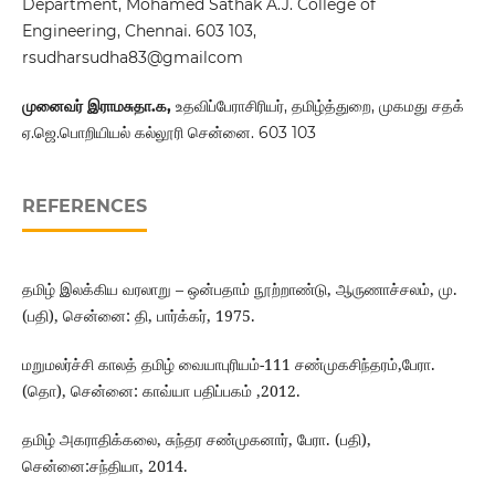
Department, Mohamed Sathak A.J. College of
Engineering, Chennai. 603 103,
rsudharsudha83@gmailcom
முனைவர் இராமசுதா.க,
உதவிப்பேராசிரியர், தமிழ்த்துறை, முகமது சதக்
ஏ.ஜெ.பொறியியல் கல்லூரி சென்னை. 603 103
REFERENCES
தமிழ் இலக்கிய வரலாறு – ஒன்பதாம் நூற்றாண்டு, ஆருணாச்சலம், மு.
(பதி), சென்னை: தி, பார்க்கர், 1975.
மறுமலர்ச்சி காலத் தமிழ் வையாபுரியம்-111 சண்முகசிந்தரம்,பேரா.
(தொ), சென்னை: காவ்யா பதிப்பகம் ,2012.
தமிழ் அகராதிக்கலை, சுந்தர சண்முகனார், பேரா. (பதி),
சென்னை:சந்தியா, 2014.