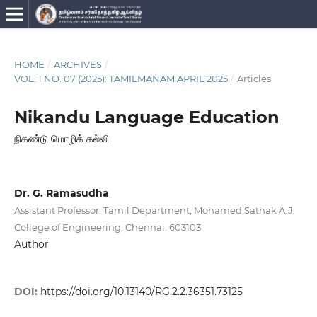
HOME
/
ARCHIVES
/
VOL. 1 NO. 07 (2025): TAMILMANAM APRIL 2025
/
Articles
Nikandu Language Education
நிகண்டு மொழிக் கல்வி
Dr. G. Ramasudha
Assistant Professor, Tamil Department, Mohamed Sathak A.J.
College of Engineering, Chennai. 603103
Author
DOI:
https://doi.org/10.13140/RG.2.2.36351.73125