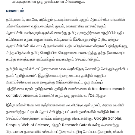
பரப்புவதற்கான ஒரு முக்கியமான அங்கமாகும்.
வளையம்
தமிழ்மணம், எனவே, எடுக்கும் நடவடிக்கைகள் மற்றும் ஆராய்ச்சியாளர்களின்
பங்களிப்புகளை வழியமைத்தல் மூலம், உலகளாவிய வாசகர்களும்
ஆராய்ச்சியாளர்களும் ஒருங்கிணைந்து தமிழ் மூலத்திற்கான சந்திப்பில் புதிய
கட்டுகளை உருவாக்குவார்கள். தமிழ்மணம் இப்போது தமிழ் அறிவு மற்றும்
ஆராய்ச்சியின் விவசாயத் தளங்களில் புதிய விதங்களை ஸ்தானப்படுத்துகிறது,
அந்த விதங்கள் தமிழ் மொழியின் செழுமையை உலகாழ்த்து தந்த நிலமாகவும்
கடந்த காலத்தைக் காப்பாற்றும் வகையிலும் செயல்படுத்தும்.
தமிழில் ஆராய்ச்சி கட்டுரைகளை உலக அரங்கிற்கு கொண்டு செல்லும் முக்கிய
தளம் “தமிழ்மணம்”. இது இணையத்தை ஊடாடி தமிழில் எழுதிய
ஆராய்ச்சிகளை உலக நலனுக்கு அர்ப்பணிக்கபட்ட ஒரு ஆய்வுப்
பத்திரிகையாகும். தமிழ்மணம், தமிழின் வளங்களையும்,Academic research
contributionsலைக் கொண்டு வரும் ஒரு முக்கிய வేదిక ஆகும்.
இங்கு உங்கள் மேலான சஞ்சிகைகளை வெளியிடுவதன் மூலம், அவை உலகின்
தலைசிறந்த பட்டியல் ஆராய்ச்சி இதழ் பட்டியல் தளங்களில் எளிதில் index
செய்யப்படுவதற்கான வாய்ப்பு உங்களுக்கு கிடைக்கிறது. Google Scholar,
Scopus, Web of Science, மற்றும் Research Gate போன்ற அணைத்து
பிரபலமான தளங்களில் உங்கள் கட்டுரைகள் பதிவு செய்யப்படுவதால், உங்கள்