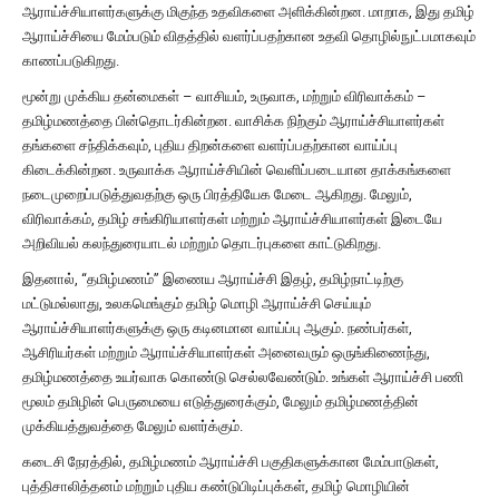
ஆராய்ச்சியாளர்களுக்கு மிகுந்த உதவிகளை அளிக்கின்றன. மாறாக, இது தமிழ்
ஆராய்ச்சியை மேம்படும் விதத்தில் வளர்ப்பதற்கான உதவி தொழில்நுட்பமாகவும்
காணப்படுகிறது.
மூன்று முக்கிய தன்மைகள் – வாசியம், உருவாக, மற்றும் விரிவாக்கம் –
தமிழ்மணத்தை பின்தொடர்கின்றன. வாசிக்க நிற்கும் ஆராய்ச்சியாளர்கள்
தங்களை சந்திக்கவும், புதிய திறன்களை வளர்ப்பதற்கான வாய்ப்பு
கிடைக்கின்றன. உருவாக்க ஆராய்ச்சியின் வெளிப்படையான தாக்கங்களை
நடைமுறைப்படுத்துவதற்கு ஒரு பிரத்தியேக மேடை ஆகிறது. மேலும்,
விரிவாக்கம், தமிழ் சங்கிரியாளர்கள் மற்றும் ஆராய்ச்சியாளர்கள் இடையே
அறிவியல் கலந்துரையாடல் மற்றும் தொடர்புகளை காட்டுகிறது.
இதனால், “தமிழ்மணம்” இணைய ஆராய்ச்சி இதழ், தமிழ்நாட்டிற்கு
மட்டுமல்லாது, உலகமெங்கும் தமிழ் மொழி ஆராய்ச்சி செய்யும்
ஆராய்ச்சியாளர்களுக்கு ஒரு கடினமான வாய்ப்பு ஆகும். நண்பர்கள்,
ஆசிரியர்கள் மற்றும் ஆராய்ச்சியாளர்கள் அனைவரும் ஒருங்கிணைந்து,
தமிழ்மணத்தை உயர்வாக கொண்டு செல்லவேண்டும். உங்கள் ஆராய்ச்சி பணி
மூலம் தமிழின் பெருமையை எடுத்துரைக்கும், மேலும் தமிழ்மணத்தின்
முக்கியத்துவத்தை மேலும் வளர்க்கும்.
கடைசி நேரத்தில், தமிழ்மணம் ஆராய்ச்சி பகுதிகளுக்கான மேம்பாடுகள்,
புத்திசாலித்தனம் மற்றும் புதிய கண்டுபிடிப்புக்கள், தமிழ் மொழியின்