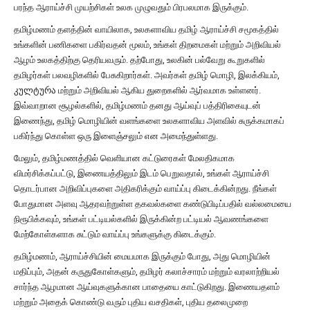
பரந்த ஆராய்ச்சி முயற்சிகள் உலக முழுவதும் பிரபலமாக இருக்கும்.
தமிழ்மணம் தளத்தின் வாயிலாக, உலகளாவிய தமிழ் ஆராய்ச்சி சமூகத்தில்
உங்களின் பணிகளை பகிர்வதன் மூலம், உங்கள் திறமைகள் மற்றும் அறிவியல்
ஆழம் உலகத்திற்கு தெரியவரும். தற்போது, உலகின் பல்வேறு கூறுகளில்
தமிழர்கள் பலவழிகளில் பேசுகிறார்கள். அவர்கள் தமிழ் மொழி, இலக்கியம்,
კულტურა மற்றும் அறிவியல் ஆகிய துறைகளில் ஆர்வமாக உள்ளனர்.
இவ்வாறான சூழல்களில், தமிழ்மணம் தனது ஆய்வுப் பத்திரிகையுடன்
இணைந்து, தமிழ் மொழியின் வளங்களை உலகளாவிய அளவில் சுருக்கமாகப்
பகிர்ந்து கொள்ள ஒரு இளைஞ்சலும் என அமைந்துள்ளது.
மேலும், தமிழ்மணத்தில் வெளியான கட்டுரைகள் மேலதிகமாக
விமர்சிக்கப்பட்டு, இணையத்திலும் இடம் பெறுவதால், உங்கள் ஆராய்ச்சி
தொடர்பான அறிவிப்புகளை அதிகரிக்கும் வாய்ப்பு கிடைக்கின்றது. நீங்கள்
போதுமான அளவு ஆதரவற்றுள்ள தகவல்களை கண்டுபிடிப்பதில் வல்லமையை
நிரூபிக்கவும், உங்கள் பட்டியல்களில் இருக்கின்ற பட்டியல் ஆவணங்களை
மேற்கோள்களாக சுட்டும் வாய்ப்பு உங்களுக்கு கிடைக்கும்.
தமிழ்மணம், ஆராய்ச்சியின் மையமாக இருக்கும் போது, அது மொழியின்
மதிப்பும், அதன் கருதுகோள்களும், தமிழர் கலாச்சாரம் மற்றும் வரலாற்றியல்
சார்ந்த ஆழமான ஆய்வுகளுக்கான பாதையை காட்டுகிறது. இணையதளம்
மற்றும் அதைக் கொண்டு வரும் புதிய வசதிகள், புதிய தலைமுறை