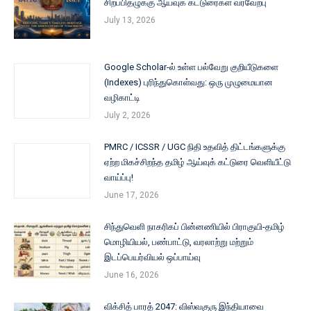
சிறப்பிதழுக்கு ஆய்வுக் கட்டுரைகள் வரவேற்பு
July 13, 2026
Google Scholar-ல் உள்ள பல்வேறு குறியீடுகளை
(Indexes) புரிந்துகொள்வது: ஒரு முழுமையான
வழிகாட்டி
July 2, 2026
PMRC / ICSSR / UGC நிதி உதவித் திட்டங்களுக்கு
ஏற்ற மிகச்சிறந்த தமிழ் ஆய்வுக் கட்டுரை வெளியீட்டு
வாய்ப்பு!
June 17, 2026
சிந்துவெளி நாகரிகப் பின்னணியில் பிராகுயி-தமிழ்
மொழியியல், பண்பாட்டு, வரலாற்று மற்றும்
இடப்பெயர்வியல் ஒப்பாய்வு
June 16, 2026
விக்சித் பாரத் 2047: விஸ்வகுரு இந்தியாவை