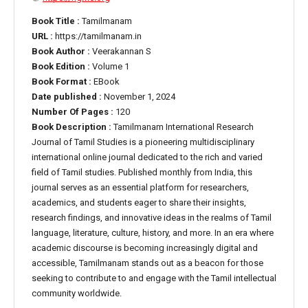
Book Title :
Tamilmanam
URL :
https://tamilmanam.in
Book Author :
Veerakannan S
Book Edition :
Volume 1
Book Format :
EBook
Date published :
November 1, 2024
Number Of Pages :
120
Book Description :
Tamilmanam International Research
Journal of Tamil Studies is a pioneering multidisciplinary
international online journal dedicated to the rich and varied
field of Tamil studies. Published monthly from India, this
journal serves as an essential platform for researchers,
academics, and students eager to share their insights,
research findings, and innovative ideas in the realms of Tamil
language, literature, culture, history, and more. In an era where
academic discourse is becoming increasingly digital and
accessible, Tamilmanam stands out as a beacon for those
seeking to contribute to and engage with the Tamil intellectual
community worldwide.