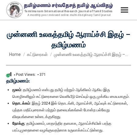
முன்னணி உலகத்தமிழ் ஆராய்ச்சி இதழ் –
தமிழ்மணம்
You are here:
Home
கட்டுரைகள்
முன்னணி உலகத்தமிழ் ஆராய்ச்சி இதழ் –…
Post Views:
371
தமிழ்மணம்:
மூலம்
: தமிழ்மணம் என்பது தமிழ் மற்றும் ஆங்கிலம் ஆகிய இரு
மொழிகளிலும் கட்டுரைகளை வெளியீடு செய்யும் ஒரு முக்கிய மையமாகும்.
தொடக்கம்
: இதழ் 2024 இல் தொடங்கி, ஆராய்ச்சி, ஆய்வுக் கட்டுரைகள்,
புத்தக மதிப்புரைகள் மற்றும் தலையங்கங்கள் போன்ற பல்வேறு
விஷயங்களை உள்ளடக்குகிறது.
நோக்கு
: தமிழ்மணம், மாதாந்திர தளமாக, ஆராய்ச்சியின் பரந்த
பரப்புமுறைகளை வழங்குவதற்காக உருவாக்கப்பட்டுள்ளது.