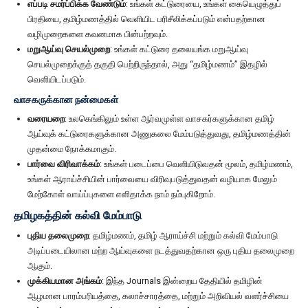
எப்படி சமர்ப்பிக்க வேண்டும்
: உங்கள் கட்டுரையை, உங்கள் கையெழுத்துப்
பிரதியை, தமிழ்மணத்தில் வெளியிட பரிசீலிக்கப்படும் என்பதற்கான
வழிமுறைகளை கவனமாக பின்பற்றவும்.
மறுஆய்வு செயல்முறை
: உங்கள் கட்டுரை தலையங்க மறுஆய்வு
செயல்முறைக்குத் தகுதி பெற்றிருந்தால், அது “தமிழ்மணம்” இதழில்
வெளியிடப்படும்.
வாசகருக்கான நன்மைகள்
வரையறை
: உலகெங்கிலும் உள்ள ஆர்வமுள்ள வாசகர்களுக்கான தமிழ்
ஆய்வுக் கட்டுரைகளுக்கான அணுகலை மேம்படுத்துவது, தமிழ்மணத்தின்
முதன்மை நோக்கமாகும்.
பார்வை விரிவாக்கம்
: உங்கள் படைப்பை வெளியிடுவதன் மூலம், தமிழ்மணம்,
உங்கள் ஆராய்ச்சியின் பார்வையை விரிவுபடுத்துவதன் வழியாக மேலும்
மேற்கோள் வாய்ப்புகளை எளிதாக்க நாம் நம்புகிறோம்.
தமிழகத்தின் கல்வி மேம்பாடு
புதிய தலைமுறை
: தமிழ்மணம், தமிழ் ஆராய்ச்சி மற்றும் கல்வி மேம்பாடு
அடிப்படையிலான மற்ற ஆய்வுகளை நடத்துவதற்கான ஒரு புதிய தலைமுறை
ஆகும்.
முக்கியமான அங்கம்
: இந்த Journals இன்றைய தேதியில் தமிழின்
ஆழமான பாரம்பரியத்தை, கலாச்சாரத்தை, மற்றும் அறிவியல் வளர்ச்சியை