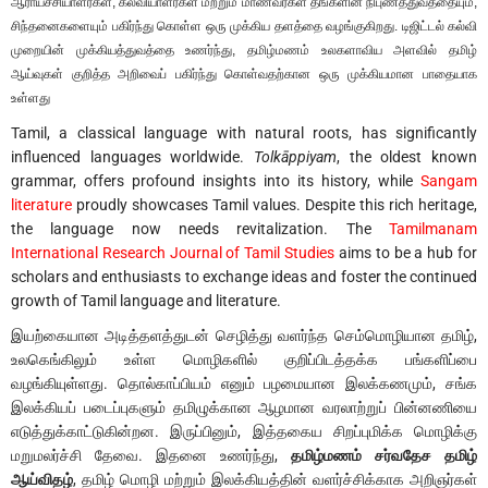
ஆராய்ச்சியாளர்கள், கல்வியாளர்கள் மற்றும் மாணவர்கள் தங்களின் நிபுணத்துவத்தையும்,
சிந்தனைகளையும் பகிர்ந்து கொள்ள ஒரு முக்கிய தளத்தை வழங்குகிறது. டிஜிட்டல் கல்வி
முறையின் முக்கியத்துவத்தை உணர்ந்து, தமிழ்மணம் உலகளாவிய அளவில் தமிழ்
ஆய்வுகள் குறித்த அறிவைப் பகிர்ந்து கொள்வதற்கான ஒரு முக்கியமான பாதையாக
உள்ளது
Tamil, a classical language with natural roots, has significantly
influenced languages worldwide.
Tolkāppiyam
, the oldest known
grammar, offers profound insights into its history, while
Sangam
literature
proudly showcases Tamil values. Despite this rich heritage,
the language now needs revitalization. The
Tamilmanam
International Research Journal of Tamil Studies
aims to be a hub for
scholars and enthusiasts to exchange ideas and foster the continued
growth of Tamil language and literature.
இயற்கையான அடித்தளத்துடன் செழித்து வளர்ந்த செம்மொழியான தமிழ்,
உலகெங்கிலும் உள்ள மொழிகளில் குறிப்பிடத்தக்க பங்களிப்பை
வழங்கியுள்ளது. தொல்காப்பியம் எனும் பழமையான இலக்கணமும், சங்க
இலக்கியப் படைப்புகளும் தமிழுக்கான ஆழமான வரலாற்றுப் பின்னணியை
எடுத்துக்காட்டுகின்றன. இருப்பினும், இத்தகைய சிறப்புமிக்க மொழிக்கு
மறுமலர்ச்சி தேவை. இதனை உணர்ந்து,
தமிழ்மணம் சர்வதேச தமிழ்
ஆய்விதழ்
, தமிழ் மொழி மற்றும் இலக்கியத்தின் வளர்ச்சிக்காக அறிஞர்கள்