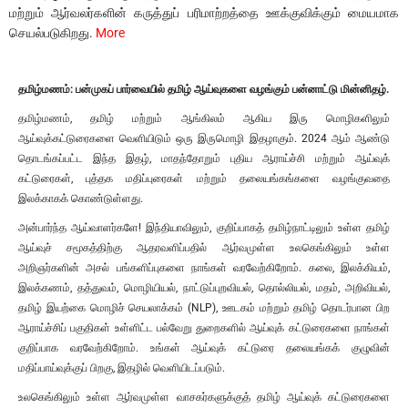
மற்றும் ஆர்வலர்களின் கருத்துப் பரிமாற்றத்தை ஊக்குவிக்கும் மையமாக
செயல்படுகிறது.
More
தமிழ்மணம்: பன்முகப் பார்வையில் தமிழ் ஆய்வுகளை வழங்கும் பன்னாட்டு மின்னிதழ்.
தமிழ்மணம், தமிழ் மற்றும் ஆங்கிலம் ஆகிய இரு மொழிகளிலும்
ஆய்வுக்கட்டுரைகளை வெளியிடும் ஒரு இருமொழி இதழாகும். 2024 ஆம் ஆண்டு
தொடங்கப்பட்ட இந்த இதழ், மாதந்தோறும் புதிய ஆராய்ச்சி மற்றும் ஆய்வுக்
கட்டுரைகள், புத்தக மதிப்புரைகள் மற்றும் தலையங்கங்களை வழங்குவதை
இலக்காகக் கொண்டுள்ளது.
அன்பார்ந்த ஆய்வாளர்களே! இந்தியாவிலும், குறிப்பாகத் தமிழ்நாட்டிலும் உள்ள தமிழ்
ஆய்வுச் சமூகத்திற்கு ஆதரவளிப்பதில் ஆர்வமுள்ள உலகெங்கிலும் உள்ள
அறிஞர்களின் அசல் பங்களிப்புகளை நாங்கள் வரவேற்கிறோம். கலை, இலக்கியம்,
இலக்கணம், தத்துவம், மொழியியல், நாட்டுப்புறவியல், தொல்லியல், மதம், அறிவியல்,
தமிழ் இயற்கை மொழிச் செயலாக்கம் (NLP), ஊடகம் மற்றும் தமிழ் தொடர்பான பிற
ஆராய்ச்சிப் பகுதிகள் உள்ளிட்ட பல்வேறு துறைகளில் ஆய்வுக் கட்டுரைகளை நாங்கள்
குறிப்பாக வரவேற்கிறோம். உங்கள் ஆய்வுக் கட்டுரை தலையங்கக் குழுவின்
மதிப்பாய்வுக்குப் பிறகு, இதழில் வெளியிடப்படும்.
உலகெங்கிலும் உள்ள ஆர்வமுள்ள வாசகர்களுக்குத் தமிழ் ஆய்வுக் கட்டுரைகளை