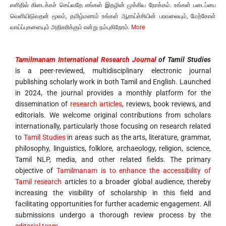
எளிதில் கிடைக்கச் செய்வதே எங்கள் இதழின் முக்கிய நோக்கம். உங்கள் படைப்பை
வெளியிடுவதன் மூலம், தமிழ்மணம் உங்கள் ஆராய்ச்சியின் பரவலையும், மேற்கோள்
வாய்ப்புகளையும் அதிகரிக்கும் என்று நம்புகிறோம்.
More
Tamilmanam International Research Journal
of Tamil Studies
is a peer-reviewed, multidisciplinary electronic journal
publishing scholarly work in both Tamil and English. Launched
in 2024, the journal provides a monthly platform for the
dissemination of
research articles
, reviews, book reviews, and
editorials. We welcome original contributions from scholars
internationally, particularly those focusing on research related
to
Tamil Studies
in areas such as the arts, literature, grammar,
philosophy, linguistics, folklore, archaeology, religion, science,
Tamil NLP, media, and other related fields. The primary
objective of
Tamilmanam is to enhance the accessibility of
Tamil research
articles to a broader global audience, thereby
increasing the visibility of scholarship in this field and
facilitating opportunities for further academic engagement. All
submissions undergo a thorough review process by the
editorial team