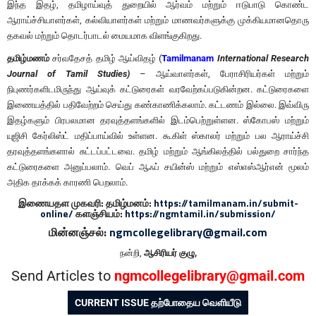
இந்த இதழ், தமிழாய்வுத் துறையில் ஆர்வம் மற்றும் ஈடுபாடு கொண்ட
ஆராய்ச்சியாளர்கள், கல்வியாளர்கள் மற்றும் மாணவர்களுக்கு முக்கியமானதொரு
தகவல் மற்றும் தொடர்பாடல் மையமாக விளங்குகிறது.
தமிழ்மணம்
சர்வதேசத் தமிழ் ஆய்விதழ் (
Tamilmanam
International Research
Journal of Tamil Studies)
– ஆய்வாளர்கள், பேராசிரியர்கள் மற்றும்
நிபுணர்களிடமிருந்து ஆய்வுக் கட்டுரைகள் வரவேற்கப்படுகின்றன. கட்டுரைகளை
இணையத்தில் பதிவேற்றம் செய்து கண்காணிக்கலாம். கட்டணம் இல்லை. இவ்விரு
இதழ்களும் பிரபலமான தரவுத்தளங்களில் இடம்பெற்றுள்ளன. ஸ்கோபஸ் மற்றும்
யுஜிசி கேர்லிஸ்ட் மதிப்பாய்வில் உள்ளன. கூகிள் ஸ்காலர் மற்றும் பல ஆராய்ச்சி
தரவுத்தளங்களால் சுட்டப்பட்டவை. தமிழ் மற்றும் ஆங்கிலத்தில் பல்துறை சார்ந்த
கட்டுரைகளை அனுப்பலாம். வெப் ஆஃப் சயின்ஸ் மற்றும் எஸ்எஸ்ஆர்என் மூலம்
அதிக தாக்கக் காரணி பெறலாம்.
இணையதள முகவரி: தமிழ்மனம்:
https://tamilmanam.in/submit-
online/
களஞ்சியம்:
https://ngmtamil.in/submission/
மின்னஞ்சல்:
ngmcollegelibrary@gmail.com
நன்றி,
ஆசிரியர் குழு,
Send Articles to
ngmcollegelibrary@gmail.com
CURRENT ISSUE தற்போதைய வெளியீடு