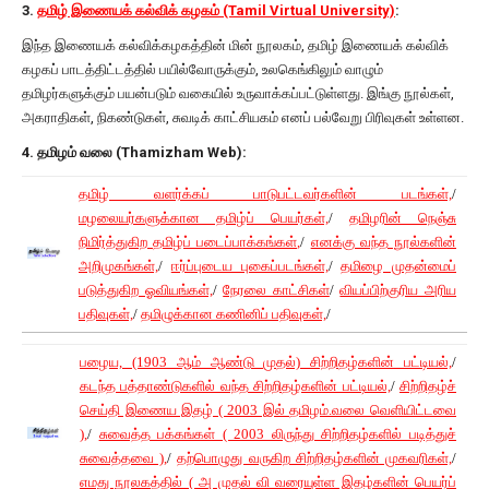
3.
தமிழ் இணையக் கல்விக் கழகம் (Tamil Virtual University)
:
இந்த இணையக் கல்விக்கழகத்தின் மின் நூலகம், தமிழ் இணையக் கல்விக்
கழகப் பாடத்திட்டத்தில் பயில்வோருக்கும், உலகெங்கிலும் வாழும்
தமிழர்களுக்கும் பயன்படும் வகையில் உருவாக்கப்பட்டுள்ளது. இங்கு நூல்கள்,
அகராதிகள், நிகண்டுகள், சுவடிக் காட்சியகம் எனப் பல்வேறு பிரிவுகள் உள்ளன.
4. தமிழம் வலை (Thamizham Web):
தமிழ் வளர்க்கப் பாடுபட்டவர்களின் படங்கள்,
/
மழலையர்களுக்கான தமிழ்ப் பெயர்கள்,
/
தமிழரின் நெஞ்சு
நிமிர்த்துகிற தமிழ்ப் படைப்பாக்கங்கள்,
/
எனக்கு வந்த நூல்களின்
அறிமுகங்கள்,
/
ஈர்ப்புடைய புகைப்படங்கள்,
/
தமிழை முதன்மைப்
படுத்துகிற ஓவியங்கள்,
/
நேரலை காட்சிகள்
/
வியப்பிற்குரிய அரிய
பதிவுகள்,
/
தமிழுக்கான கணினிப் பதிவுகள்,
/
பழைய, (1903 ஆம் ஆண்டு முதல்) சிற்றிதழ்களின் பட்டியல்,
/
கடந்த பத்தாண்டுகளில் வந்த சிற்றிதழ்களின் பட்டியல்,
/
சிற்றிதழ்ச்
செய்தி இணைய இதழ் ( 2003 இல் தமிழம்.வலை வெளியிட்டவை
),
/
சுவைத்த பக்கங்கள் ( 2003 லிருந்து சிற்றிதழ்களில் படித்துச்
சுவைத்தவை ),
/
தற்பொழுது வருகிற சிற்றிதழ்களின் முகவரிகள்,
/
எமது நூலகத்தில் ( அ முதல் வி வரையுள்ள இதழ்களின் பெயர்ப்