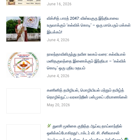
June 16, 2026
விக்சித் பாரத் 2047: விஸ்வகுரு இந்தியாவை
உருவாக்கும் ‘கல்விக் கொடி’ – ஒரு மாபெரும் மக்கள்
இயக்கம்!
June 4, 2026
நாலந்தாவிலிருந்து நவீன உலகம் வரை: கல்வியால்
மனிதகுலத்தை இணைக்கும் இந்தியா – ‘கல்விக்
கொடி’ ஒரு புதிய உதயம்
June 4, 2026
கணினித் தமிழியல், மொழியியல் மற்றும் தமிழ்த்
தொழில்நுட்ப வரலாற்றின் பன்முகப் பரிமாணங்கள்
May 20, 2026
துளசி மூலிகை குறித்த ஆய்வு தாய்லாந்தில்
ஒலிக்கப்போகிறது! டாக்டர் வி. சி. சீனிவாசன்
அவர்களுக்குக் கிடைத்த சர்வதேச அங்கீகாரம்