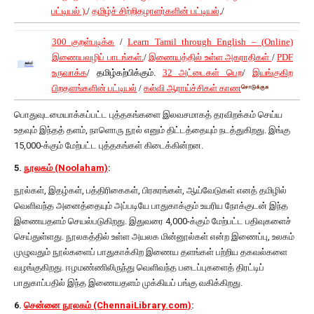
பட்டியல் ),
/
தமிழ்ச் சிற்றிதழாளர்களின் பட்டியல்,
/
300 குறள்படிக்க
/
Learn Tamil through English – (Online)
இணையவழிப் பாடங்கள்.
/
இணையத்தில் உள்ள அகராதிகள்
/
PDF
உருவாக்க
/ தமிழ்கற்பிக்கும்.
32 அட்டைகள் பெற
/
இயங்குகிற
பிறதளங்களின் பட்டியல்
/
கல்வி ஆராய்ச்சிகள் காண
பொதுவுடமையாக்கப்பட்ட புத்தகங்களை இலவசமாகத் தரவிறக்கம் செய்ய
உதவும் இந்தத் தளம், நாளொரு நூல் எனும் திட்டத்தையும் நடத்துகிறது. இங்கு
15,000-க்கும் மேற்பட்ட புத்தகங்கள் கிடைக்கின்றன.
5.
நூலகம் (Noolaham)
:
நூல்கள், இதழ்கள், பத்திரிகைகள், பிரசுரங்கள், ஆய்வேடுகள் எனத் தமிழில்
வெளிவந்த அனைத்தையும் அப்படியே பாதுகாக்கும் உயரிய நோக்குடன் இந்த
இணையதளம் செயல்படுகிறது. இதுவரை 4,000-க்கும் மேற்பட்ட பதிவுகளைச்
செய்துள்ளது. நூலகத்தில் உள்ள அயலக மின்னூல்கள் என்ற இணைப்பு, உலகம்
முழுவதும் நூல்களைப் பாதுகாக்கிற இணைய தளங்கள் பற்றிய தகவல்களை
வழங்குகிறது. ஈழமண்ணிலிருந்து வெளிவந்த படைப்புகளைத் திரட்டிப்
பாதுகாப்பதில் இந்த இணையதளம் முக்கியப் பங்கு வகிக்கிறது.
6.
சென்னை நூலகம் (ChennaiLibrary.com)
: