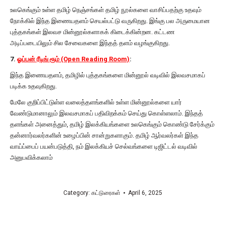
உலகெங்கும் உள்ள தமிழ் நெஞ்சங்கள் தமிழ் நூல்களை வாசிப்பதற்கு உதவும்
நோக்கில் இந்த இணையதளம் செயல்பட்டு வருகிறது. இங்கு பல அருமையான
புத்தகங்கள் இலவச மின்னூல்களாகக் கிடைக்கின்றன. கட்டண
அடிப்படையிலும் சில சேவைகளை இந்தத் தளம் வழங்குகிறது.
7.
ஓப்பன் ரீடிங் ரூம் (Open Reading Room)
:
இந்த இணையதளம், தமிழில் புத்தகங்களை மின்னூல் வடிவில் இலவசமாகப்
படிக்க உதவுகிறது.
மேலே குறிப்பிட்டுள்ள வலைத்தளங்களில் உள்ள மின்னூல்களை யார்
வேண்டுமானாலும் இலவசமாகப் பதிவிறக்கம் செய்து கொள்ளலாம். இந்தத்
தளங்கள் அனைத்தும், தமிழ் இலக்கியங்களை உலகெங்கும் கொண்டு சேர்க்கும்
தன்னார்வலர்களின் உழைப்பின் சான்றுகளாகும். தமிழ் ஆர்வலர்கள் இந்த
வாய்ப்பைப் பயன்படுத்தி, நம் இலக்கியச் செல்வங்களை டிஜிட்டல் வடிவில்
அனுபவிக்கலாம்
Category:
கட்டுரைகள்
April 6, 2025