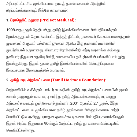
அப்படிப்பட்ட சில முக்கியமான தரவுத் தளங்களையும், அவற்றின்
சிறப்பம்சங்களையும் இங்கே காணலாம்:
1.
ப்ராஜெக்ட் மதுரை (Project Madurai)
:
1998 தை முதல் தேதியன்று, தமிழ் இலக்கியங்களை மின்பதிப்பாக்கும்
நோக்கத்துடன் தொடங்கப்பட்ட இந்தத் திட்டம், முனைவர் கே.கல்யாணசுந்தரம்,
முனைவர் பி.குமார் மல்லிகார்ஜுணன் ஆகிய இரு தன்னார்வலர்களின்
முயற்சியால் உருவானது. வியாபார நோக்கமின்றி, எந்த அரசாங்க அல்லது
தனியார் நிறுவன உதவியுமின்றி, உலகளாவிய தமிழர்களின் பங்களிப்பால் இது
இயங்குகிறது. இதன் மூலம், தமிழ் இலக்கியங்களின் மின்பதிப்புகளை
இலவசமாக இணையத்தில் பெறலாம்.
2.
தமிழ் மரபு அறக்கட்டளை (Tamil Heritage Foundation)
:
ஜெர்மனியில் வசிக்கும் டாக்டர் சுபாஷினி, தமிழ் மரபு அறக்கட்டளையின் மூலம்
உலகம் முழுவதும் உள்ள மரபு சார்ந்த தமிழ் ஆர்வலர்களையும், வரலாற்று
ஆர்வலர்களையும் ஒன்றிணைத்துள்ளார். 2001 ஆகஸ்ட் 27 முதல், இந்த
அறக்கட்டளை பல முக்கியமான தமிழ் நூல்களை மின்னூல்களாக மாற்றி
வெளியிட்டு வருகிறது. புராதன ஓலைச்சுவடிகளை மின்பதிப்புகளாக்கியதும்
இதன் சிறப்பு. இதுவரை 90-க்கும் மேற்பட்ட தமிழ் நூல்களை மின்வடிவில்
வெளியிட்டுள்ளது.