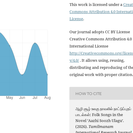
This work is licensed under a
Creat
Commons Attribution 4.0 Internat
License
.
Our journal adopts CC BY License
Creative Commons Attribution 4.0
International License
http://Creativecommons.org//licen
y/4.0/
. It allows using, reusing,
distributing and reproducing of th
original work with proper citation.
HOW TO CITE
ஆழி சூழ் உலகு நாவலில் நாட்டுப்புறப்
பாடல்கள்: Folk Songs in the
Novel ’Aazhi Soozh Ulagu’.
(2026).
Tamilmanam
International Research Journal