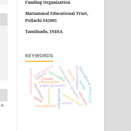
Funding Organization
Mariammal Educational Trust,
Pollachi 642001
Tamilnadu, INDIA
KEYWORDS
tamil tradition
thodai (poetic harmony)
vriddha paviyal
thiruvalluvar
eruthazhuvuthal
ministry
kalivriddha
maayon
country
novels
udhayasankar
thirukkural
yappu (prosody)
kalithogai
agananuru
tolkappiyam
education
tamil literature
family
society
 A.
aram pāṭuthal