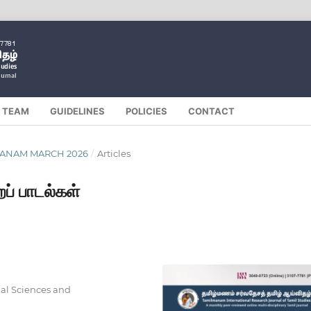
L TEAM
GUIDELINES
POLICIES
CONTACT
ILMANAM MARCH 2026
/
Articles
றப் பாடல்கள்
ial Sciences and