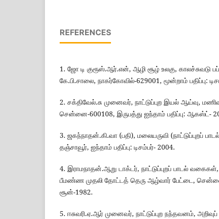
REFERENCES
1. ஜோ டி குரூஸ்.ஆர்.என், ஆழி சூழ் உலகு, காலச்சுவடு பப்
கே.பி.சாலை, நாகர்கோவில்-629001, மூன்றாம் பதிப்பு: டிசம
2. சக்திவேல்.சு முனைவர், நாட்டுப்புற இயல் ஆய்வு, மணி
சென்னை-600108, இருபத்து ஐந்தாம் பதிப்பு: ஆகஸ்ட்- 2
3. ஜகந்நாதன்.கி.வா (பதி), மலையருவி (நாட்டுப்புறப் பாட
தஞ்சாவூர், ஐந்தாம் பதிப்பு: டிசம்பர்- 2004.
4. இராமநாதன்.ஆறு டாக்டர், நாட்டுப்புறப் பாடல் வகைகள
பீமண்ண முதலி தோட்டத் தெரு ஆழ்வார் பேட்டை, சென்னை
சூன்-1982.
5. ஈசுவரி.ஏ.ஆர் முனைவர், நாட்டுப்புற நந்தவனம், அறிவுப