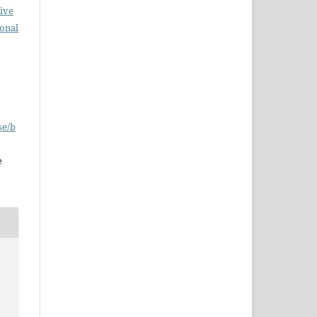
ive
ional
se/b
e