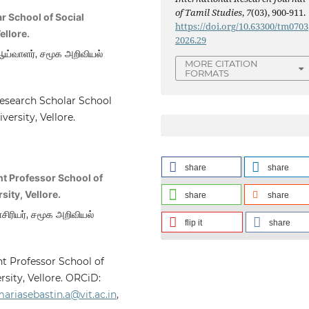
of Tamil Studies
,
7
(03), 900-911.
r School of Social
https://doi.org/10.63300/tm0703
ellore.
2026.29
ய்வாளர், சமூக அறிவியல்
MORE CITATION
FORMATS
esearch Scholar School
ersity, Vellore.
share
share
nt Professor School of
ity, Vellore.
share
share
ாசிரியர், சமூக அறிவியல்
flip it
share
nt Professor School of
sity, Vellore. ORCiD:
ariasebastin.a@vit.ac.in
,