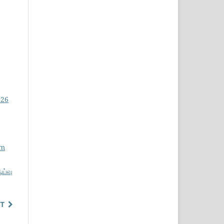
026
am
ய்வு
T