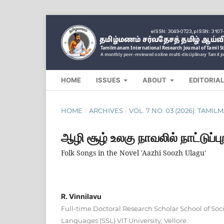
HOME
ISSUES
ABOUT
EDITORIA
HOME
/
ARCHIVES
/
VOL. 7 NO. 03 (2026): TAM
ஆழி சூழ் உலகு நாவலில் நாட்டுப்பு
Folk Songs in the Novel 'Aazhi Soozh Ulagu'
R. Vinnilavu
Full-time Doctoral Research Scholar School of Soc
Languages (SSL) VIT University, Vellore.