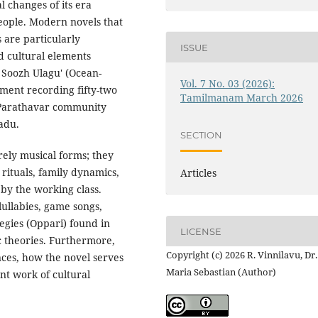
l changes of its era
 people. Modern novels that
 are particularly
ISSUE
nd cultural elements
i Soozh Ulagu' (Ocean-
Vol. 7 No. 03 (2026):
ment recording fifty-two
Tamilmanam March 2026
e Parathavar community
Nadu.
SECTION
rely musical forms; they
rituals, family dynamics,
Articles
by the working class.
 lullabies, game songs,
egies (Oppari) found in
LICENSE
ic theories. Furthermore,
Copyright (c) 2026 R. Vinnilavu, Dr.
nces, how the novel serves
Maria Sebastian (Author)
ant work of cultural