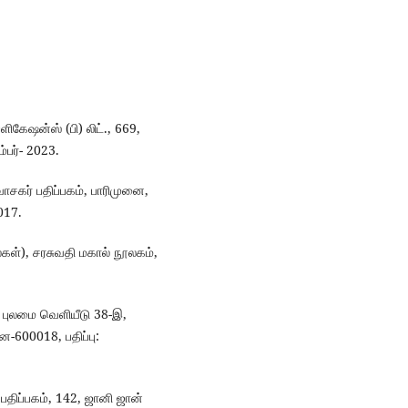
ளிகேஷன்ஸ் (பி) லிட்., 669,
்பர்- 2023.
வாசகர் பதிப்பகம், பாரிமுனை,
017.
ல்கள்), சரசுவதி மகால் நூலகம்,
், புலமை வெளியீடு 38-இ,
-600018, பதிப்பு:
் பதிப்பகம், 142, ஜானி ஜான்