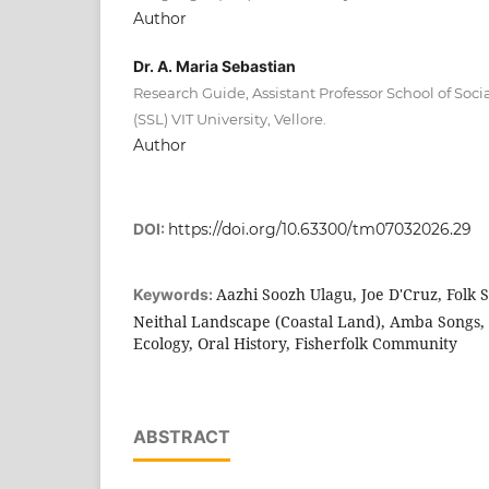
Author
Dr. A. Maria Sebastian
Research Guide, Assistant Professor School of So
(SSL) VIT University, Vellore.
Author
DOI:
https://doi.org/10.63300/tm07032026.29
Aazhi Soozh Ulagu, Joe D'Cruz, Folk 
Keywords:
Neithal Landscape (Coastal Land), Amba Songs, 
Ecology, Oral History, Fisherfolk Community
ABSTRACT