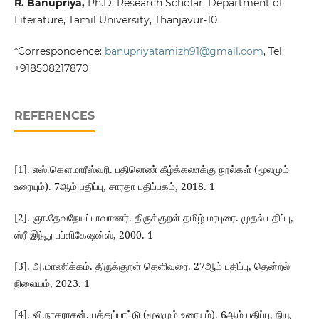
R. Banupriya,
Ph.D. Research Scholar, Department of
Literature, Tamil University, Thanjavur-10
*Correspondence:
banupriyatamizh91@gmail.com
, Tel:
+918508217870
REFERENCES
[1]. எஸ்.கௌமாரீஸ்வரி. பதினெண் கீழ்க்கணக்கு நூல்கள் (மூலமும்
உரையும்). 7ஆம் பதிப்பு, சாரதா பதிப்பகம், 2018. 1
[2]. ஞா.தேவநேயப்பாவாணர். திருக்குறள் தமிழ் மரபுரை. முதல் பதிப்பு,
ஸ்ரீ இந்து பப்ளிகேஷன்ஸ், 2000. 1
[3]. அ.மாணிக்கம். திருக்குறள் தெளிவுரை. 27ஆம் பதிப்பு, தென்றல்
நிலையம், 2023. 1
[4]. வி.நாகராசன். பத்துப்பாட்டு (மூலமும் உரையும்). 6ஆம் பதிப்பு, நியூ