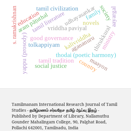
society
udhayasankar
tamil civilization
s. ramakrishnan
aayargal
family
education
tamil literature
aram pāṭuthal
novels
thirukkural
vriddha paviyal
ministry
kalivriddha
yappu (prosody)
agananuru
good governance
tolkappiyam
thodai (poetic harmony)
maayon
tamil tradition
country
social justice
Tamilmanam International Research Journal of Tamil
Studies -
தமிழ்மணம் சர்வதேச தமிழ் ஆய்வு இதழ்
-
Published by Department of Library, Nallamuthu
Gounder Mahalingam College, 90, Palghat Road,
Pollachi 642001, Tamilnadu, India