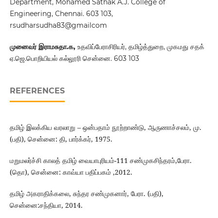
Department, Mohamed Sathak A.J. College of
Engineering, Chennai. 603 103,
rsudharsudha83@gmailcom
முனைவர் இராமசுதா.க,
உதவிப்பேராசிரியர், தமிழ்த்துறை, முகமது சதக்
ஏ.ஜெ.பொறியியல் கல்லூரி சென்னை. 603 103
REFERENCES
தமிழ் இலக்கிய வரலாறு – ஒன்பதாம் நூற்றாண்டு, ஆருணாச்சலம், மு.
(பதி), சென்னை: தி, பார்க்கர், 1975.
மறுமலர்ச்சி காலத் தமிழ் வையாபுரியம்-111 சண்முகசிந்தரம்,பேரா.
(தொ), சென்னை: காவ்யா பதிப்பகம் ,2012.
தமிழ் அகராதிக்கலை, சுந்தர சண்முகனார், பேரா. (பதி),
சென்னை:சந்தியா, 2014.