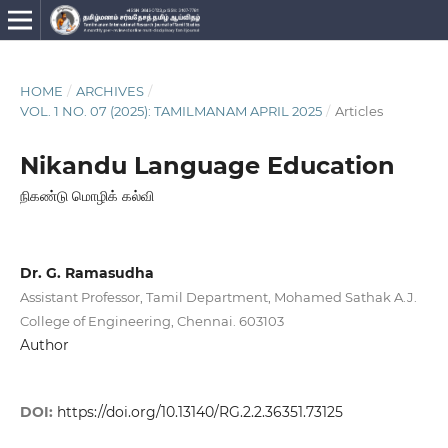
HOME
/
ARCHIVES
/
VOL. 1 NO. 07 (2025): TAMILMANAM APRIL 2025
/
Articles
Nikandu Language Education
நிகண்டு மொழிக் கல்வி
Dr. G. Ramasudha
Assistant Professor, Tamil Department, Mohamed Sathak A.J.
College of Engineering, Chennai. 603103
Author
DOI:
https://doi.org/10.13140/RG.2.2.36351.73125