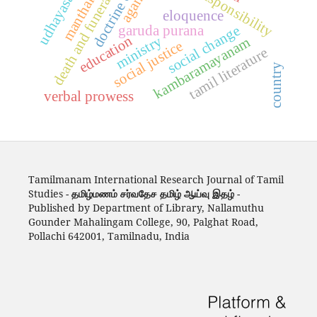
death and funeral rites
moral responsibility
udhayasankar
manthara
eloquence
social change
garuda purana
education
ministry
kambaramayanam
social justice
tamil literature
country
verbal prowess
Tamilmanam International Research Journal of Tamil
Studies -
தமிழ்மணம் சர்வதேச தமிழ் ஆய்வு இதழ்
-
Published by Department of Library, Nallamuthu
Gounder Mahalingam College, 90, Palghat Road,
Pollachi 642001, Tamilnadu, India