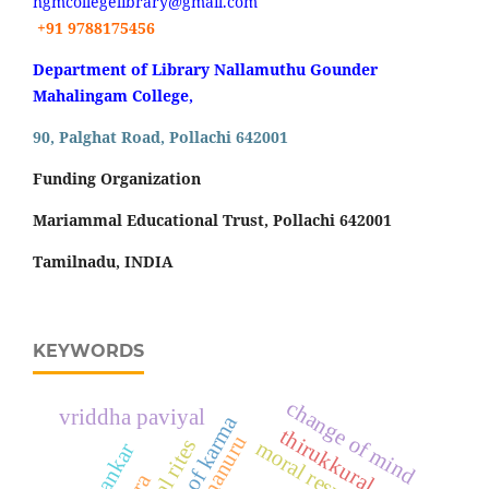
ngmcollegelibrary@gmail.com
+91 9788175456
Department of Library Nallamuthu Gounder
Mahalingam College,
90, Palghat Road, Pollachi 642001
Funding Organization
Mariammal Educational Trust, Pollachi 642001
Tamilnadu, INDIA
KEYWORDS
change of mind
vriddha paviyal
doctrine of karma
thirukkural
agananuru