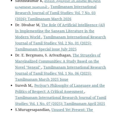
Sathishkumar K,
சைவக் குரவர்கள் பாடல்களில் இயற்கை
வருணனை உவமைகள்
,
Tamilmanam International
Research Journal of Tamil Studies: Vol. 7 No. 03
(2026): Tamilmanam March 2026
Dr. Divahar M,
The Role Of Artificial Intelligence (AI)
In Implementing the Sangam Literature in the
Modern World
,
Tamilmanam International Research
Journal of Tamil Studies: Vol. 2 No. 01 (2025):
Tamilmanam Special issue July 2025
Dr. E. Bergmans, S. Arivazhagan,
The Struggles of
Marginalized Communities: A Study Based on the
Novel "Sengai"
,
Tamilmanam International Research
Journal of Tamil Studies: Vol. 1 No. 06 (2025):
Tamilmanam March 2025 Issue
Suresh M,,
Periyar’s Philosophy of Language and the
Politics of Respect: A Critical Assessment
,
Tamilmanam International Research Journal of Tamil
Studies: Vol. 1 No. 07 (2025): Tamilmanam April 2025
S.Murugesapandian,
Unused Yet Present: The