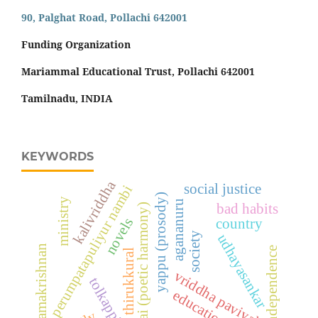
90, Palghat Road, Pollachi 642001
Funding Organization
Mariammal Educational Trust, Pollachi 642001
Tamilnadu, INDIA
KEYWORDS
kalivriddha
social justice
perumpatapuliyur nambi
yappu (prosody)
ministry
agananuru
bad habits
thodai (poetic harmony)
novels
country
society
udhayasankar
s. ramakrishnan
independence
thirukkural
vriddha paviyal
tolkappiyam
education