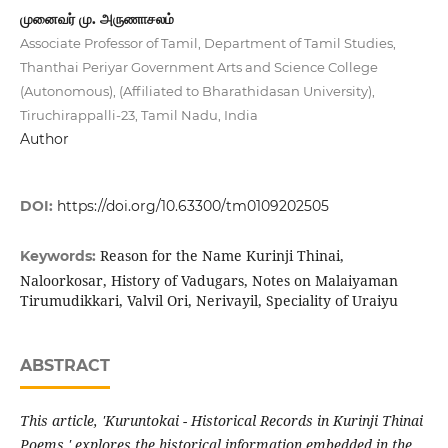
முனைவர் மு. அருணாசலம்
Associate Professor of Tamil, Department of Tamil Studies,
Thanthai Periyar Government Arts and Science College
(Autonomous), (Affiliated to Bharathidasan University),
Tiruchirappalli-23, Tamil Nadu, India
Author
DOI:
https://doi.org/10.63300/tm0109202505
Reason for the Name Kurinji Thinai,
Keywords:
Naloorkosar, History of Vadugars, Notes on Malaiyaman
Tirumudikkari, Valvil Ori, Nerivayil, Speciality of Uraiyu
ABSTRACT
This article, 'Kuruntokai - Historical Records in Kurinji Thinai
Poems,' explores the historical information embedded in the