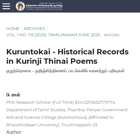
HOME
/
ARCHIVES
/
VOL. 1 NO. 09 (2025): TAMILMANAM JUNE 2025
/
Articles
Kuruntokai - Historical Records
in Kurinji Thinai Poems
குறுந்தொகை - குறிஞ்சித்திணைப் பாடல்களில் வரலாற்றுப் பதிவுகள்
பி. ராமர்
PhD Research Scholar (Full Time) BDU2210632779774,
Department of Tamil Studies, Thanthai Periyar Government
Arts and Science College (Autonomous), (Affiliated to
Bharathidasan University), Tiruchirappalli-23
Author