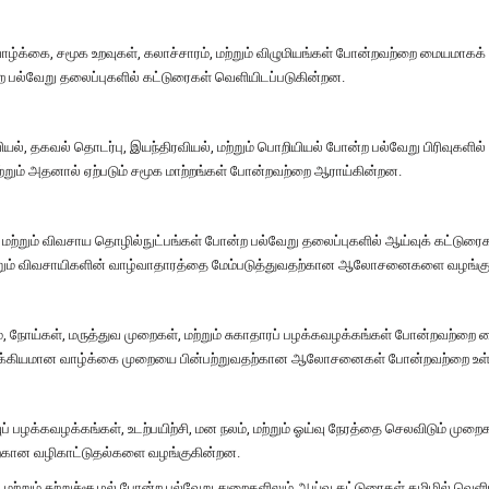
வாழ்க்கை, சமூக உறவுகள், கலாச்சாரம், மற்றும் விழுமியங்கள் போன்றவற்றை மையமாகக
்ற பல்வேறு தலைப்புகளில் கட்டுரைகள் வெளியிடப்படுகின்றன.
வியல், தகவல் தொடர்பு, இயந்திரவியல், மற்றும் பொறியியல் போன்ற பல்வேறு பிரிவுகளில
ற்றும் அதனால் ஏற்படும் சமூக மாற்றங்கள் போன்றவற்றை ஆராய்கின்றன.
மை, மற்றும் விவசாய தொழில்நுட்பங்கள் போன்ற பல்வேறு தலைப்புகளில் ஆய்வுக் கட்டு
மற்றும் விவசாயிகளின் வாழ்வாதாரத்தை மேம்படுத்துவதற்கான ஆலோசனைகளை வழங்க
 நோய்கள், மருத்துவ முறைகள், மற்றும் சுகாதாரப் பழக்கவழக்கங்கள் போன்றவற்றை ம
 ஆரோக்கியமான வாழ்க்கை முறையை பின்பற்றுவதற்கான ஆலோசனைகள் போன்றவற்றை உள்
 பழக்கவழக்கங்கள், உடற்பயிற்சி, மன நலம், மற்றும் ஓய்வு நேரத்தை செலவிடும் மு
்கான வழிகாட்டுதல்களை வழங்குகின்றன.
மற்றும் சுற்றுச்சூழல் போன்ற பல்வேறு துறைகளிலும் ஆய்வு கட்டுரைகள் தமிழில் வெளி