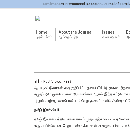
Tamilmanam International Research Journal of Tamil 
Home
About the Journal
Issues
Ed
முதல் பக்கம்
ஆய்விதழ் பற்றி
வெளியீடுகள்
ஆச
Post Views:
833
ஆய்வு கட்டுரைகள், ஒரு குறிப்பிட்ட தலைப்பில் ஆழமான புரித
எழுதப்படும் முக்கியமான ஆவணங்கள் ஆகும். இந்த கட்டுரைகள், 
மற்றும் வாழ்வுமுறை போன்ற பல்வேறு தலைப்புகளில் ஆய்வு கட
தமிழ் இலக்கியம்:
தமிழ் இலக்கியத்தில், சங்க காலம் முதல் தற்காலம் வரையிலா
எழுதப்படுகின்றன. மேலும், இலக்கியங்களின் சமூகப் பின்புலம்,