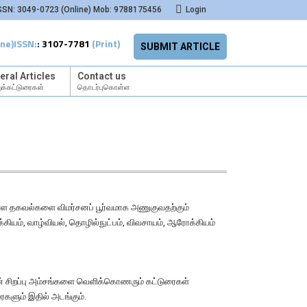
SSN: 3049-0723 (Online) Mob: 9788175456
Login
ine)
ISSN:
:
3107-7781
(Print)
SUBMIT ARTICLE
eral Articles
Contact us
க்கட்டுரைகள்
தொடர்புகொள்ள
 உள்ள தகவல்களை விமர்சனப் பூர்வமாக அணுகுவதற்கும்
்கியம், வாழ்வியல், தொழில்நுட்பம், விவசாயம், ஆரோக்கியம்
ின் சிறப்பு அம்சங்களை வெளிக்கொணரும் கட்டுரைகள்
ைகளும் இதில் அடங்கும்.