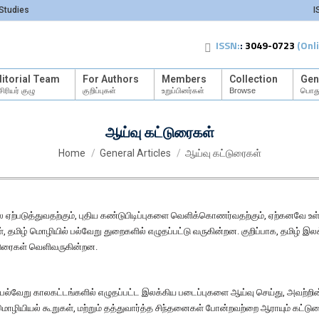
Studies
I
ISSN:
:
3049-0723
(Onl
itorial Team
For Authors
Members
Collection
Gen
ிரியர் குழு
குறிப்புகள்
உறுப்பினர்கள்
Browse
பொது
ஆய்வு கட்டுரைகள்
You are here:
Home
General Articles
ஆய்வு கட்டுரைகள்
லை ஏற்படுத்துவதற்கும், புதிய கண்டுபிடிப்புகளை வெளிக்கொணர்வதற்கும், ஏற்கனவே
தமிழ் மொழியில் பல்வேறு துறைகளில் எழுதப்பட்டு வருகின்றன. குறிப்பாக, தமிழ் இலக
்டுரைகள் வெளிவருகின்றன.
ன பல்வேறு காலகட்டங்களில் எழுதப்பட்ட இலக்கிய படைப்புகளை ஆய்வு செய்து, அவற்ற
 மொழியியல் கூறுகள், மற்றும் தத்துவார்த்த சிந்தனைகள் போன்றவற்றை ஆராயும் கட்டுர