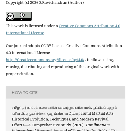
Copyright (c) 2026 S.Ravichandran (Author)
This work is licensed under a
Creative Commons Attribution 4.0
International License
.
Our journal adopts CC BY License Creative Commons Attribution
4.0 International License
http://Creativecommons.org//license/by/4.0/
. It allows using,
reusing, distributing and reproducing of the original work with
proper citation.
HOW TO CITE
தமிழர் தற்காப்புக் கலைகளின் வரலாற்றுப் பரிணாமம், நுட்பியல் மற்றும்
நவீன மீட்பு முயற்சிகள்: ஒரு விரிவான ஆய்வு: Tamil Martial Arts:
Historical Evolution, Techniques, and Modern Revival
Efforts—A Comprehensive Study. (2026).
Tamilmanam
International Research Journal of Tamil Studies
,
7
(05), 1521-