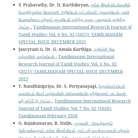
V. Prabavathy, Dr. D. Karthikeyan,
சங்க இலக்கியங்களில்
பொதிந்துள்ள வேளாண் அறிவியல் நுட்பங்கள்: தாவரவியல், மண்
மேலாண்மை மற்றும் சூழலியல் சார்ந்த உழவு முறைகள் குறித்த
ஆய்வு
,
Tamilmanam International Research Journal of
Tamil Studies: Vol. 6 No. 02 (2025): TAMILMANAM
SPECIAL ISSUE DECEMBER 2025
Jancyrani G, Dr. G. Amala Karthiga,
குறிஞ்சி நில
மக்களின் வாழ்வியல்
,
Tamilmanam International
Research Journal of Tamil Studies: Vol. 6 No. 02
(2025): TAMILMANAM SPECIAL ISSUE DECEMBER
2025
T. Nandhinipriya, Dr. S. Periyanayagi,
தொல்காப்பியக்
களவியல் கோட்பாடுகளின் பின்னணியில் நற்றிணைப் பாடல்கள்:
ஓர் ஒப்பீட்டு ஆய்வு
,
Tamilmanam International Research
Journal of Tamil Studies: Vol. 7 No. 02 (2026):
Tamilmanam February 2026
G. Rajakumaran, R. Stalin,
முருகன் - பெயர்களும்
பின்புலங்களும்: சங்க இலக்கியம், நாட்டார் வழக்காறுகள் மற்றும்
பிற சமயத் தாக்கங்கள் பற்றிய சமூக-பண்பாட்டு ஆய்வு
,