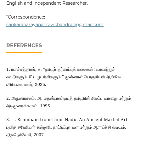
English and Independent Researcher.
*Correspondence:
sankaranarayananravichandran@gmail.com
.
REFERENCES
1. ரவிச்சந்திரன், ச. "தமிழர் தற்காப்புக் கலைகள்: வரலாற்றுச்
சுவடுகளும் மீட்பு முயற்சிகளும்." முன்னாள் பொருளியல் ஆங்கில
விரிவுரையாளர், 2026.
2. அருணாசலம், அ. தென்பாண்டியத் தமிழரின் சிலம்ப வரலாறு மற்றும்
அடிமுறைக்காலம். 1995.
3. ---. Silambam from Tamil Nadu: An Ancient Martial Art.
புனித சவேரியார் கல்லூரி, நாட்டுப்புற வள மற்றும் ஆராய்ச்சி மையம்,
திருநெல்வேலி, 2007.