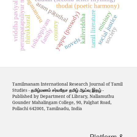
perumpatapuliyur nambi
agananuru
aram pāṭuthal
vriddha paviyal
thodai (poetic harmony)
ministry
tamil literature
yappu (prosody)
kalivriddha
social justice
thirukkural
tolkappiyam
country
society
family
novels
Tamilmanam International Research Journal of Tamil
Studies -
தமிழ்மணம் சர்வதேச தமிழ் ஆய்வு இதழ்
-
Published by Department of Library, Nallamuthu
Gounder Mahalingam College, 90, Palghat Road,
Pollachi 642001, Tamilnadu, India