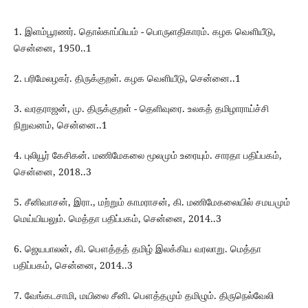
1. இளம்பூரணர். தொல்காப்பியம் - பொருளதிகாரம். கழக வெளியீடு,
சென்னை, 1950..1
2. பரிமேலழகர். திருக்குறள். கழக வெளியீடு, சென்னை..1
3. வரதராஜன், மு. திருக்குறள் - தெளிவுரை. உலகத் தமிழாராய்ச்சி
நிறுவனம், சென்னை..1
4. புலியூர் கேசிகன். மணிமேகலை மூலமும் உரையும். சாரதா பதிப்பகம்,
சென்னை, 2018..3
5. சீனிவாசன், இரா., மற்றும் காமராசன், கி. மணிமேகலையில் சமயமும்
மெய்யியலும். மெத்தா பதிப்பகம், சென்னை, 2014..3
6. ஜெயபாலன், கி. பௌத்தத் தமிழ் இலக்கிய வரலாறு. மெத்தா
பதிப்பகம், சென்னை, 2014..3
7. வேங்கடசாமி, மயிலை சீனி. பௌத்தமும் தமிழும். திருநெல்வேலி