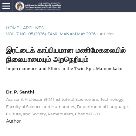
HOME
/
ARCHIVES
/
VOL. 7 NO. 05 (2026): TAMILMANAM MAY 2026
/
Articles
இரட்டைக் காப்பியமான மணிமேகலையில்
நிலையாமையும் அறநெறியும்
Impermanence and Ethics in the Twin Epic Manimekalai
Dr. P. Santhi
Assistant Professor SRM Institute of Science and Technology,
Faculty of Science and Humanities, Department of Language,
Culture, and Society, Ramapuram, Chennai - 89
Author