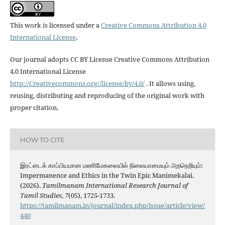
This work is licensed under a
Creative Commons Attribution 4.0
International License
.
Our journal adopts CC BY License Creative Commons Attribution
4.0 International License
http://Creativecommons.org//license/by/4.0/
. It allows using,
reusing, distributing and reproducing of the original work with
proper citation.
HOW TO CITE
இரட்டைக் காப்பியமான மணிமேகலையில் நிலையாமையும் அறநெறியும்:
Impermanence and Ethics in the Twin Epic Manimekalai.
(2026).
Tamilmanam International Research Journal of
Tamil Studies
,
7
(05), 1725-1733.
https://tamilmanam.in/journal/index.php/issue/article/view/
440