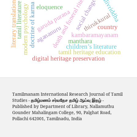
kalivriddha
death and funeral rites
social change
literary translation
tamil literature
doctrine of karma
modern psychology
eloquence
garuda purana
thirukkural
country
agananuru
kambaramayanam
manthara
children’s literature
tamil heritage education
digital heritage preservation
Tamilmanam International Research Journal of Tamil
Studies -
தமிழ்மணம் சர்வதேச தமிழ் ஆய்வு இதழ்
-
Published by Department of Library, Nallamuthu
Gounder Mahalingam College, 90, Palghat Road,
Pollachi 642001, Tamilnadu, India