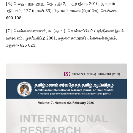
[6.] மேலது, புறநானூறு, தொகுதி-2, முதற்பதிப்பு; 2010, பூம்புகார்
பதிப்பகம், 127 (ப.எண்.63), பிரகாசம் சாலை (பிராட்வே), சென்னை –
600 108.
[7.] வெள்ளைவாரணன், க. (ஆ.உ.), தொல்காப்பியம் புறத்திணை இயல்
உரைவளம், முதற்பதிப்பு; 2001, மதுரை காமராசர் பல்கலைக்கழகம்,
மதுரை- 625 021.