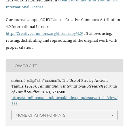
This work is licensed under a
Creative Commons Attribution 4.0
International License
.
Our journal adopts CC BY License Creative Commons Attribution
4.0 International License
http://Creativecommons.org//license/by/4.0/
. It allows using,
reusing, distributing and reproducing of the original work with
proper citation.
HOW TO CITE
பண்டைத் தமிழரின் தீ பயன்பாடு: The Use of Fire by Ancient
Tamils. (2026).
Tamilmanam International Research Journal
of Tamil Studies
,
7
(02), 573-580.
https://tamilmanam.in/journal/index.php/issue/article/view/
533
MORE CITATION FORMATS