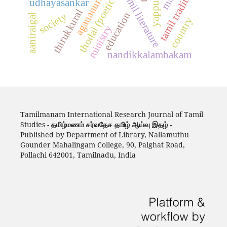
thodai (poetic harmony)
tamil tradition
tamil literature
agananuru
udhayasankar
thirukkural
education
society
aaniraigal
country
ministry
nandikkalambakam
Tamilmanam International Research Journal of Tamil
Studies -
தமிழ்மணம் சர்வதேச தமிழ் ஆய்வு இதழ்
-
Published by Department of Library, Nallamuthu
Gounder Mahalingam College, 90, Palghat Road,
Pollachi 642001, Tamilnadu, India