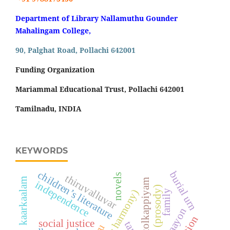
Department of Library Nallamuthu Gounder
Mahalingam College,
90, Palghat Road, Pollachi 642001
Funding Organization
Mariammal Educational Trust, Pollachi 642001
Tamilnadu, INDIA
KEYWORDS
children’s literature
burial urn
novels
thiruvalluvar
kaarkaalam
tolkappiyam
independence
yappu (prosody)
family
maayon
social justice