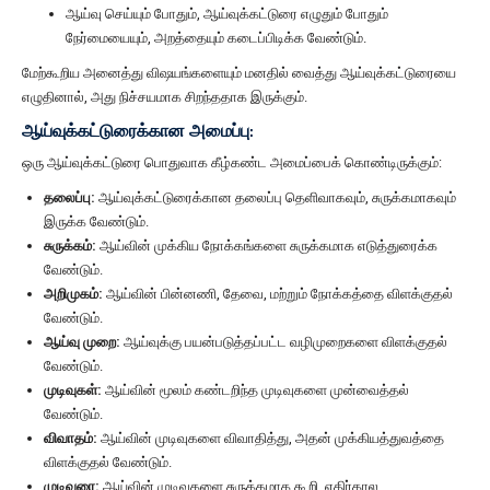
ஆய்வு செய்யும் போதும், ஆய்வுக்கட்டுரை எழுதும் போதும்
நேர்மையையும், அறத்தையும் கடைப்பிடிக்க வேண்டும்.
மேற்கூறிய அனைத்து விஷயங்களையும் மனதில் வைத்து ஆய்வுக்கட்டுரையை
எழுதினால், அது நிச்சயமாக சிறந்ததாக இருக்கும்.
ஆய்வுக்கட்டுரைக்கான அமைப்பு:
ஒரு ஆய்வுக்கட்டுரை பொதுவாக கீழ்கண்ட அமைப்பைக் கொண்டிருக்கும்:
தலைப்பு:
ஆய்வுக்கட்டுரைக்கான தலைப்பு தெளிவாகவும், சுருக்கமாகவும்
இருக்க வேண்டும்.
சுருக்கம்:
ஆய்வின் முக்கிய நோக்கங்களை சுருக்கமாக எடுத்துரைக்க
வேண்டும்.
அறிமுகம்:
ஆய்வின் பின்னணி, தேவை, மற்றும் நோக்கத்தை விளக்குதல்
வேண்டும்.
ஆய்வு முறை:
ஆய்வுக்கு பயன்படுத்தப்பட்ட வழிமுறைகளை விளக்குதல்
வேண்டும்.
முடிவுகள்:
ஆய்வின் மூலம் கண்டறிந்த முடிவுகளை முன்வைத்தல்
வேண்டும்.
விவாதம்:
ஆய்வின் முடிவுகளை விவாதித்து, அதன் முக்கியத்துவத்தை
விளக்குதல் வேண்டும்.
முடிவுரை:
ஆய்வின் முடிவுகளை சுருக்கமாக கூறி, எதிர்கால