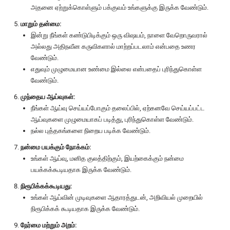
அதனை ஏற்றுக்கொள்ளும் பக்குவம் உங்களுக்கு இருக்க வேண்டும்.
மாறும் தன்மை:
இன்று நீங்கள் கண்டுபிடிக்கும் ஒரு விஷயம், நாளை வேறொருவரால்
அல்லது அதிநவீன கருவிகளால் மாற்றப்படலாம் என்பதை உணர
வேண்டும்.
எதுவும் முழுமையான உண்மை இல்லை என்பதைப் புரிந்துகொள்ள
வேண்டும்.
முந்தைய ஆய்வுகள்:
நீங்கள் ஆய்வு செய்யப்போகும் தலைப்பில், ஏற்கனவே செய்யப்பட்ட
ஆய்வுகளை முழுமையாகப் படித்து, புரிந்துகொள்ள வேண்டும்.
நல்ல புத்தகங்களை நிறைய படிக்க வேண்டும்.
நன்மை பயக்கும் நோக்கம்:
உங்கள் ஆய்வு, மனித குலத்திற்கும், இயற்கைக்கும் நன்மை
பயக்கக்கூடியதாக இருக்க வேண்டும்.
நிரூபிக்கக்கூடியது:
உங்கள் ஆய்வின் முடிவுகளை ஆதாரத்துடன், அறிவியல் முறையில்
நிரூபிக்கக் கூடியதாக இருக்க வேண்டும்.
நேர்மை மற்றும் அறம்: