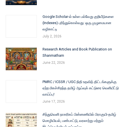
Google Scholar-ல் உள்ள பல்வேறு குறியீடுகளை
(Indexes) புரிந்துகொள்வது: ஒரு முழுமையான
வழிகாட்டி
July 2, 2026
Research Articles and Book Publication on
Shanmatham
June 22, 2026
PMRC / ICSSR / UGC நிதி உதவித் திட்டங்களுக்கு
ஏற்ற மிகச்சிறந்த தமிழ் ஆய்வுக் கட்டுரை வெளியீட்டு
வாய்ப்பு!
June 17, 2026
சிந்துவெளி நாகரிகப் பின்னணியில் பிராகுயி-தமிழ்
மொழியியல், பண்பாட்டு, வரலாற்று மற்றும்
இடப்பெயர்வியல் ஒப்பாய்வு