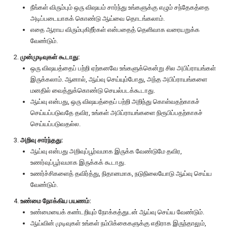
நீங்கள் விரும்பும் ஒரு விஷயம் சார்ந்து உங்களுக்கு எழும் சந்தேகத்தை
அடிப்படையாகக் கொண்டு ஆய்வை தொடங்கலாம்.
எதை ஆராய விரும்புகிறீர்கள் என்பதைத் தெளிவாக வரையறுக்க
வேண்டும்.
முன்முடிவுகள் கூடாது:
ஒரு விஷயத்தைப் பற்றி ஏற்கனவே உங்களுக்கென்று சில அபிப்ராயங்கள்
இருக்கலாம். ஆனால், ஆய்வு செய்யும்போது, அந்த அபிப்ராயங்களை
மனதில் வைத்துக்கொண்டு செயல்படக்கூடாது.
ஆய்வு என்பது, ஒரு விஷயத்தைப் பற்றி அறிந்து கொள்வதற்காகச்
செய்யப்படுவதே தவிர, உங்கள் அபிப்ராயங்களை நிரூபிப்பதற்காகச்
செய்யப்படுவதல்ல.
அறிவு சார்ந்தது:
ஆய்வு என்பது அறிவுப்பூர்வமாக இருக்க வேண்டுமே தவிர,
உணர்வுப்பூர்வமாக இருக்கக் கூடாது.
உணர்ச்சிகளைத் தவிர்த்து, நிதானமாக, நடுநிலையோடு ஆய்வு செய்ய
வேண்டும்.
உண்மை நோக்கிய பயணம்:
உண்மையைக் கண்டறியும் நோக்கத்துடன் ஆய்வு செய்ய வேண்டும்.
ஆய்வின் முடிவுகள் உங்கள் நம்பிக்கைகளுக்கு எதிராக இருந்தாலும்,