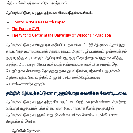
பற்றிய உங்கள் புரிதலை விரிவுபடுத்தலாம்.
ஆய்வுக்கட்டுரை எழுதுவதற்கான சில கூடுதல் வளங்கள்:
How to Write a Research Paper
The Purdue OWL
The Writing Center at the University of Wisconsin-Madison
ஆய்வுக்கட்டுரை என்பது ஒரு குறிப்பிட்ட தலைப்பைப் பற்றி ஆழமாக ஆராய்ந்து,
கண்டறிந்த உண்மைகளைத் தெளிவாகவும், ஆதாரப்பூர்வமாகவும் முன்வைக்கும்
ஒரு எழுத்து வடிவமாகும். ஆய்வு என்பது, ஒரு விஷயத்தை கூர்ந்து கவனித்து,
பகுத்து, ஆராய்ந்து, அதன் உண்மைத் தன்மையைக் கண்டறிவதாகும். இது
வெறும் தகவல்களைத் தொகுத்து தருவது மட்டுமல்ல, ஏற்கனவே இருக்கும்
அறிவை புதிய கோணத்தில் அணுகி, புதிய கண்டுபிடிப்புகளை
வெளிக்கொணர்வதாகும்.
தமிழில் ஆய்வுக்கட்டுரை எழுதும்போது கவனிக்க வேண்டியவை:
ஆய்வுக்கட்டுரை எழுதுவதற்கு சில அடிப்படை நெறிமுறைகள் உள்ளன. அவற்றை
பின்பற்றி எழுதினால், உங்கள் கட்டுரை சிறப்பானதாக இருக்கும். தமிழில்
ஆய்வுக்கட்டுரை எழுதும்போது, நீங்கள் கவனிக்க வேண்டிய முக்கியமான
விஷயங்கள் இங்கே:
ஆய்வின் நோக்கம்: