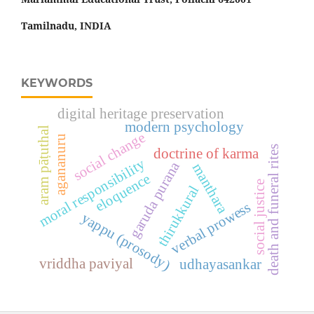
Tamilnadu, INDIA
KEYWORDS
digital heritage preservation
modern psychology
aram pāṭuthal
social change
agananuru
death and funeral rites
doctrine of karma
moral responsibility
garuda purana
manthara
eloquence
social justice
thirukkural
verbal prowess
yappu (prosody)
vriddha paviyal
udhayasankar