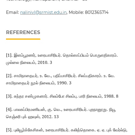
Email:
nalinivl@srmist.edu.in
, Mobile: 8012365714
REFERENCES
[1]. இளம்பூரணர், உரையாசிரியர். தொல்காப்பியம் பொருளதிகாரம்.
முல்லை நிலையம், 2010. 3
[2]. சாமிநாதையர், உ. வே., பதிப்பாசிரியர். சிலப்பதிகாரம். உ. வே.
சாமிநாதையர் நூல் நிலையம், 1990. 3
[3]. சுந்தர சண்முகனார். சிலம்போ சிலம்பு. பாரி நிலையம், 1988. 8
[4]. பாலசுப்பிரமணியன், கு. வெ., உரையாசிரியர். புறநானூறு. நியூ
செஞ்சுரி புக் ஹவுஸ், 2012. 13
[5]. புலியூர்க்கேசிகன், உரையாசிரியர். கலித்தொகை. ஏ. ஏ. புக் வேர்ல்டு,