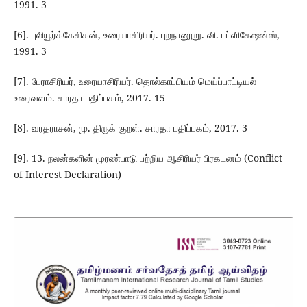
1991. 3
[6]. புலியூர்க்கேசிகன், உரையாசிரியர். புறநானூறு. வி. பப்ளிகேஷன்ஸ்,
1991. 3
[7]. பேராசிரியர், உரையாசிரியர். தொல்காப்பியம் மெய்ப்பாட்டியல்
உரைவளம். சாரதா பதிப்பகம், 2017. 15
[8]. வரதராசன், மு. திருக் குறள். சாரதா பதிப்பகம், 2017. 3
[9]. 13. நலன்களின் முரண்பாடு பற்றிய ஆசிரியர் பிரகடனம் (Conflict
of Interest Declaration)