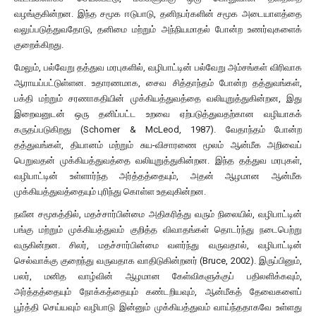
வழங்குகின்றன. இந்த சமூக ஈடுபாடு, தனிநபர்களின் சமூக அடையாளத்தை
வலுப்படுத்துவதோடு, தனிமை மற்றும் அந்நியமாதல் போன்ற உணர்வுகளைக்
குறைக்கிறது.
மேலும், பல்வேறு தத்துவ மரபுகளில், வழிபாட்டின் பல்வேறு அம்சங்கள் விரிவாக
ஆராயப்பட்டுள்ளன. உதாரணமாக, சைவ சித்தாந்தம் போன்ற தத்துவங்கள்,
பக்தி மற்றும் சரணாகதியின் முக்கியத்துவத்தை வலியுறுத்துகின்றன, இது
இறைவனுடன் ஒரு தனிப்பட்ட உறவை ஏற்படுத்துவதற்கான வழியாகக்
கருதப்படுகிறது (Schomer & McLeod, 1987). வேதாந்தம் போன்ற
தத்துவங்கள், தியானம் மற்றும் சுய-விசாரணை மூலம் ஆன்மீக அறிவைப்
பெறுவதன் முக்கியத்துவத்தை வலியுறுத்துகின்றன. இந்த தத்துவ மரபுகள்,
வழிபாட்டின் உள்ளார்ந்த அர்த்தத்தையும், அதன் ஆழமான ஆன்மீக
முக்கியத்துவத்தையும் புரிந்து கொள்ள உதவுகின்றன.
நவீன சமூகத்தில், மதச்சார்பின்மை அதிகரித்து வரும் நிலையில், வழிபாட்டின்
பங்கு மற்றும் முக்கியத்துவம் குறித்த விவாதங்கள் தொடர்ந்து நடைபெற்று
வருகின்றன. சிலர், மதச்சார்பின்மை வளர்ந்து வருவதால், வழிபாட்டின்
செல்வாக்கு குறைந்து வருவதாக வாதிடுகின்றனர் (Bruce, 2002). இருப்பினும்,
பலர், மனித வாழ்வின் ஆழமான கேள்விகளுக்குப் பதிலளிக்கவும்,
அர்த்தத்தையும் நோக்கத்தையும் கண்டறியவும், ஆன்மீகத் தேவைகளைப்
பூர்த்தி செய்யவும் வழிபாடு இன்னும் முக்கியத்துவம் வாய்ந்ததாகவே உள்ளது