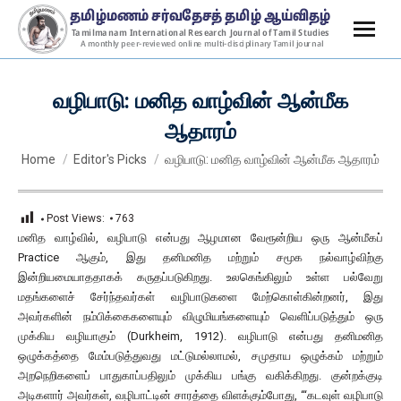
வழிபாடு: மனித வாழ்வின் ஆன்மீக
ஆதாரம்
You are here:
Home
Editor's Picks
வழிபாடு: மனித வாழ்வின் ஆன்மீக ஆதாரம்
Post Views:
763
மனித வாழ்வில், வழிபாடு என்பது ஆழமான வேரூன்றிய ஒரு ஆன்மீகப்
Practice ஆகும், இது தனிமனித மற்றும் சமூக நல்வாழ்விற்கு
இன்றியமையாததாகக் கருதப்படுகிறது. உலகெங்கிலும் உள்ள பல்வேறு
மதங்களைச் சேர்ந்தவர்கள் வழிபாடுகளை மேற்கொள்கின்றனர், இது
அவர்களின் நம்பிக்கைகளையும் விழுமியங்களையும் வெளிப்படுத்தும் ஒரு
முக்கிய வழியாகும் (Durkheim, 1912). வழிபாடு என்பது தனிமனித
ஒழுக்கத்தை மேம்படுத்துவது மட்டுமல்லாமல், சமுதாய ஒழுக்கம் மற்றும்
அறநெறிகளைப் பாதுகாப்பதிலும் முக்கிய பங்கு வகிக்கிறது. குன்றக்குடி
அடிகளார் அவர்கள், வழிபாட்டின் சாரத்தை விளக்கும்போது, “‘கடவுள் வழிபாடு