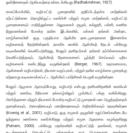
ஒன்றிணைதல் ஆகியவற்றை உள்ளடக்கியது (Radhakrishnan, 1927).
காலப்போக்கில், வழிபாட்டு முறைகளில் குறிப்பிடத்தக்க மாற்றங்கள்
ஏற்பட்டுள்ளன. தொழில்நுட்ப வளர்ச்சி மற்றும் சமூக மாற்றங்கள், வழிபாட்டு
முறைகளையும் பாதித்துள்ளன. அலுவலகச் சூழல், கல்லூரி, பள்ளி, வணிக
நிறுவனங்கள் போன்ற நவீன இடங்களில், மக்கள் தங்கள் அன்றாட
வாழ்க்கையின் ஒரு பகுதியாக ஆன்மீக நடைமுறைகளை இணைக்க
வழிகளைத் தேடுகின்றனர். நாகரீக உலகில் ஆன்மீகத் தேடல் பல்வேறு
வடிவங்களில் வெளிப்படுகிறது, மேலும் தனிநபர்கள் தங்கள் நம்பிக்கைகளை
வெளிப்படுத்தவும், ஆன்மீகத் தேவைகளைப் பூர்த்தி செய்யவும் புதிய
வழிகளைக் கண்டறிந்து வருகின்றனர் (Berger, 1967). உதாரணமாக,
ஆன்லைன் வழிபாடுகள், தியான வகுப்புகள், மற்றும் நவீன வாழ்க்கை முறைக்கு
ஏற்றவாறு வடிவமைக்கப்பட்ட ஆன்மீகப் பயிற்சிகள் பெருகி வருகின்றன.
மேலும் ஆழமாக ஆராயும்போது, வழிபாடு என்பது தனிமனிதனின் உளவியல்
மற்றும் உணர்வு ரீதியான நல்வாழ்விலும் முக்கியப் பங்கு வகிக்கிறது.
பிரார்த்தனை மற்றும் தியானம் போன்ற வழிபாட்டு முறைகள் மன அழுத்தத்தைக்
குறைக்கவும், அமைதியையும் மனநிறைவையும் அதிகரிக்கவும் உதவுகின்றன
(Koenig et al., 2001). வழிபாடு, ஒரு சமூகக் குழுவின் உறுப்பினர்களிடையே
ஒற்றுமை உணர்வை வளர்க்கிறது மற்றும் சமூக ஆதரவை வழங்குகிறது
(Putnam, 2000). பல்வேறு மதங்களின் வழிபாட்டுத் தலங்கள், சமூகக்
கூடங்களாகச் செயல்பட்டு, மக்களுக்கு ஒரு பொதுவான தளத்தை