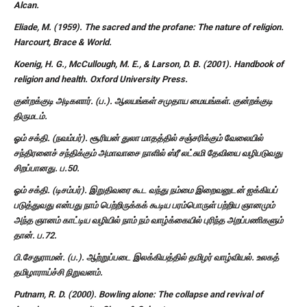
Alcan.
Eliade, M. (1959). The sacred and the profane: The nature of religion.
Harcourt, Brace & World.
Koenig, H. G., McCullough, M. E., & Larson, D. B. (2001). Handbook of
religion and health. Oxford University Press.
குன்றக்குடி அடிகளார். (ப.). ஆலயங்கள் சமுதாய மையங்கள். குன்றக்குடி
திருமடம்.
ஓம் சக்தி. (நவம்பர்). சூரியன் துலா மாதத்தில் சஞ்சரிக்கும் வேலையில்
சந்திரனைச் சந்திக்கும் அமாவாசை நாளில் ஸ்ரீ லட்சுமி தேவியை வழிபடுவது
சிறப்பானது. ப.50.
ஓம் சக்தி. (டிசம்பர்). இறுதிவரை கூட வந்து நம்மை இறைவனுடன் ஐக்கியப்
படுத்துவது என்பது நாம் பெற்றிருக்கக் கூடிய பரம்பொருள் பற்றிய ஞானமும்
அந்த ஞானம் காட்டிய வழியில் நாம் நம் வாழ்க்கையில் புரிந்த அறப்பணிகளும்
தான். ப.72.
பி.சேதுராமன். (ப.). ஆற்றுப்படை இலக்கியத்தில் தமிழர் வாழ்வியல். உலகத்
தமிழாராய்ச்சி நிறுவனம்.
Putnam, R. D. (2000). Bowling alone: The collapse and revival of