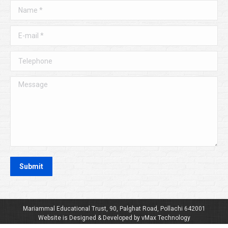
Name *
E-mail *
Telephone
Message
Submit
Mariammal Educational Trust, 90, Palghat Road, Pollachi 642001
Website is Designed & Developed by vMax Technology