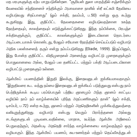
மத மரபுகளுக்கு ஏற்ப மாறுபடுகின்றன. “சூரியன் துலா மாதத்தில் சஞ்சரிக்கும்
வேலையில் சந்திரனைச் சந்திக்கும் அமாவாசை நாளில் ஸ்ரீ லட்சுமி தேவியை
வழிபடுவது சிறப்பானது” (ஓம் சக்தி, நவம்பர், ப.50) என்று ஒரு கூற்று
கூறுகிறது. இது, குறிப்பிட்ட தேவதைகளை வழிபடுவதற்கான உகந்த
நேரத்தையும், காலத்தையும் எடுத்துக்காட்டுகிறது. இந்த நம்பிக்கை, பிரபஞ்ச
சக்திகளுக்கும், குறிப்பிட்ட காலங்களுக்கும் இடையிலான தொடர்பை
அடிப்படையாகக் கொண்டது, மேலும் சரியான நேரத்தில் செய்யப்படும் வழிபாடு
அதிக பலன்களைத் தரும் என்று நம்பப்படுகிறது (Eliade, 1959). இருப்பினும்,
இது போன்ற குறிப்பிட்ட விதிமுறைகள் அனைத்து வழிபாட்டு முறைகளுக்கும்
பொதுவானவை அல்ல, மேலும் பல தனிப்பட்ட மற்றும் பக்தி அடிப்படையிலான
வழிபாட்டு முறைகளும் உள்ளன.
ஆன்மீகப் பயணத்தின் இறுதி இலக்கு, இறைவனுடன் ஐக்கியமாவதாகும்.
“இறுதிவரை கூட வந்து நம்மை இறைவனுடன் ஐக்கியப் படுத்துவது என்பது நாம்
பெற்றிருக்கக் கூடிய பரம்பொருள் பற்றிய ஞானமும் அந்த ஞானம் காட்டிய
வழியில் நாம் நம் வாழ்க்கையில் புரிந்த அறப்பணிகளும் தான்” (ஓம் சக்தி,
டிசம்பர், ப.72) என்ற கூற்று, ஞானம் மற்றும் அறநெறிகளின் முக்கியத்துவத்தை
வலியுறுத்துகிறது. வழிபாடு என்பது வெறும் பிரார்த்தனை அல்லது
சடங்குகளுடன் முடிவடைவதில்லை, மாறாக, உயர்ந்த ஆன்மீக அறிவைப்
பெறுவதற்கும், அதன்படி அறநெறி சார்ந்த வாழ்க்கையை வாழ்வதற்கும் ஒரு
வழியாகும். இந்த ஆன்மீகப் பயணம், சுய-உணர்தல் மற்றும் தெய்வீகத்துடன்