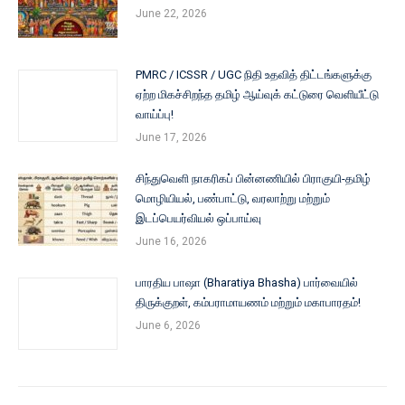
June 22, 2026
PMRC / ICSSR / UGC நிதி உதவித் திட்டங்களுக்கு
ஏற்ற மிகச்சிறந்த தமிழ் ஆய்வுக் கட்டுரை வெளியீட்டு
வாய்ப்பு!
June 17, 2026
சிந்துவெளி நாகரிகப் பின்னணியில் பிராகுயி-தமிழ்
மொழியியல், பண்பாட்டு, வரலாற்று மற்றும்
இடப்பெயர்வியல் ஒப்பாய்வு
June 16, 2026
பாரதிய பாஷா (Bharatiya Bhasha) பார்வையில்
திருக்குறள், கம்பராமாயணம் மற்றும் மகாபாரதம்!
June 6, 2026