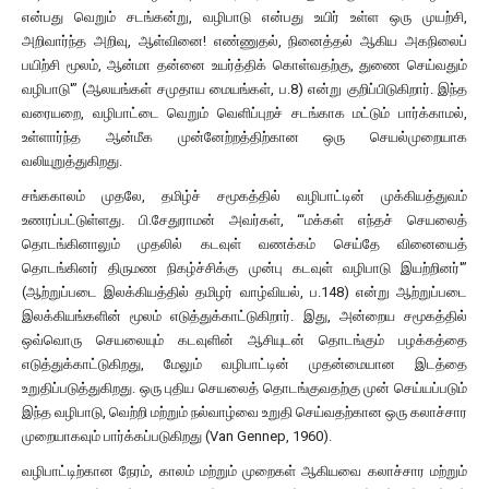
என்பது வெறும் சடங்கன்று, வழிபாடு என்பது உயிர் உள்ள ஒரு முயற்சி,
அறிவார்ந்த அறிவு, ஆள்வினை! எண்ணுதல், நினைத்தல் ஆகிய அகநிலைப்
பயிற்சி மூலம், ஆன்மா தன்னை உயர்த்திக் கொள்வதற்கு, துணை செய்வதும்
வழிபாடு'” (ஆலயங்கள் சமுதாய மையங்கள், ப.8) என்று குறிப்பிடுகிறார். இந்த
வரையறை, வழிபாட்டை வெறும் வெளிப்புறச் சடங்காக மட்டும் பார்க்காமல்,
உள்ளார்ந்த ஆன்மீக முன்னேற்றத்திற்கான ஒரு செயல்முறையாக
வலியுறுத்துகிறது.
சங்ககாலம் முதலே, தமிழ்ச் சமூகத்தில் வழிபாட்டின் முக்கியத்துவம்
உணரப்பட்டுள்ளது. பி.சேதுராமன் அவர்கள், “‘மக்கள் எந்தச் செயலைத்
தொடங்கினாலும் முதலில் கடவுள் வணக்கம் செய்தே வினையைத்
தொடங்கினர் திருமண நிகழ்ச்சிக்கு முன்பு கடவுள் வழிபாடு இயற்றினர்'”
(ஆற்றுப்படை இலக்கியத்தில் தமிழர் வாழ்வியல், ப.148) என்று ஆற்றுப்படை
இலக்கியங்களின் மூலம் எடுத்துக்காட்டுகிறார். இது, அன்றைய சமூகத்தில்
ஒவ்வொரு செயலையும் கடவுளின் ஆசியுடன் தொடங்கும் பழக்கத்தை
எடுத்துக்காட்டுகிறது, மேலும் வழிபாட்டின் முதன்மையான இடத்தை
உறுதிப்படுத்துகிறது. ஒரு புதிய செயலைத் தொடங்குவதற்கு முன் செய்யப்படும்
இந்த வழிபாடு, வெற்றி மற்றும் நல்வாழ்வை உறுதி செய்வதற்கான ஒரு கலாச்சார
முறையாகவும் பார்க்கப்படுகிறது (Van Gennep, 1960).
வழிபாட்டிற்கான நேரம், காலம் மற்றும் முறைகள் ஆகியவை கலாச்சார மற்றும்