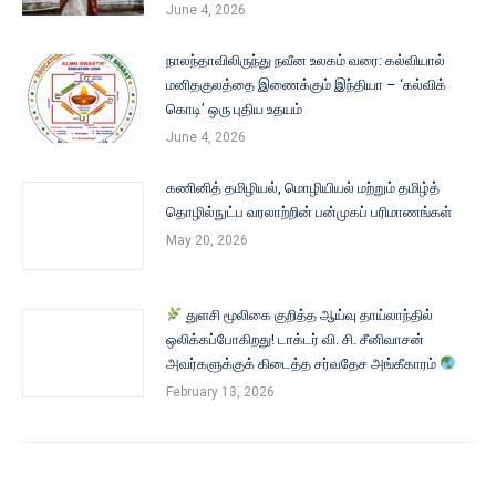
June 4, 2026
நாலந்தாவிலிருந்து நவீன உலகம் வரை: கல்வியால்
மனிதகுலத்தை இணைக்கும் இந்தியா – ‘கல்விக்
கொடி’ ஒரு புதிய உதயம்
June 4, 2026
கணினித் தமிழியல், மொழியியல் மற்றும் தமிழ்த்
தொழில்நுட்ப வரலாற்றின் பன்முகப் பரிமாணங்கள்
May 20, 2026
துளசி மூலிகை குறித்த ஆய்வு தாய்லாந்தில்
ஒலிக்கப்போகிறது! டாக்டர் வி. சி. சீனிவாசன்
அவர்களுக்குக் கிடைத்த சர்வதேச அங்கீகாரம்
February 13, 2026