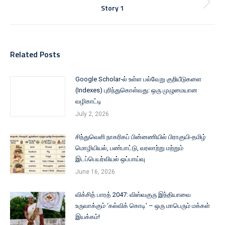
Story 1
Related Posts
Google Scholar-ல் உள்ள பல்வேறு குறியீடுகளை
(Indexes) புரிந்துகொள்வது: ஒரு முழுமையான
வழிகாட்டி
July 2, 2026
சிந்துவெளி நாகரிகப் பின்னணியில் பிராகுயி-தமிழ்
மொழியியல், பண்பாட்டு, வரலாற்று மற்றும்
இடப்பெயர்வியல் ஒப்பாய்வு
June 16, 2026
விக்சித் பாரத் 2047: விஸ்வகுரு இந்தியாவை
உருவாக்கும் ‘கல்விக் கொடி’ – ஒரு மாபெரும் மக்கள்
இயக்கம்!