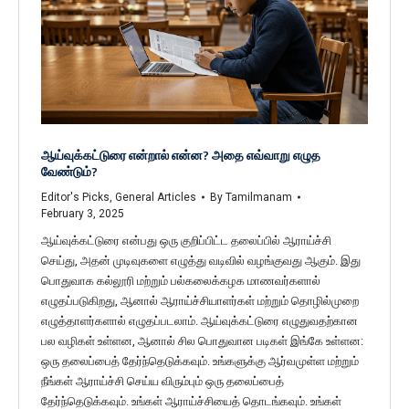
ஆய்வுக்கட்டுரை என்றால் என்ன? அதை எவ்வாறு எழுத
வேண்டும்?
Editor's Picks
,
General Articles
By
Tamilmanam
February 3, 2025
ஆய்வுக்கட்டுரை என்பது ஒரு குறிப்பிட்ட தலைப்பில் ஆராய்ச்சி
செய்து, அதன் முடிவுகளை எழுத்து வடிவில் வழங்குவது ஆகும். இது
பொதுவாக கல்லூரி மற்றும் பல்கலைக்கழக மாணவர்களால்
எழுதப்படுகிறது, ஆனால் ஆராய்ச்சியாளர்கள் மற்றும் தொழில்முறை
எழுத்தாளர்களால் எழுதப்படலாம். ஆய்வுக்கட்டுரை எழுதுவதற்கான
பல வழிகள் உள்ளன, ஆனால் சில பொதுவான படிகள் இங்கே உள்ளன:
ஒரு தலைப்பைத் தேர்ந்தெடுக்கவும். உங்களுக்கு ஆர்வமுள்ள மற்றும்
நீங்கள் ஆராய்ச்சி செய்ய விரும்பும் ஒரு தலைப்பைத்
தேர்ந்தெடுக்கவும். உங்கள் ஆராய்ச்சியைத் தொடங்கவும். உங்கள்