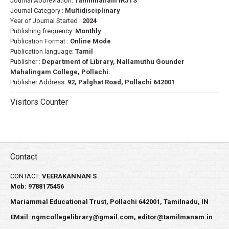
Journal Abbreviation:
Tamilmanam IRJTS
Journal Category :
Multidisciplinary
Year of Journal Started :
2024
Publishing frequency:
Monthly
Publication Format :
Online Mode
Publication language:
Tamil
Publisher :
Department of Library, Nallamuthu Gounder
Mahalingam College, Pollachi.
Publisher Address:
92, Palghat Road, Pollachi 642001
Visitors Counter
Contact
CONTACT:
VEERAKANNAN S
Mob: 9788175456
Mariammal Educational Trust, Pollachi 642001, Tamilnadu, IN
EMail:
ngmcollegelibrary@gmail.com
,
editor@tamilmanam.in