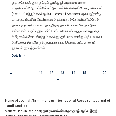
ஒரு ஸ்கோபஸ் ஜர்னலுக்கும் ஐஎஸ்ஐ ஜர்னலுக்கும் என்ன
வித்தியாசம்? ஆராய்ச்சிக் கட்டுரைகள் வெளியிடும்போது, ஸ்கோபஸ்
(Scopus) மற்றும் ஐஎஸ்ஐ (ISI – Web of Science) ஆகிய இரண்டு
தரவுத்தளங்களின் பெயர்களை அடிக்கடி நாம் கேள்விப்படுகிறோம்.
இவை இரண்டும் என்ன, இவற்றிற்கு இடையேயான வேறுபாடுகள்
என்ன என்பதைப் பற்றிப் பார்ப்போம். ஸ்கோபஸ் மற்றும் ஐஎஸ்ஐ: ஒரு
அறிமுகம் ஸ்கோபஸ் மற்றும் ஐஎஸ்ஐ (குறிப்பாக ஐஎஸ்ஐ அறிவு வலை)
ஆகியவை வெவ்வேறு நிறுவனங்களால் இயக்கப்படும் இரண்டு
நூலியல் தரவுத்தளங்கள்.…
Details
←
1
…
11
12
13
14
15
…
20
→
Name of Journal :
Tamilmanam International Research Journal of
Tamil Studies
Variant Title (In Regional)
தமிழ்மணம் சர்வதேச தமிழ் ஆய்வு இதழ்