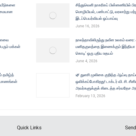
றியீடுகளை
சிந்துவெளி நாகரிகப் பின்னணியில் பிர
ழுமையான
மொழியியல், பண்பாட்டு, வரலாற்று மற்ற
இடப்பெயர்வியல் ஒப்பாய்வு
June 16, 2026
தியாவை
நாலந்தாவிலிருந்து நவீன உலகம் வரை:
ெரும் மக்கள்
மனிதகுலத்தை இணைக்கும் இந்தியா –
கொடி’ ஒரு புதிய உதயம்
June 4, 2026
் தமிழ்த்
🌿 துளசி மூலிகை குறித்த ஆய்வு தாய்
ரிமாணங்கள்
ஒலிக்கப்போகிறது! டாக்டர் வி. சி. சீ
அவர்களுக்குக் கிடைத்த சர்வதேச அங
February 13, 2026
Quick Links
Send