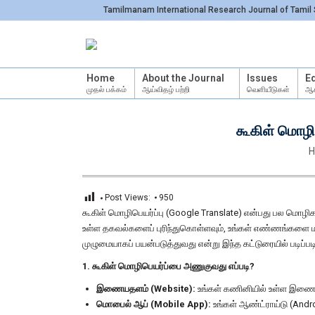
Tamilmanam International Research Journal of Tamil 
Home
About the Journal
Issues
Ed
முதல் பக்கம்
ஆய்விதழ் பற்றி
வெளியீடுகள்
ஆச
கூகிள் மொழிப
Y
H
Post Views:
950
கூகிள் மொழிபெயர்ப்பு (Google Translate) என்பது பல மொழ
உள்ள தகவல்களைப் புரிந்துகொள்ளவும், உங்கள் எண்ணங்களை மற்றவ
முழுமையாகப் பயன்படுத்துவது என்று இந்த கட்டுரையில் படிப்பட
1. கூகிள் மொழிபெயர்ப்பை அணுகுவது எப்படி?
இணையதளம் (Website):
உங்கள் கணினியில் உள்ள இணைய
மொபைல் ஆப் (Mobile App):
உங்கள் ஆண்ட்ராய்டு (And