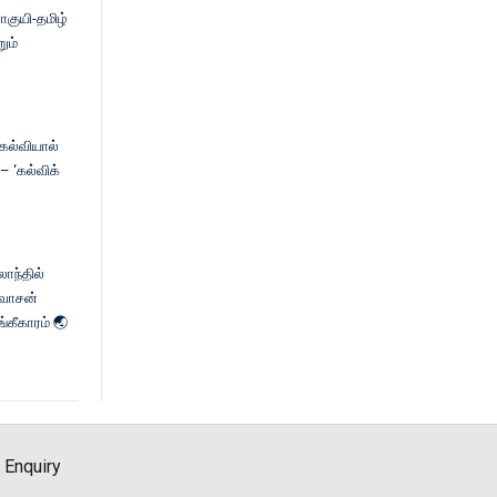
ாகுயி-தமிழ்
ும்
 கல்வியால்
 ‘கல்விக்
லாந்தில்
னிவாசன்
்கீகாரம் 🌏
 Enquiry