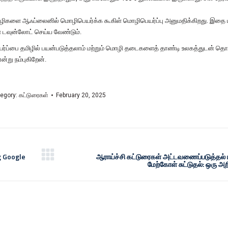
மொழிகளை ஆஃப்லைனில் மொழிபெயர்க்க கூகிள் மொழிபெயர்ப்பு அனுமதிக்கிறது. இதை 
டவுன்லோட் செய்ய வேண்டும்.
யர்ப்பை தமிழில் பயன்படுத்தலாம் மற்றும் மொழி தடைகளைத் தாண்டி உலகத்துடன் தொட
்று நம்புகிறேன்.
egory:
கட்டுரைகள்
February 20, 2025
g Google
ஆராய்ச்சி கட்டுரைகள் அட்டவணைப்படுத்தல் ம
மேற்கோள் சுட்டுதல்: ஒரு அற