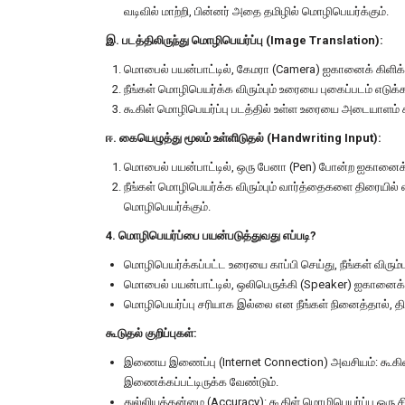
வடிவில் மாற்றி, பின்னர் அதை தமிழில் மொழிபெயர்க்கும்.
இ. படத்திலிருந்து மொழிபெயர்ப்பு (Image Translation):
மொபைல் பயன்பாட்டில், கேமரா (Camera) ஐகானைக் கிளிக் 
நீங்கள் மொழிபெயர்க்க விரும்பும் உரையை புகைப்படம் எடுக
கூகிள் மொழிபெயர்ப்பு படத்தில் உள்ள உரையை அடையாளம் 
ஈ. கையெழுத்து மூலம் உள்ளிடுதல் (Handwriting Input):
மொபைல் பயன்பாட்டில், ஒரு பேனா (Pen) போன்ற ஐகானைக் க
நீங்கள் மொழிபெயர்க்க விரும்பும் வார்த்தைகளை திரையில
மொழிபெயர்க்கும்.
4. மொழிபெயர்ப்பை பயன்படுத்துவது எப்படி?
மொழிபெயர்க்கப்பட்ட உரையை காப்பி செய்து, நீங்கள் விரும்ப
மொபைல் பயன்பாட்டில், ஒலிபெருக்கி (Speaker) ஐகானைக்
மொழிபெயர்ப்பு சரியாக இல்லை என நீங்கள் நினைத்தால், திர
கூடுதல் குறிப்புகள்:
இணைய இணைப்பு (Internet Connection) அவசியம்: கூகிள
இணைக்கப்பட்டிருக்க வேண்டும்.
துல்லியத்தன்மை (Accuracy): கூகிள் மொழிபெயர்ப்பு ஒரு ச