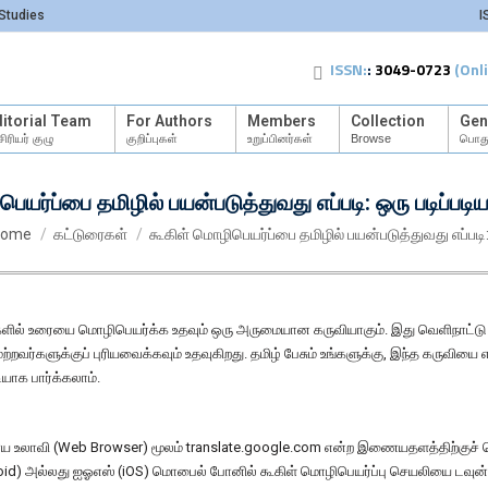
Studies
I
ISSN:
:
3049-0723
(Onl
itorial Team
For Authors
Members
Collection
Gen
ிரியர் குழு
குறிப்புகள்
உறுப்பினர்கள்
Browse
பொது
ெயர்ப்பை தமிழில் பயன்படுத்துவது எப்படி: ஒரு படிப்படி
ou are here:
ome
கட்டுரைகள்
கூகிள் மொழிபெயர்ப்பை தமிழில் பயன்படுத்துவது எப்படி
ிகளில் உரையை மொழிபெயர்க்க உதவும் ஒரு அருமையான கருவியாகும். இது வெளிநாட்டு
ர்களுக்குப் புரியவைக்கவும் உதவுகிறது. தமிழ் பேசும் உங்களுக்கு, இந்த கருவியை எ
ியாக பார்க்கலாம்.
 உலாவி (Web Browser) மூலம் translate.google.com என்ற இணையதளத்திற்குச் ச
roid) அல்லது ஐஓஎஸ் (iOS) மொபைல் போனில் கூகிள் மொழிபெயர்ப்பு செயலியை டவுன