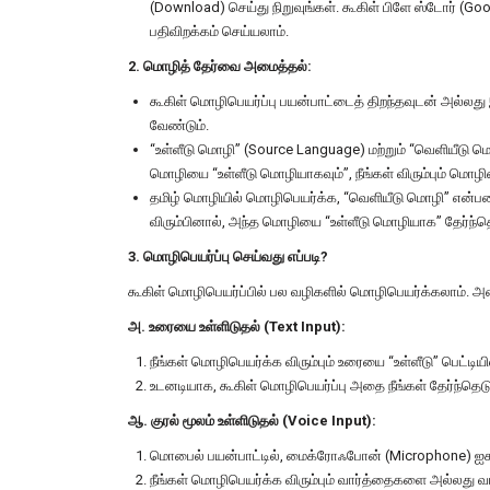
(Download) செய்து நிறுவுங்கள். கூகிள் பிளே ஸ்டோர் (G
பதிவிறக்கம் செய்யலாம்.
2. மொழித் தேர்வை அமைத்தல்:
கூகிள் மொழிபெயர்ப்பு பயன்பாட்டைத் திறந்தவுடன் அல்லத
வேண்டும்.
“உள்ளீடு மொழி” (Source Language) மற்றும் “வெளியீடு மொ
மொழியை “உள்ளீடு மொழியாகவும்”, நீங்கள் விரும்பும் மொழி
தமிழ் மொழியில் மொழிபெயர்க்க, “வெளியீடு மொழி” என்பதை 
விரும்பினால், அந்த மொழியை “உள்ளீடு மொழியாக” தேர்ந்தெ
3. மொழிபெயர்ப்பு செய்வது எப்படி?
கூகிள் மொழிபெயர்ப்பில் பல வழிகளில் மொழிபெயர்க்கலாம். அ
அ. உரையை உள்ளிடுதல் (Text Input):
நீங்கள் மொழிபெயர்க்க விரும்பும் உரையை “உள்ளீடு” பெட்டியி
உடனடியாக, கூகிள் மொழிபெயர்ப்பு அதை நீங்கள் தேர்ந்தெடுத
ஆ. குரல் மூலம் உள்ளிடுதல் (Voice Input):
மொபைல் பயன்பாட்டில், மைக்ரோஃபோன் (Microphone) ஐகா
நீங்கள் மொழிபெயர்க்க விரும்பும் வார்த்தைகளை அல்லது 