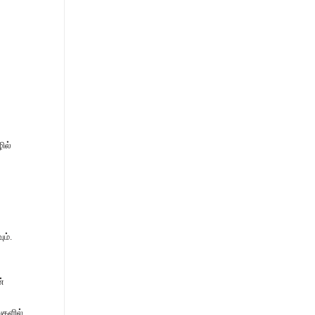
ில்
ம்.
்
்களில்,