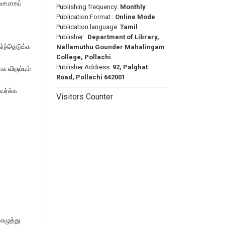
லவசமாகப்
Publishing frequency:
Monthly
Publication Format :
Online Mode
Publication language:
Tamil
Publisher :
Department of Library,
ர்ந்தெடுக்க
Nallamuthu Gounder Mahalingam
College, Pollachi.
Publisher Address:
92, Palghat
 விரும்பும்
Road, Pollachi 642001
யர்க்க
Visitors Counter
எழுத்து