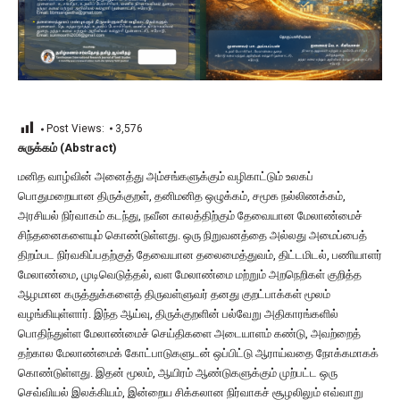
Post Views:
3,576
சுருக்கம் (Abstract)
மனித வாழ்வின் அனைத்து அம்சங்களுக்கும் வழிகாட்டும் உலகப்
பொதுமறையான திருக்குறள், தனிமனித ஒழுக்கம், சமூக நல்லிணக்கம்,
அரசியல் நிர்வாகம் கடந்து, நவீன காலத்திற்கும் தேவையான மேலாண்மைச்
சிந்தனைகளையும் கொண்டுள்ளது. ஒரு நிறுவனத்தை அல்லது அமைப்பைத்
திறம்பட நிர்வகிப்பதற்குத் தேவையான தலைமைத்துவம், திட்டமிடல், பணியாளர்
மேலாண்மை, முடிவெடுத்தல், வள மேலாண்மை மற்றும் அறநெறிகள் குறித்த
ஆழமான கருத்துக்களைத் திருவள்ளுவர் தனது குறட்பாக்கள் மூலம்
வழங்கியுள்ளார். இந்த ஆய்வு, திருக்குறளின் பல்வேறு அதிகாரங்களில்
பொதிந்துள்ள மேலாண்மைச் செய்திகளை அடையாளம் கண்டு, அவற்றைத்
தற்கால மேலாண்மைக் கோட்பாடுகளுடன் ஒப்பிட்டு ஆராய்வதை நோக்கமாகக்
கொண்டுள்ளது. இதன் மூலம், ஆயிரம் ஆண்டுகளுக்கும் முற்பட்ட ஒரு
செவ்வியல் இலக்கியம், இன்றைய சிக்கலான நிர்வாகச் சூழலிலும் எவ்வாறு