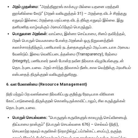
அறம் முதன்மை:
“அறத்தினூஉங் காக்கமு மில்லை யதனை மறத்தலி
னூங்கில்லை கேடு” (அறன் வலியுறுத்தல் 31) – அறத்தை விடச் சிறந்தது
எதுவும் இல்லை; அறத்தை மறப்பதை விடத் தீங்கு எதுவும் இல்லை. இது
தனிமனித வாழ்வுக்கும் அமைப்பிற்கும் பொருந்தும்.
பொதுவான அறங்கள்:
வாய்மை, இன்னா செய்யாமை, சினம் தவிர்த்தல்,
பிறன் பொருள் வெஃகாமை போன்ற அறங்கள் ஒரு நிறுவனத்தின்
கலாச்சாரத்திற்கும், பணியாளர் நடத்தைகளுக்கும் அடிப்படையாக அமைய
வேண்டும். இவை வெளிப்படைத்தன்மை (Transparency), நேர்மை
(Integrity), பணியாளர் நலன் போன்ற நவீன நிர்வாக விழுமியங்களுடன்
தொடர்புடையவை. அறம் சார்ந்த நிர்வாகம் நீண்டகால வெற்றிக்கு அவசியம்
என்பதைத் திருக்குறள் வலியுறுத்துகிறது.
6. வள மேலாண்மை (Resource Management)
நிதி மற்றும் பிற வளங்களை நிர்வகிப்பது குறித்து நேரடியாக விரிவான
கோட்பாடுகளைத் திருக்குறள் கொண்டிருக்காவிட்டாலும், சில கருத்துக்கள்
தொடர்புடையவை.
பொருள் செயல்வகை:
“பொருளுங் கருவிகளுங் காலமுஞ் செய்வினையுந்
திய்யாமை நான்கும்” (பொருள் செயல்வகை 676) – செல்வம் (நிதி),
செயலாற்ற உதவும் கருவிகள் (தொழில்நுட்பம்/உள்கட்டமைப்பு), தகுந்த
காலம் (நேரம்), மேற்கொள்ளும் செயல் என நான்கையும் நன்கு ஆராய்ந்து