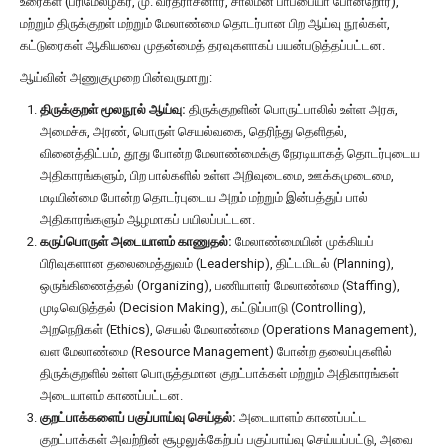
உரைகள் (பரிமேலழகர், மு. வரதராசனார், சாலமன் பாப்பையா போன்றோர்),
மற்றும் திருக்குறள் மற்றும் மேலாண்மை தொடர்பான பிற ஆய்வு நூல்கள்,
கட்டுரைகள் ஆகியவை முதன்மைத் தரவுகளாகப் பயன்படுத்தப்பட்டன.
ஆய்வின் அணுகுமுறை பின்வருமாறு:
திருக்குறள் மூலநூல் ஆய்வு:
திருக்குறளின் பொருட்பாலில் உள்ள அரசு,
அமைச்சு, அரண், பொருள் செயல்வகை, தெரிந்து தெளிதல்,
வினைத்திட்பம், தூது போன்ற மேலாண்மைக்கு நேரடியாகத் தொடர்புடைய
அதிகாரங்களும், பிற பால்களில் உள்ள அறிவுடைமை, ஊக்கமுடைமை,
மடியின்மை போன்ற தொடர்புடைய அறம் மற்றும் இன்பத்துப் பால்
அதிகாரங்களும் ஆழமாகப் பயிலப்பட்டன.
கருப்பொருள் அடையாளம் காணுதல்:
மேலாண்மையின் முக்கியப்
பிரிவுகளான தலைமைத்துவம் (Leadership), திட்டமிடல் (Planning),
ஒருங்கிணைத்தல் (Organizing), பணியாளர் மேலாண்மை (Staffing),
முடிவெடுத்தல் (Decision Making), கட்டுப்பாடு (Controlling),
அறநெறிகள் (Ethics), செயல் மேலாண்மை (Operations Management),
வள மேலாண்மை (Resource Management) போன்ற தலைப்புகளில்
திருக்குறளில் உள்ள பொருத்தமான குறட்பாக்கள் மற்றும் அதிகாரங்கள்
அடையாளம் காணப்பட்டன.
குறட்பாக்களைப் பகுப்பாய்வு செய்தல்:
அடையாளம் காணப்பட்ட
குறட்பாக்கள் அவற்றின் சூழலுக்கேற்பப் பகுப்பாய்வு செய்யப்பட்டு, அவை