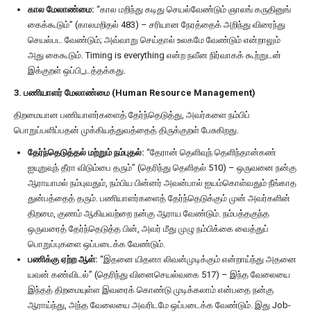
கால மேலாண்மை:
“கால மறிந்து கடிது செயல்வேண்டும் ஞாலங் கருதினுங்
கைக்கூடும்” (காலமறிதல் 483) – சரியான நேரத்தைக் அறிந்து விரைந்து
செயல்பட வேண்டும்; அவ்வாறு செய்தால் உலகமே வேண்டும் என்றாலும்
அது கைகூடும். Timing is everything என்ற நவீன நிர்வாகக் கூற்றுடன்
இக்குறள் ஒப்பி_டத்தக்கது.
3. பணியாளர் மேலாண்மை (Human Resource Management)
திறமையான பணியாளர்களைத் தேர்ந்தெடுத்து, அவர்களை நம்பிப்
பொறுப்பளிப்பதன் முக்கியத்துவத்தைத் திருக்குறள் பேசுகிறது.
தேர்ந்தெடுத்தல் மற்றும் நம்புதல்:
“தேரான் தெளிவுந் தெளிந்தான்கண்
ஐயுறுவுந் தீரா விடும்பை தரும்” (தெரிந்து தெளிதல் 510) – ஒருவனை நன்கு
ஆராயாமல் நம்புவதும், நம்பிய பின்னர் அவன்பால் ஐயம்கொள்வதும் நீங்காத
துன்பத்தைத் தரும். பணியாளர்களைத் தேர்ந்தெடுக்கும் முன் அவர்களின்
திறமை, குணம் ஆகியவற்றை நன்கு ஆராய வேண்டும். நம்பத்தகுந்த
ஒருவரைத் தேர்ந்தெடுத்த பின், அவர் மீது முழு நம்பிக்கை வைத்துப்
பொறுப்புகளை ஒப்படைக்க வேண்டும்.
பணிக்கு ஏற்ற ஆள்:
“இதனை யிதனா லிவன்முடிக்கும் என்றாய்ந்து அதனை
யவன் கண்விடல்” (தெரிந்து வினைசெயல்வகை 517) – இந்த வேலையை
இந்தத் திறமையுள்ள இவரைக் கொண்டு முடிக்கலாம் என்பதை நன்கு
ஆராய்ந்து, அந்த வேலையை அவரிடமே ஒப்படைக்க வேண்டும். இது Job-