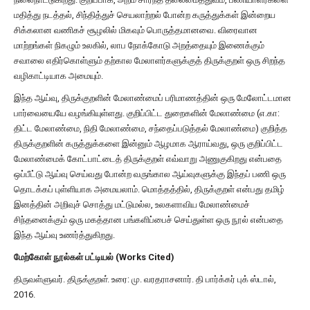
மதித்து நடத்தல், சிந்தித்துச் செயலாற்றல் போன்ற கருத்துக்கள் இன்றைய
சிக்கலான வணிகச் சூழலில் மிகவும் பொருத்தமானவை. விரைவான
மாற்றங்கள் நிகழும் உலகில், லாப நோக்கோடு அறத்தையும் இணைக்கும்
சவாலை எதிர்கொள்ளும் தற்கால மேலாளர்களுக்குத் திருக்குறள் ஒரு சிறந்த
வழிகாட்டியாக அமையும்.
இந்த ஆய்வு, திருக்குறளின் மேலாண்மைப் பரிமாணத்தின் ஒரு மேலோட்டமான
பார்வையையே வழங்கியுள்ளது. குறிப்பிட்ட துறைகளின் மேலாண்மை (எ.கா:
திட்ட மேலாண்மை, நிதி மேலாண்மை, சந்தைப்படுத்தல் மேலாண்மை) குறித்த
திருக்குறளின் கருத்துக்களை இன்னும் ஆழமாக ஆராய்வது, ஒரு குறிப்பிட்ட
மேலாண்மைக் கோட்பாட்டைத் திருக்குறள் எவ்வாறு அணுகுகிறது என்பதை
ஒப்பீட்டு ஆய்வு செய்வது போன்ற வருங்கால ஆய்வுகளுக்கு இந்தப் பணி ஒரு
தொடக்கப் புள்ளியாக அமையலாம். மொத்தத்தில், திருக்குறள் என்பது தமிழ்
இனத்தின் அறிவுச் சொத்து மட்டுமல்ல, உலகளாவிய மேலாண்மைச்
சிந்தனைக்கும் ஒரு மகத்தான பங்களிப்பைச் செய்துள்ள ஒரு நூல் என்பதை
இந்த ஆய்வு உணர்த்துகிறது.
மேற்கோள் நூல்கள் பட்டியல் (Works Cited)
திருவள்ளுவர்.
திருக்குறள்
. உரை: மு. வரதராசனார். தி பார்க்கர் புக் ஸ்டால்,
2016.