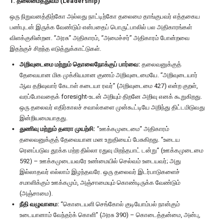
1. தலைமைத்துவம் (Leadership)
ஒரு நிறுவனத்திற்கோ அல்லது நாட்டிற்கோ தலைமை தாங்குபவர் எத்தகைய
பண்புடன் இருக்க வேண்டும் என்பதைப் பொருட்பாலில் பல அதிகாரங்கள்
விளக்குகின்றன. “அரசு” அதிகாரம், “அமைச்சர்” அதிகாரம் போன்றவை
இதற்குச் சிறந்த எடுத்துக்காட்டுகள்.
அறிவுடைமை மற்றும் தொலைநோக்குப் பார்வை:
தலைவனுக்குத்
தேவையான மிக முக்கியமான குணம் அறிவுடைமையே. “அறிவுடையார்
ஆவ தறிவுவார் கேடாள் கடையா ரவர்” (அறிவுடைமை 427) என்ற குறள்,
வரப்போவதைக் foresight-உடன் அறியும் திறனே அறிவு எனக் கூறுகிறது.
ஒரு தலைவர் எதிர்காலச் சவால்களை முன்கூட்டியே அறிந்து திட்டமிடுவது
இன்றியமையாதது.
துணிவு மற்றும் தளரா முயற்சி:
“ஊக்கமுடைமை” அதிகாரம்
தலைவனுக்குத் தேவையான மன உறுதியைப் பேசுகிறது. “உடைய
ரெனப்படுவ தூக்க மற்ற தில்லா ரதுவு மிறந்தபாட் டன்று” (ஊக்கமுடைமை
592) – ஊக்கமுடையவரே உண்மையில் செல்வம் உடையவர்; அது
இல்லாதவர் எல்லாம் இழந்தவரே. ஒரு தலைவர் இடர்பாடுகளைச்
சமாளிக்கும் ஊக்கமும், அஞ்சாமையும் கொண்டிருக்க வேண்டும்
(அஞ்சாமை).
நீதி வழுவாமை:
“கொடையளி செங்கோல் குடியோம்பல் நான்கும்
உடையானாம் வேந்தர்க் கொளி” (அரசு 390) – கொடைத்தன்மை, அன்பு,