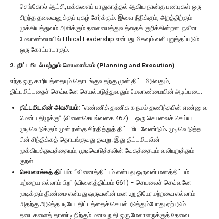
செங்கோல் ஆட்சி, மக்களைப் பாதுகாத்தல் ஆகிய நான்கு பண்புகள் ஒரு
சிறந்த தலைவனுக்குப் புகழ் சேர்க்கும். இவை நீதிக்கும், அறத்திற்கும்
முக்கியத்துவம் அளிக்கும் தலைமைத்துவத்தைக் குறிக்கின்றன. நவீன
மேலாண்மையில் Ethical Leadership என்பது மிகவும் வலியுறுத்தப்படும்
ஒரு கோட்பாடாகும்.
2. திட்டமிடல் மற்றும் செயலாக்கம் (Planning and Execution)
எந்த ஒரு காரியத்தையும் தொடங்குவதற்கு முன் திட்டமிடுவதும்,
திட்டமிட்டதைச் செவ்வனே செயல்படுத்துவதும் மேலாண்மையின் அடிப்படை.
திட்டமிடலின் அவசியம்:
“எண்ணித் துணிக கருமம் துணிந்தபின் எண்ணுவ
மென்ப திழுக்கு” (வினைசெயல்வகை 467) – ஒரு செயலைச் செய்ய
முடிவெடுக்கும் முன் நன்கு சிந்தித்துத் திட்டமிட வேண்டும்; முடிவெடுத்த
பின் சிந்திக்கத் தொடங்குவது தவறு. இது திட்டமிடலின்
முக்கியத்துவத்தையும், முடிவெடுத்தலின் வேகத்தையும் வலியுறுத்தும்
குறள்.
செயலாக்கத் திட்பம்:
“வினைத்திட்பம் என்பது ஒருவன் மனத்திட்பம்
மற்றைய எல்லாம் பிற” (வினைத்திட்பம் 661) – செயலைச் செவ்வனே
முடிக்கும் திண்மை என்பது ஒருவனின் மன உறுதியே; மற்றவை எல்லாம்
அதற்கு அடுத்தபடியே. திட்டத்தைச் செயல்படுத்தும்போது ஏற்படும்
தடைகளைத் தாண்டி நிற்கும் மனவுறுதி ஒரு மேலாளருக்குத் தேவை.