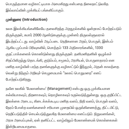
பொருத்தமான வழிகாட்டியாக அமைகிறது என்பதை நிலைநாட்டுவதே
இவ்வாய்வின் முக்கியப் பங்களிப்பாகும்.
முன்னுரை (Introduction)
உலக இலக்கியங்களிலேயே தலைசிறந்த அறநூல்களில் ஒன்றாகப் போற்றப்படும்
திருக்குறள், சுமார் 2000 ஆண்டுகளுக்கு முன்னர் திருவள்ளுவரால்
இயற்றப்பட்டது. வாழ்வின் அடிப்படை நெறிகளான அறம், பொருள், இன்பம்
ஆகிய முப்பால் பிரிவுகளில், மொத்தம் 133 அதிகாரங்களில், 1330
குறட்பாக்களைக் கொண்டுள்ளது திருக்குறள். தனிமனிதனின் ஒழுக்கச்
சிறப்பிலிருந்து தொடங்கி, குடும்பம், சமூகம், அரசியல், பொருளாதாரம் என
மனித வாழ்வின் பரந்த தளங்களுக்கு வழிகாட்டும் இந்நூல், அதன் காலத்தை
வென்று நிற்கும் அறிவுச் செழுமையால் “உலகப் பொதுமறை” எனப்
போற்றப்படுகிறது.
நவீன உலகில் ‘மேலாண்மை’ (Management) என்பது ஒரு முக்கியமான
கல்வியாகவும், திறனாகவும், தொழிலாகவும் உருவெடுத்துள்ளது. ஒரு குறிப்பிட்ட
இலக்கை அடைய, கிடைக்கக்கூடிய மனித வளம், நிதி வளம், பொருள் வளம்,
நேரம் போன்ற வளங்களைச் சரியான முறையில் ஒருங்கிணைத்து, திட்டமிட்டு,
நெறிப்படுத்திச் செயல்படுத்துவதே மேலாண்மை எனப்படும். நிறுவனங்கள்,
அரசு அமைப்புகள், ஏன் தனிப்பட்ட வாழ்விலும் மேலாண்மைக் கொள்கைகள்
இன்றியமையாதவை.