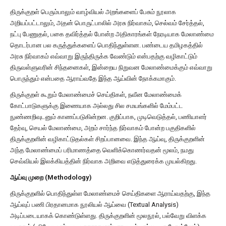
திருக்குறள் பெரும்பாலும் வாழ்வியல் அறங்களைப் பேசும் நூலாக
அறியப்பட்டாலும், அதன் பொருட்பாலில் அரசு நிர்வாகம், செல்வம் சேர்த்தல்,
நட்பு பேணுதல், பகை தவிர்த்தல் போன்ற அதிகாரங்கள் நேரடியாக மேலாண்மை
தொடர்பான பல கருத்துக்களைப் பொதிந்துள்ளன. பண்டைய தமிழகத்தில்
அரசு நிர்வாகம் எவ்வாறு இருந்திருக்க வேண்டும் என்பதற்கு வழிகாட்டும்
திருவள்ளுவரின் சிந்தனைகள், இன்றைய நிறுவன மேலாண்மைக்கும் எவ்வாறு
பொருந்தும் என்பதை ஆராய்வதே இந்த ஆய்வின் நோக்கமாகும்.
திருக்குறள் கூறும் மேலாண்மைச் செய்திகள், நவீன மேலாண்மைக்
கோட்பாடுகளுக்கு இணையாக அல்லது சில சமயங்களில் மேம்பட்ட
நுண்ணறிவுடனும் காணப்படுகின்றன. குறிப்பாக, முடிவெடுத்தல், பணியாளர்
தேர்வு, செயல் மேலாண்மை, அறம் சார்ந்த நிர்வாகம் போன்ற பகுதிகளில்
திருக்குறளின் வழிகாட்டுதல்கள் சிறப்பானவை. இந்த ஆய்வு, திருக்குறளின்
அந்த மேலாண்மைப் பரிமாணத்தை வெளிக்கொணர்வதன் மூலம், நமது
செவ்வியல் இலக்கியத்தின் நிர்வாக அறிவை எடுத்துரைக்க முயல்கிறது.
ஆய்வு முறை (Methodology)
திருக்குறளில் பொதிந்துள்ள மேலாண்மைச் செய்திகளை ஆராய்வதற்கு, இந்த
ஆய்வுப் பணி பிரதானமாக நூலியல் ஆய்வை (Textual Analysis)
அடிப்படையாகக் கொண்டுள்ளது. திருக்குறளின் மூலநூல், பல்வேறு விளக்க