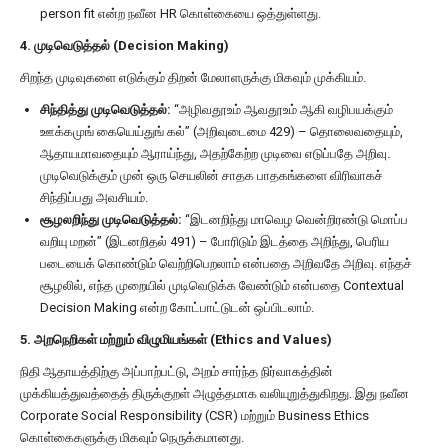
person fit என்ற நவீன HR கொள்கையை ஒத்துள்ளது.
4. முடிவெடுத்தல் (Decision Making)
சிறந்த முடிவுகளை எடுக்கும் திறன் மேலாளருக்கு மிகவும் முக்கியம்.
சிந்தித்து முடிவெடுத்தல்:
“அழிவதூஉம் ஆவதூஉம் ஆகி வழிபயக்கும்
ஊக்கமுங் கையெய்துங் கல்” (அறிவுடைமை 429) – தொலைவதையும்,
ஆதாயமாவதையும் ஆராய்ந்து, அதற்கேற்ற முடிவை எடுப்பதே அறிவு.
முடிவெடுக்கும் முன் ஒரு செயலின் சாதக பாதகங்களை விரிவாகச்
சிந்திப்பது அவசியம்.
சூழலறிந்து முடிவெடுத்தல்:
“இடனறிந்து மாவெழ வென்றிரண்டு மொப்ப
வறியு மறன்” (இடனறிதல் 491) – போரிடும் இடத்தை அறிந்து, பெரிய
படையைக் கொண்டும் வெற்றிபெறலாம் என்பதை அறிவதே அறிவு. எந்தச்
சூழலில், எந்த முறையில் முடிவெடுக்க வேண்டும் என்பதை Contextual
Decision Making என்ற கோட்பாட்டுடன் ஒப்பிடலாம்.
5. அறநெறிகள் மற்றும் விழுமியங்கள் (Ethics and Values)
நிதி ஆதாயத்திற்கு அப்பாற்பட்டு, அறம் சார்ந்த நிர்வாகத்தின்
முக்கியத்துவத்தைத் திருக்குறள் அழுத்தமாக வலியுறுத்துகிறது. இது நவீன
Corporate Social Responsibility (CSR) மற்றும் Business Ethics
கொள்கைகளுக்கு மிகவும் நெருக்கமானது.