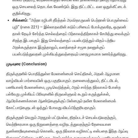
ஒரு செயலைத் தொடங்க வேண்டும். இது திட்டமிட்ட வள ஒதுக்கீட்டைக்
குறிக்கிறது.
சிக்கனம்:
“அற்றா ரழிபசி தீர்த்தல் அஃதொருவன் பெற்றான் பொருள்வைப்
புழி” (ஈகை 221) – இல்லாதவரின் கடும் பசியைப் போக்குவதே, ஒருவன்
தான் தேடிச் சேர்த்த செல்வத்தைப் பிற்காலத்திற்காகச் சேமித்து வைக்கும்
சிறந்த இடமாகும். இது செல்வத்தைப் பயன்படுத்தும் விதம் பற்றிய
அறக்கருத்தாக இருந்தாலும், வளத்தைச் சமூக நலனுக்குப்
பயன்படுத்துவதன் முக்கியத்துவத்தையும் மறைமுகமாக உணர்த்துகிறது.
முடிவுரை (Conclusion)
திருக்குறளில் பொதிந்துள்ள மேலாண்மைச் செய்திகள், அதன் ஆழமான
வாழ்வியல் பார்வையின் ஒரு பகுதியாகும். தலைமைத்துவம், திட்டமிடல்,
பணியாளர் மேலாண்மை, முடிவெடுத்தல், அறம் சார்ந்த நிர்வாகம் போன்ற
பல்வேறு முக்கியப் பிரிவுகளில் திருவள்ளுவர் கூறும் கருத்துக்கள்,
ஆயிரக்கணக்கான ஆண்டுகளுக்குப் பின்னரும் நவீன மேலாண்மைக்
கோட்பாடுகளுடன் ஒத்துப் போவது வியப்பிற்குரியதாகும்.
திருக்குறள் வெறும் அறநூல் மட்டுமல்ல, திறம்படச் செயல்படுவதற்கும்,
வெற்றிகரமாக ஒரு நிறுவனத்தை வழிநடத்துவதற்கும் தேவையான
நுண்ணறிவுகளையும் கொண்ட ஒரு நிர்வாக வழிகாட்டி என்பதை இந்த ஆய்வு
நிலைநாட்டுகிறது. குறிப்பாக, அறம் சார்ந்த தலைமைத்துவம், பணியாளர்களை