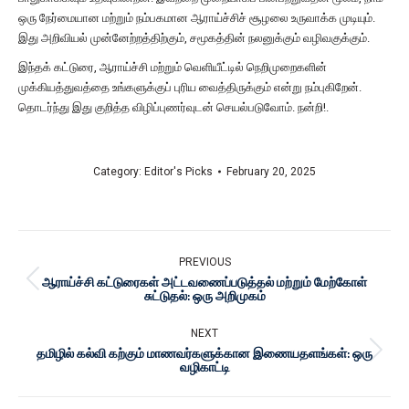
ஒரு நேர்மையான மற்றும் நம்பகமான ஆராய்ச்சிச் சூழலை உருவாக்க முடியும்.
இது அறிவியல் முன்னேற்றத்திற்கும், சமூகத்தின் நலனுக்கும் வழிவகுக்கும்.
இந்தக் கட்டுரை, ஆராய்ச்சி மற்றும் வெளியீட்டில் நெறிமுறைகளின்
முக்கியத்துவத்தை உங்களுக்குப் புரிய வைத்திருக்கும் என்று நம்புகிறேன்.
தொடர்ந்து இது குறித்த விழிப்புணர்வுடன் செயல்படுவோம். நன்றி!.
Category:
Editor's Picks
February 20, 2025
PREVIOUS
ஆராய்ச்சி கட்டுரைகள் அட்டவணைப்படுத்தல் மற்றும் மேற்கோள்
சுட்டுதல்: ஒரு அறிமுகம்
NEXT
தமிழில் கல்வி கற்கும் மாணவர்களுக்கான இணையதளங்கள்: ஒரு
வழிகாட்டி