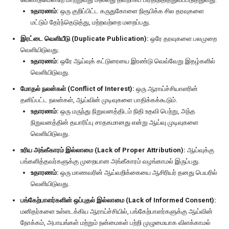
உதாரணம்:
ஒரு குறிப்பிட்ட கருதுகோளை நிரூபிக்க சில தரவுகளை
மட்டும் தேர்ந்தெடுத்து, மற்றவற்றை மறைப்பது.
இரட்டை வெளியீடு (Duplicate Publication):
ஒரே தரவுகளை பலமுறை
வெளியிடுவது.
உதாரணம்:
ஒரே ஆய்வுக் கட்டுரையை இரண்டு வெவ்வேறு இதழ்களில்
வெளியிடுவது.
மோதல் நலன்கள் (Conflict of Interest):
ஒரு ஆராய்ச்சியாளரின்
தனிப்பட்ட நலன்கள், ஆய்வின் முடிவுகளை பாதிக்கக்கூடும்.
உதாரணம்:
ஒரு மருந்து நிறுவனத்திடம் நிதி உதவி பெற்று, அந்த
நிறுவனத்தின் தயாரிப்பு சாதகமானது என்று ஆய்வு முடிவுகளை
வெளியிடுவது.
உரிய அங்கீகாரம் இல்லாமை (Lack of Proper Attribution):
ஆய்வுக்கு
பங்களித்தவர்களுக்கு முறையான அங்கீகாரம் வழங்காமல் இருப்பது.
உதாரணம்:
ஒரு மாணவரின் ஆய்வறிக்கையை ஆசிரியர் தனது பெயரில்
வெளியிடுவது.
பங்கேற்பாளர்களின் ஒப்புதல் இல்லாமை (Lack of Informed Consent):
மனிதர்களை உள்ளடக்கிய ஆராய்ச்சியில், பங்கேற்பாளர்களுக்கு ஆய்வின்
நோக்கம், அபாயங்கள் மற்றும் நன்மைகள் பற்றி முழுமையாக விளக்காமல்