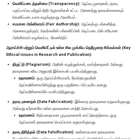
வெளிப்படைத்தன்மை (Transparency):
ஆய்வு முறைகள், தரவு
பகுப்பாய்வு மற்றும் நிதி ஆதாரங்கள் உட்பட அனைத்து தகவல்களையும்
வெளிப்படையாக வழங்குவது அவசியம்.
சமமான அங்கீகாரம் (Fair Authorship):
ஆய்வுக்கு பங்களித்த
அனைவருக்கும், அவர்களின் பங்களிப்பின் அடிப்படையில் சரியான
அங்கீகாரம் வழங்கப்பட வேண்டும்.
ஆராய்ச்சி மற்றும் வெளியீட்டில் உள்ள சில முக்கிய நெறிமுறை சிக்கல்கள் (Key
Ethical Issues in Research and Publication):
திருட்டு (Plagiarism):
பிறரின் கருத்துக்கள், வார்த்தைகள் அல்லது
தரவுகளை உரிய அனுமதி இல்லாமல் பயன்படுத்துவது.
உதாரணம்:
ஒரு ஆராய்ச்சியாளர், வேறொருவரின்
ஆய்வறிக்கையிலிருந்து ஒரு பகுதியை அப்படியே தனது
ஆய்வறிக்கையில் பயன்படுத்துவது.
தரவு புனைதல் (Data Fabrication):
இல்லாத தரவுகளை உருவாக்குவது
அல்லது ஏற்கனவே உள்ள தரவுகளை மாற்றி அமைப்பது.
உதாரணம்:
நேர்மறையான முடிவுகளைக் காட்டுவதற்காக, ஒரு
ஆய்வாளர் தரவுகளை பொய்யாக உருவாக்குவது.
தரவு திரித்தல் (Data Falsification):
உண்மையான தரவுகளை
வேண்டுமென்றே மாற்றுவது அல்லது தவறாகப் பிரதிநிதித்துவப்படுத்துவது.