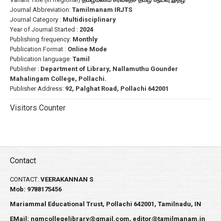
Journal Abbreviation:
Tamilmanam IRJTS
Journal Category :
Multidisciplinary
Year of Journal Started :
2024
Publishing frequency:
Monthly
Publication Format :
Online Mode
Publication language:
Tamil
Publisher :
Department of Library, Nallamuthu Gounder
Mahalingam College, Pollachi.
Publisher Address:
92, Palghat Road, Pollachi 642001
Visitors Counter
Contact
CONTACT:
VEERAKANNAN S
Mob: 9788175456
Mariammal Educational Trust, Pollachi 642001, Tamilnadu, IN
EMail:
ngmcollegelibrary@gmail.com
,
editor@tamilmanam.in