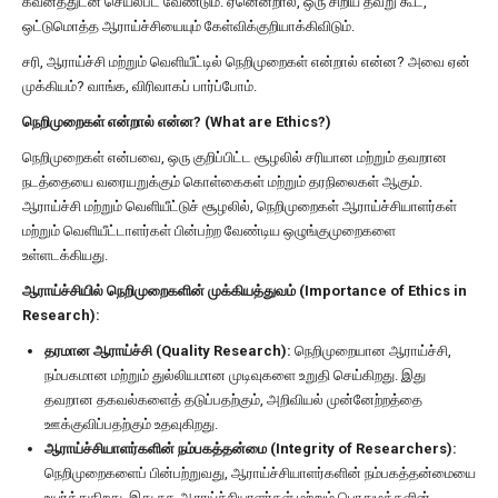
கவனத்துடன் செயல்பட வேண்டும். ஏனென்றால், ஒரு சிறிய தவறு கூட,
ஒட்டுமொத்த ஆராய்ச்சியையும் கேள்விக்குறியாக்கிவிடும்.
சரி, ஆராய்ச்சி மற்றும் வெளியீட்டில் நெறிமுறைகள் என்றால் என்ன? அவை ஏன்
முக்கியம்? வாங்க, விரிவாகப் பார்ப்போம்.
நெறிமுறைகள் என்றால் என்ன? (What are Ethics?)
நெறிமுறைகள் என்பவை, ஒரு குறிப்பிட்ட சூழலில் சரியான மற்றும் தவறான
நடத்தையை வரையறுக்கும் கொள்கைகள் மற்றும் தரநிலைகள் ஆகும்.
ஆராய்ச்சி மற்றும் வெளியீட்டுச் சூழலில், நெறிமுறைகள் ஆராய்ச்சியாளர்கள்
மற்றும் வெளியீட்டாளர்கள் பின்பற்ற வேண்டிய ஒழுங்குமுறைகளை
உள்ளடக்கியது.
ஆராய்ச்சியில் நெறிமுறைகளின் முக்கியத்துவம் (Importance of Ethics in
Research):
தரமான ஆராய்ச்சி (Quality Research):
நெறிமுறையான ஆராய்ச்சி,
நம்பகமான மற்றும் துல்லியமான முடிவுகளை உறுதி செய்கிறது. இது
தவறான தகவல்களைத் தடுப்பதற்கும், அறிவியல் முன்னேற்றத்தை
ஊக்குவிப்பதற்கும் உதவுகிறது.
ஆராய்ச்சியாளர்களின் நம்பகத்தன்மை (Integrity of Researchers):
நெறிமுறைகளைப் பின்பற்றுவது, ஆராய்ச்சியாளர்களின் நம்பகத்தன்மையை
உயர்த்துகிறது. இது சக ஆராய்ச்சியாளர்கள் மற்றும் பொதுமக்களின்