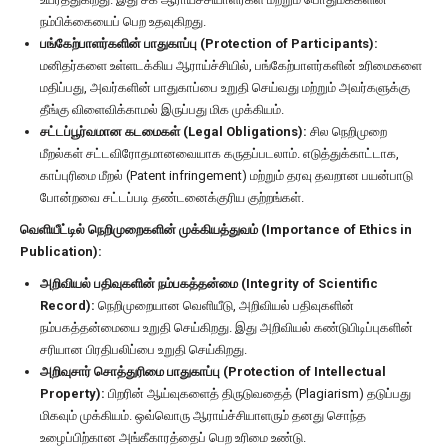
நம்பிக்கையைப் பெற உதவுகிறது.
பங்கேற்பாளர்களின் பாதுகாப்பு (Protection of Participants):
மனிதர்களை உள்ளடக்கிய ஆராய்ச்சியில், பங்கேற்பாளர்களின் உரிமைகளை
மதிப்பது, அவர்களின் பாதுகாப்பை உறுதி செய்வது மற்றும் அவர்களுக்கு
தீங்கு விளைவிக்காமல் இருப்பது மிக முக்கியம்.
சட்டப்பூர்வமான கடமைகள் (Legal Obligations):
சில நெறிமுறை
மீறல்கள் சட்டவிரோதமானவையாக கருதப்படலாம். எடுத்துக்காட்டாக,
காப்புரிமை மீறல் (Patent infringement) மற்றும் தரவு தவறான பயன்பாடு
போன்றவை சட்டப்படி தண்டனைக்குரிய குற்றங்கள்.
வெளியீட்டில் நெறிமுறைகளின் முக்கியத்துவம் (Importance of Ethics in
Publication):
அறிவியல் பதிவுகளின் நம்பகத்தன்மை (Integrity of Scientific
Record):
நெறிமுறையான வெளியீடு, அறிவியல் பதிவுகளின்
நம்பகத்தன்மையை உறுதி செய்கிறது. இது அறிவியல் கண்டுபிடிப்புகளின்
சரியான பிரதிபலிப்பை உறுதி செய்கிறது.
அறிவுசார் சொத்துரிமை பாதுகாப்பு (Protection of Intellectual
Property):
பிறரின் ஆய்வுகளைத் திருடுவதைத் (Plagiarism) தடுப்பது
மிகவும் முக்கியம். ஒவ்வொரு ஆராய்ச்சியாளரும் தனது சொந்த
உழைப்பிற்கான அங்கீகாரத்தைப் பெற உரிமை உண்டு.