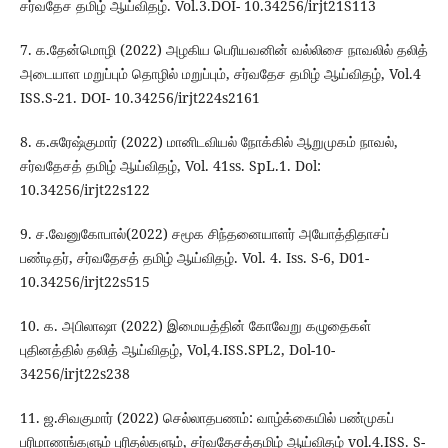
சர்வதேச தமிழ் ஆய்விதழ். Vol.3.DOI- 10.34256/irjt21S113
7. க.தேன்மொழி (2022) அழகிய பெரியவனின் வல்லிசை நாவலில் தலித்
அடையாள மறுப்பும் தொழில் மறுப்பும், சர்வதேச தமிழ் ஆய்விதழ், Vol.4
ISS.S-21. DOI- 10.34256/irjt224s2161
8. க.சுரேஷ்குமார் (2022) மானிடவியல் நோக்கில் ஆறுமுகம் நாவல்,
சர்வதேசத் தமிழ் ஆய்விதழ், Vol. 41ss. SpL.1. Dol:
10.34256/irjt22s122
9. ச.வேனுகோபால்(2022) சமூக சிந்தனையாளர் அயோத்திதாசப்
பண்டிதர், சர்வதேசத் தமிழ் ஆய்விதழ். Vol. 4. Iss. S-6, D01-
10.34256/irjt22s515
10. க. அபிலாஷா (2022) இமையத்தின் கோவேறு கழுதைகள்
புதினத்தில் தலித் ஆய்விதழ், Vol,4.ISS.SPL2, Dol-10-
34256/irjt22s238
11. ஜ.சிவகுமார் (2022) செல்லாதபணம்: வாழ்க்கையில் பண்முகப்
பரிமாணங்களும் புரிதல்களும், சர்வதேசத்தமிழ் ஆய்விதழ் vol.4.ISS. S-