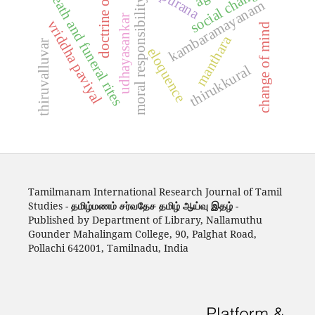
doctrine of karma
social change
death and funeral rites
moral responsibility
kambaramayanam
udhayasankar
vriddha paviyal
change of mind
manthara
thiruvalluvar
eloquence
thirukkural
Tamilmanam International Research Journal of Tamil
Studies -
தமிழ்மணம் சர்வதேச தமிழ் ஆய்வு இதழ்
-
Published by Department of Library, Nallamuthu
Gounder Mahalingam College, 90, Palghat Road,
Pollachi 642001, Tamilnadu, India