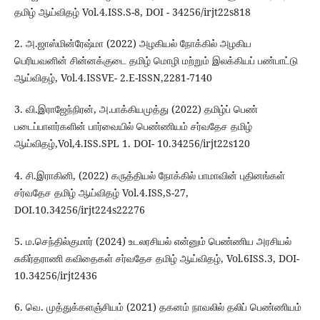
தமிழ் ஆய்விதழ் Vol.4.ISS.S-8, DOI - 34256/irjt22s818
2. அ.ஜாஸ்மின்ரேஷ்மா (2022) அழகியல் நோக்கில் அழகிய
பெரியவனின் சின்னக்குடை தமிழ் மொழி மற்றும் இலக்கியப் பண்பாட்டு
ஆய்விதழ், Vol.4.ISSVE- 2.E-ISSN,2281-7140
3. வி.இராஜேந்நிரன், அ.பாக்கியமுத்து (2022) தமிழ்ப் பெண்
படைப்பாளர்களின் பார்வையில் பெண்ணியம் சர்வதேச தமிழ்
ஆய்விதழ்,Vol,4.ISS.SPL 1. DOI- 10.34256/irjt22s120
4. சி.இராகினி, (2022) கருத்தியல் நோக்கில் பாமாவின் புதினங்கள்
சர்வதேச தமிழ் ஆய்விதழ் Vol.4.ISS,S-27,
DOI.10.34256/irjt224s22276
5. ம.செந்தில்குமார் (2024) உடலரசியல் என்னும் பெண்ணிய அரசியல்
சுகிர்தராணி கவிதைகள் சர்வதேச தமிழ் ஆய்விதழ், Vol.6ISS.3, DOI-
10.34256/irjt2436
6. வெ. முத்துக்களஞ்சியம் (2021) தகனம் நாவலில் தலிப் பெண்ணியம்