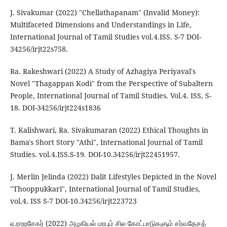
J. Sivakumar (2022) "Chellathapanam" (Invalid Money):
Multifaceted Dimensions and Understandings in Life,
International Journal of Tamil Studies vol.4.ISS. S-7 DOI-
34256/irjt22s758.
Ra. Rakeshwari (2022) A Study of Azhagiya Periyaval's
Novel "Thagappan Kodi" from the Perspective of Subaltern
People, International Journal of Tamil Studies. Vol.4. ISS, S-
18. DOI-34256/irjt224s1836
T. Kalishwari, Ra. Sivakumaran (2022) Ethical Thoughts in
Bama's Short Story "Athi", International Journal of Tamil
Studies. vol.4.ISS.S-19. DOI-10.34256/irjt22451957.
J. Merlin Jelinda (2022) Dalit Lifestyles Depicted in the Novel
"Thooppukkari", International Journal of Tamil Studies,
vol.4. ISS S-7 DOI-10.34256/irjt223723
ஏ.ராஜசேகர் (2022) அழகியல் மரபும் சில கோட்பாடுகளும் சர்வதேசத்