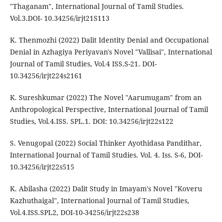
"Thaganam", International Journal of Tamil Studies.
Vol.3.DOI- 10.34256/irjt21S113
K. Thenmozhi (2022) Dalit Identity Denial and Occupational
Denial in Azhagiya Periyavan's Novel "Vallisai", International
Journal of Tamil Studies, Vol.4 ISS.S-21. DOI-
10.34256/irjt224s2161
K. Sureshkumar (2022) The Novel "Aarumugam" from an
Anthropological Perspective, International Journal of Tamil
Studies, Vol.4.ISS. SPL.1. DOI: 10.34256/irjt22s122
S. Venugopal (2022) Social Thinker Ayothidasa Pandithar,
International Journal of Tamil Studies. Vol. 4. Iss. S-6, DOI-
10.34256/irjt22s515
K. Abilasha (2022) Dalit Study in Imayam's Novel "Koveru
Kazhuthaigal", International Journal of Tamil Studies,
Vol.4.ISS.SPL2, DOI-10-34256/irjt22s238