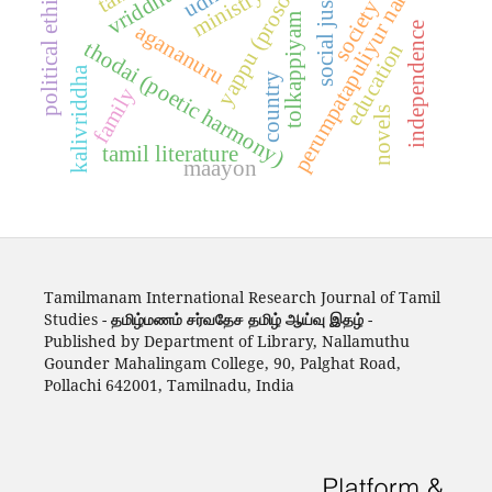
yappu (prosody)
perumpatapuliyur nambi
social justice
political ethics
ministry
society
tolkappiyam
agananuru
independence
thodai (poetic harmony)
education
kalivriddha
country
family
novels
tamil literature
maayon
Tamilmanam International Research Journal of Tamil
Studies -
தமிழ்மணம் சர்வதேச தமிழ் ஆய்வு இதழ்
-
Published by Department of Library, Nallamuthu
Gounder Mahalingam College, 90, Palghat Road,
Pollachi 642001, Tamilnadu, India