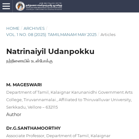
HOME
/
ARCHIVES
/
VOL. 1 NO. 08 (2025): TAMILMANAM MAY 2025
/
Articles
Natrinaiyil Udanpokku
நற்றிணையில் உடன்போக்கு
M. MAGESWARI
Department of Tamil, Kalaignar Karunanidhi Government Arts
College, Tiruvannamalai., Affiliated to Thiruvalluvar University,
Serkkadu, Vellore – 632115
Author
Dr.G.SANTHAMOORTHY
Associate Professor, Department of Tamil, Kalaignar