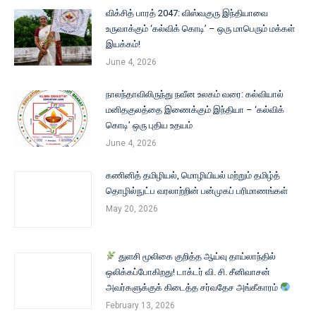
விக்சித் பாரத் 2047: விஸ்வகுரு இந்தியாவை
உருவாக்கும் ‘கல்விக் கொடி’ – ஒரு மாபெரும் மக்கள்
இயக்கம்!
June 4, 2026
நாலந்தாவிலிருந்து நவீன உலகம் வரை: கல்வியால்
மனிதகுலத்தை இணைக்கும் இந்தியா – ‘கல்விக்
கொடி’ ஒரு புதிய உதயம்
June 4, 2026
கணினித் தமிழியல், மொழியியல் மற்றும் தமிழ்த்
தொழில்நுட்ப வரலாற்றின் பன்முகப் பரிமாணங்கள்
May 20, 2026
துளசி மூலிகை குறித்த ஆய்வு தாய்லாந்தில்
ஒலிக்கப்போகிறது! டாக்டர் வி. சி. சீனிவாசன்
அவர்களுக்குக் கிடைத்த சர்வதேச அங்கீகாரம்
February 13, 2026