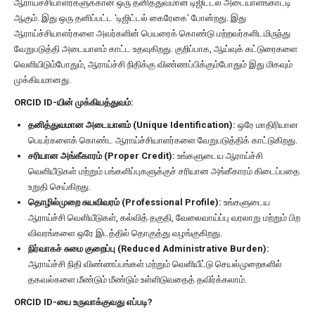
ஆராய்ச்சியாளர்களுக்கான ஒரு தனித்துவமான டிஜிட்டல் அடையாளங்காட்டி
ஆகும். இது ஒரு தனிப்பட்ட ‘டிஜிட்டல் கைரேகை’ போன்றது. இது
ஆராய்ச்சியாளர்களை அவர்களின் பெயரைக் கொண்டு மற்றவர்களிடமிருந்து
வேறுபடுத்தி அடையாளம் காட்ட உதவுகிறது. குறிப்பாக, ஆய்வுக் கட்டுரைகளை
வெளியிடும்போதும், ஆராய்ச்சி நிதிக்கு விண்ணப்பிக்கும்போதும் இது மிகவும்
முக்கியமானது.
ORCID ID-யின் முக்கியத்துவம்:
தனித்துவமான அடையாளம் (Unique Identification):
ஒரே மாதிரியான
பெயர்களைக் கொண்ட ஆராய்ச்சியாளர்களை வேறுபடுத்திக் காட்டுகிறது.
சரியான அங்கீகாரம் (Proper Credit):
உங்களுடைய ஆராய்ச்சி
வெளியீடுகள் மற்றும் பங்களிப்புகளுக்குச் சரியான அங்கீகாரம் கிடைப்பதை
உறுதி செய்கிறது.
தொழில்முறை சுயவிவரம் (Professional Profile):
உங்களுடைய
ஆராய்ச்சி வெளியீடுகள், கல்வித் தகுதி, வேலைவாய்ப்பு வரலாறு மற்றும் பிற
விவரங்களை ஒரே இடத்தில் தொகுத்து வழங்குகிறது.
நிர்வாகச் சுமை குறைப்பு (Reduced Administrative Burden):
ஆராய்ச்சி நிதி விண்ணப்பங்கள் மற்றும் வெளியீட்டு செயல்முறைகளில்
தகவல்களை மீண்டும் மீண்டும் உள்ளிடுவதைத் தவிர்க்கலாம்.
ORCID ID-யை உருவாக்குவது எப்படி?