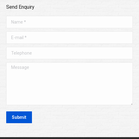
Send Enquiry
Name *
E-mail *
Telephone
Message
Submit