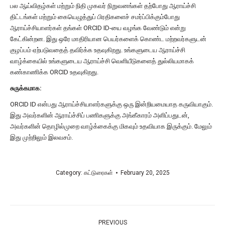
பல ஆய்விதழ்கள் மற்றும் நிதி முகவர் நிறுவனங்கள் தற்போது ஆராய்ச்சி
திட்டங்கள் மற்றும் கையெழுத்துப் பிரதிகளைச் சமர்ப்பிக்கும்போது
ஆராய்ச்சியாளர்கள் தங்கள் ORCID ID-யை வழங்க வேண்டும் என்று
கேட்கின்றன. இது ஒரே மாதிரியான பெயர்களைக் கொண்ட மற்றவர்களுடன்
குழப்பம் ஏற்படுவதைத் தவிர்க்க உதவுகிறது. உங்களுடைய ஆராய்ச்சி
வாழ்க்கையில் உங்களுடைய ஆராய்ச்சி வெளியீடுகளைத் துல்லியமாகக்
கண்காணிக்க ORCID உதவுகிறது.
சுருக்கமாக:
ORCID ID என்பது ஆராய்ச்சியாளர்களுக்கு ஒரு இன்றியமையாத கருவியாகும்.
இது அவர்களின் ஆராய்ச்சிப் பணிகளுக்கு அங்கீகாரம் அளிப்பதுடன்,
அவர்களின் தொழில்முறை வாழ்க்கைக்கு மிகவும் உதவியாக இருக்கும். மேலும்
இது முற்றிலும் இலவசம்.
Category:
கட்டுரைகள்
February 20, 2025
PREVIOUS