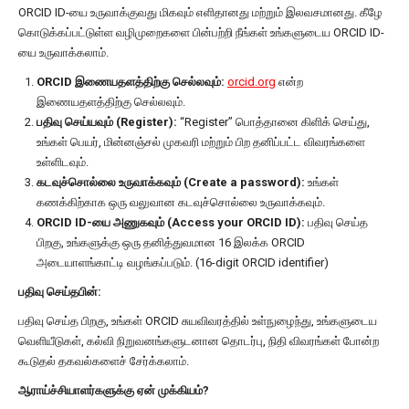
ORCID ID-யை உருவாக்குவது மிகவும் எளிதானது மற்றும் இலவசமானது. கீழே
கொடுக்கப்பட்டுள்ள வழிமுறைகளை பின்பற்றி நீங்கள் உங்களுடைய ORCID ID-
யை உருவாக்கலாம்.
ORCID இணையதளத்திற்கு செல்லவும்:
orcid.org
என்ற
இணையதளத்திற்கு செல்லவும்.
பதிவு செய்யவும் (Register):
“Register” பொத்தானை கிளிக் செய்து,
உங்கள் பெயர், மின்னஞ்சல் முகவரி மற்றும் பிற தனிப்பட்ட விவரங்களை
உள்ளிடவும்.
கடவுச்சொல்லை உருவாக்கவும் (Create a password):
உங்கள்
கணக்கிற்காக ஒரு வலுவான கடவுச்சொல்லை உருவாக்கவும்.
ORCID ID-யை அணுகவும் (Access your ORCID ID):
பதிவு செய்த
பிறகு, உங்களுக்கு ஒரு தனித்துவமான 16 இலக்க ORCID
அடையாளங்காட்டி வழங்கப்படும். (16-digit ORCID identifier)
பதிவு செய்தபின்:
பதிவு செய்த பிறகு, உங்கள் ORCID சுயவிவரத்தில் உள்நுழைந்து, உங்களுடைய
வெளியீடுகள், கல்வி நிறுவனங்களுடனான தொடர்பு, நிதி விவரங்கள் போன்ற
கூடுதல் தகவல்களைச் சேர்க்கலாம்.
ஆராய்ச்சியாளர்களுக்கு ஏன் முக்கியம்?