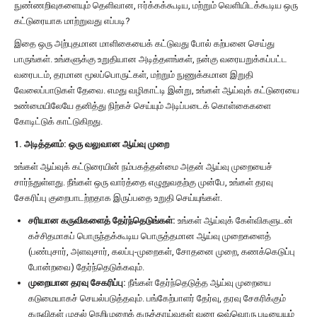
நுண்ணறிவுகளையும் தெளிவான, ஈர்க்கக்கூடிய, மற்றும் வெளியிடக்கூடிய ஒரு
கட்டுரையாக மாற்றுவது எப்படி?
இதை ஒரு அற்புதமான மாளிகையைக் கட்டுவது போல் கற்பனை செய்து
பாருங்கள். உங்களுக்கு உறுதியான அடித்தளங்கள், நன்கு வரையறுக்கப்பட்ட
வரைபடம், தரமான மூலப்பொருட்கள், மற்றும் நுணுக்கமான இறுதி
வேலைப்பாடுகள் தேவை. எமது வழிகாட்டி இன்று, உங்கள் ஆய்வுக் கட்டுரையை
உண்மையிலேயே தனித்து நிற்கச் செய்யும் அடிப்படைக் கொள்கைகளை
கோடிட்டுக் காட்டுகிறது.
1. அடித்தளம்: ஒரு வலுவான ஆய்வு முறை
உங்கள் ஆய்வுக் கட்டுரையின் நம்பகத்தன்மை அதன் ஆய்வு முறையைச்
சார்ந்துள்ளது. நீங்கள் ஒரு வார்த்தை எழுதுவதற்கு முன்பே, உங்கள் தரவு
சேகரிப்பு குறைபாடற்றதாக இருப்பதை உறுதி செய்யுங்கள்.
சரியான கருவிகளைத் தேர்ந்தெடுங்கள்:
உங்கள் ஆய்வுக் கேள்விகளுடன்
கச்சிதமாகப் பொருந்தக்கூடிய பொருத்தமான ஆய்வு முறைகளைத்
(பண்புசார், அளவுசார், கலப்பு-முறைகள், சோதனை முறை, கணக்கெடுப்பு
போன்றவை) தேர்ந்தெடுக்கவும்.
முறையான தரவு சேகரிப்பு:
நீங்கள் தேர்ந்தெடுத்த ஆய்வு முறையை
கடுமையாகச் செயல்படுத்தவும். பங்கேற்பாளர் தேர்வு, தரவு சேகரிக்கும்
கருவிகள் முதல் நெறிமுறைக் கருத்தாய்வுகள் வரை ஒவ்வொரு படியையும்