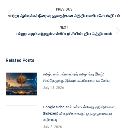
PREVIOUS
உயர்தர ஆய்வுக்கட்டுரை எழுதுவதற்கான அத்தியாவசிய செயல்திட்டம்
NEXT
பல்லூடகமும் கற்றலும்: கல்விப் புரட்சியின் புதிய அத்தியாயம்
Related Posts
தமிழ்மனம் பன்னாட்டுத் தமிழாய்வு இதழ்:
சிறப்பிதழுக்கு ஆய்வுக் கட்டுரைகள் வரவேற்பு
July 13, 2026
Google Scholar-ல் உள்ள பல்வேறு குறியீடுகளை
(Indexes) புரிந்துகொள்வது: ஒரு முழுமையான
வழிகாட்டி
July 2, 2026