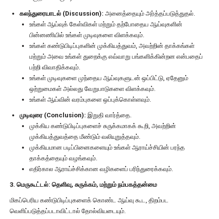
கலந்துரையாடல் (Discussion):
அனைத்தையும் அர்த்தப்படுத்துதல்.
உங்கள் ஆய்வுக் கேள்விகள் மற்றும் தற்போதைய ஆய்வுகளின்
பின்னணியில் உங்கள் முடிவுகளை விளக்கவும்.
உங்கள் கண்டுபிடிப்புகளின் முக்கியத்துவம், அவற்றின் தாக்கங்கள்
மற்றும் அவை உங்கள் துறைக்கு எவ்வாறு பங்களிக்கின்றன என்பதைப்
பற்றி விவாதிக்கவும்.
உங்கள் முடிவுகளை முந்தைய ஆய்வுகளுடன் ஒப்பிட்டு, ஏதேனும்
ஒற்றுமைகள் அல்லது வேறுபாடுகளை விளக்கவும்.
உங்கள் ஆய்வின் வரம்புகளை ஒப்புக்கொள்ளவும்.
முடிவுரை (Conclusion):
இறுதி வார்த்தை.
முக்கிய கண்டுபிடிப்புகளைச் சுருக்கமாகக் கூறி, அவற்றின்
முக்கியத்துவத்தை மீண்டும் வலியுறுத்தவும்.
முக்கியமான படிப்பினைகளையும் உங்கள் ஆராய்ச்சியின் பரந்த
தாக்கத்தையும் வழங்கவும்.
எதிர்கால ஆராய்ச்சிக்கான வழிகளைப் பரிந்துரைக்கவும்.
3. மெருகூட்டல்: தெளிவு, சுருக்கம், மற்றும் நம்பகத்தன்மை
மிகப்பெரிய கண்டுபிடிப்புகளைக் கொண்ட ஆய்வு கூட, திறம்பட
வெளிப்படுத்தப்படாவிட்டால் தோல்வியடையும்.