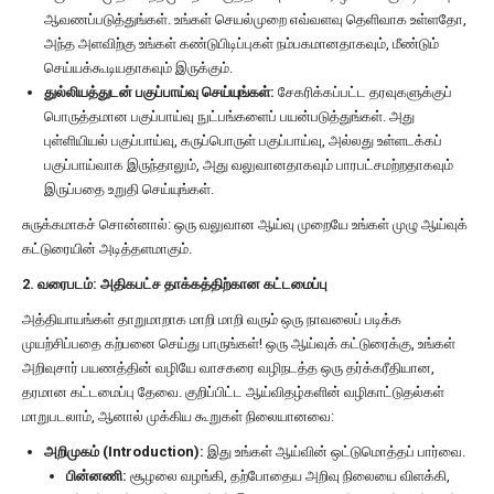
ஆவணப்படுத்துங்கள். உங்கள் செயல்முறை எவ்வளவு தெளிவாக உள்ளதோ,
அந்த அளவிற்கு உங்கள் கண்டுபிடிப்புகள் நம்பகமானதாகவும், மீண்டும்
செய்யக்கூடியதாகவும் இருக்கும்.
துல்லியத்துடன் பகுப்பாய்வு செய்யுங்கள்:
சேகரிக்கப்பட்ட தரவுகளுக்குப்
பொருத்தமான பகுப்பாய்வு நுட்பங்களைப் பயன்படுத்துங்கள். அது
புள்ளியியல் பகுப்பாய்வு, கருப்பொருள் பகுப்பாய்வு, அல்லது உள்ளடக்கப்
பகுப்பாய்வாக இருந்தாலும், அது வலுவானதாகவும் பாரபட்சமற்றதாகவும்
இருப்பதை உறுதி செய்யுங்கள்.
சுருக்கமாகச் சொன்னால்: ஒரு வலுவான ஆய்வு முறையே உங்கள் முழு ஆய்வுக்
கட்டுரையின் அடித்தளமாகும்.
2. வரைபடம்: அதிகபட்ச தாக்கத்திற்கான கட்டமைப்பு
அத்தியாயங்கள் தாறுமாறாக மாறி மாறி வரும் ஒரு நாவலைப் படிக்க
முயற்சிப்பதை கற்பனை செய்து பாருங்கள்! ஒரு ஆய்வுக் கட்டுரைக்கு, உங்கள்
அறிவுசார் பயணத்தின் வழியே வாசகரை வழிநடத்த ஒரு தர்க்கரீதியான,
தரமான கட்டமைப்பு தேவை. குறிப்பிட்ட ஆய்விதழ்களின் வழிகாட்டுதல்கள்
மாறுபடலாம், ஆனால் முக்கிய கூறுகள் நிலையானவை:
அறிமுகம் (Introduction):
இது உங்கள் ஆய்வின் ஒட்டுமொத்தப் பார்வை.
பின்னணி:
சூழலை வழங்கி, தற்போதைய அறிவு நிலையை விளக்கி,