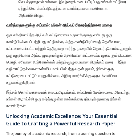
செயல்முறைகள் உள்ளன. இவற்றைக் கடைப்பிடிப்பது உங்கள் கட்டுரை
ஏற்றுக்கொள்ளப்படுவதற்கான வாய்ப்புகளை கணிசமாக
அதிகரிக்கிறது.
வார்த்தைகளுக்கு அப்பால்: உங்கள் ஆய்வுப் பிரசுரத்திற்கான பாதை
ஒரு சக்திவாய்ந்த ஆய்வுக் கட்டுரையை உருவாக்குவது என்பது ஒரு
கண்டுபிடிப்பைப் பற்றியது மட்டுமல்ல; அந்த கண்டுபிடிப்பைத் தெளிவான,
கட்டமைக்கப்பட்ட மற்றும் நெறிமுறை சார்ந்த முறையில் தொடர்புகொள்வதாகும்.
ஒரு உறுதியான ஆய்வு முறை மற்றும் தெளிவான கட்டமைப்பு முதல் துல்லியமான
மொழி, சரியான மேற்கோள்கள் மற்றும் முழுமையான திருத்தம் வரை – இந்த
வழிகாட்டுதல்களை உன்னிப்பாகப் பின்பற்றுவதன் மூலம், நீங்கள் ஒரு
கட்டுரையை மட்டும் எழுதவில்லை; அறிவு வளர்ச்சிக்கு ஒரு பங்களிப்பை
உருவாக்குகிறீர்கள்.
இந்தக் கொள்கைகளைக் கடைப்பிடியுங்கள், கல்விசார் மேன்மையை அடைந்து,
உங்கள் ஆராய்ச்சி ஒரு அர்த்தமுள்ள தாக்கத்தை ஏற்படுத்துவதை நீங்கள்
காண்பீர்கள்.
Unlocking Academic Excellence: Your Essential
Guide to Crafting a Powerful Research Paper
The journey of academic research, from a burning question to