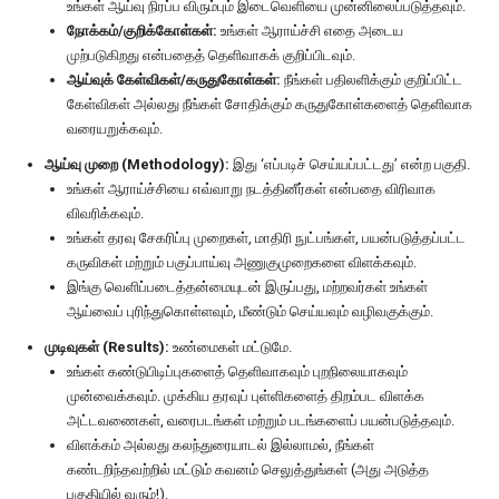
உங்கள் ஆய்வு நிரப்ப விரும்பும் இடைவெளியை முன்னிலைப்படுத்தவும்.
நோக்கம்/குறிக்கோள்கள்:
உங்கள் ஆராய்ச்சி எதை அடைய
முற்படுகிறது என்பதைத் தெளிவாகக் குறிப்பிடவும்.
ஆய்வுக் கேள்விகள்/கருதுகோள்கள்:
நீங்கள் பதிலளிக்கும் குறிப்பிட்ட
கேள்விகள் அல்லது நீங்கள் சோதிக்கும் கருதுகோள்களைத் தெளிவாக
வரையறுக்கவும்.
ஆய்வு முறை (Methodology):
இது ‘எப்படிச் செய்யப்பட்டது’ என்ற பகுதி.
உங்கள் ஆராய்ச்சியை எவ்வாறு நடத்தினீர்கள் என்பதை விரிவாக
விவரிக்கவும்.
உங்கள் தரவு சேகரிப்பு முறைகள், மாதிரி நுட்பங்கள், பயன்படுத்தப்பட்ட
கருவிகள் மற்றும் பகுப்பாய்வு அணுகுமுறைகளை விளக்கவும்.
இங்கு வெளிப்படைத்தன்மையுடன் இருப்பது, மற்றவர்கள் உங்கள்
ஆய்வைப் புரிந்துகொள்ளவும், மீண்டும் செய்யவும் வழிவகுக்கும்.
முடிவுகள் (Results):
உண்மைகள் மட்டுமே.
உங்கள் கண்டுபிடிப்புகளைத் தெளிவாகவும் புறநிலையாகவும்
முன்வைக்கவும். முக்கிய தரவுப் புள்ளிகளைத் திறம்பட விளக்க
அட்டவணைகள், வரைபடங்கள் மற்றும் படங்களைப் பயன்படுத்தவும்.
விளக்கம் அல்லது கலந்துரையாடல் இல்லாமல், நீங்கள்
கண்டறிந்தவற்றில் மட்டும் கவனம் செலுத்துங்கள் (அது அடுத்த
பகுதியில் வரும்!).