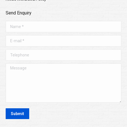
Send Enquiry
Name *
E-mail *
Telephone
Message
Submit