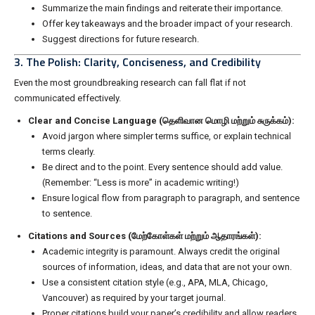
Summarize the main findings and reiterate their importance.
Offer key takeaways and the broader impact of your research.
Suggest directions for future research.
3. The Polish: Clarity, Conciseness, and Credibility
Even the most groundbreaking research can fall flat if not
communicated effectively.
Clear and Concise Language (தெளிவான மொழி மற்றும் சுருக்கம்):
Avoid jargon where simpler terms suffice, or explain technical
terms clearly.
Be direct and to the point. Every sentence should add value.
(Remember: “Less is more” in academic writing!)
Ensure logical flow from paragraph to paragraph, and sentence
to sentence.
Citations and Sources (மேற்கோள்கள் மற்றும் ஆதாரங்கள்):
Academic integrity is paramount. Always credit the original
sources of information, ideas, and data that are not your own.
Use a consistent citation style (e.g., APA, MLA, Chicago,
Vancouver) as required by your target journal.
Proper citations build your paper’s credibility and allow readers