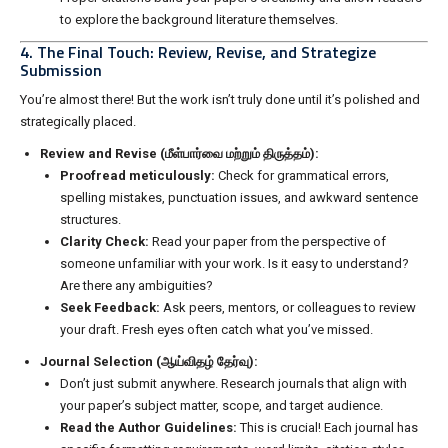
to explore the background literature themselves.
4. The Final Touch: Review, Revise, and Strategize
Submission
You’re almost there! But the work isn’t truly done until it’s polished and
strategically placed.
Review and Revise (மீள்பார்வை மற்றும் திருத்தம்):
Proofread meticulously:
Check for grammatical errors,
spelling mistakes, punctuation issues, and awkward sentence
structures.
Clarity Check:
Read your paper from the perspective of
someone unfamiliar with your work. Is it easy to understand?
Are there any ambiguities?
Seek Feedback:
Ask peers, mentors, or colleagues to review
your draft. Fresh eyes often catch what you’ve missed.
Journal Selection (ஆய்விதழ் தேர்வு):
Don’t just submit anywhere. Research journals that align with
your paper’s subject matter, scope, and target audience.
Read the Author Guidelines:
This is crucial! Each journal has